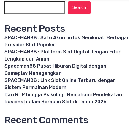
Search
Recent Posts
SPACEMAN88 : Satu Akun untuk Menikmati Berbagai
Provider Slot Populer
SPACEMAN88 : Platform Slot Digital dengan Fitur
Lengkap dan Aman
Spaceman88 Pusat Hiburan Digital dengan
Gameplay Menegangkan
SPACEMAN88 : Link Slot Online Terbaru dengan
Sistem Permainan Modern
Dari RTP hingga Psikologi: Memahami Pendekatan
Rasional dalam Bermain Slot di Tahun 2026
Recent Comments