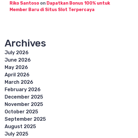
Riko Santoso
on
Dapatkan Bonus 100% untuk
Member Baru di Situs Slot Terpercaya
Archives
July 2026
June 2026
May 2026
April 2026
March 2026
February 2026
December 2025
November 2025
October 2025
September 2025
August 2025
July 2025