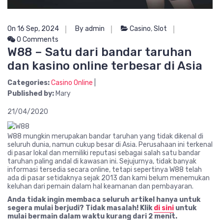
On 16 Sep, 2024
By admin
Casino
,
Slot
0 Comments
W88 – Satu dari bandar taruhan
dan kasino online terbesar di Asia
Categories:
Casino Online
|
Published by:
Mary
21/04/2020
W88 mungkin merupakan bandar taruhan yang tidak dikenal di
seluruh dunia, namun cukup besar di Asia. Perusahaan ini terkenal
di pasar lokal dan memiliki reputasi sebagai salah satu bandar
taruhan paling andal di kawasan ini. Sejujurnya, tidak banyak
informasi tersedia secara online, tetapi sepertinya W88 telah
ada di pasar setidaknya sejak 2013 dan kami belum menemukan
keluhan dari pemain dalam hal keamanan dan pembayaran.
Anda tidak ingin membaca seluruh artikel hanya untuk
segera mulai berjudi? Tidak masalah! Klik
di sini
untuk
mulai bermain dalam waktu kurang dari 2 menit.