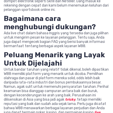
dompet elektronik seperti Skrill dan Neteller. Uang masuk ke
rekening dengan cepat dan kami belum menemukan keluhan dari
pelanggan sportsbook online ini.
Bagaimana cara
menghubungi dukungan?
Ada live chat dalam bahasa Inggris yang tersedia dan juga pilihan
untuk mengirim pesan ke layanan pelanggan. Tentu saja, Anda
juga dapat mengecek bagian FAQ yang berisi banyak informasi
bermanfaat tentang berbagai aspek layanan W88.
Peluang Menarik yang Layak
Untuk Dijelajahi
Untuk bandar taruhan yang relatif tidak dikenal, boleh dipastikan
W88 memiliki platform yang menarik untuk dicoba. Pemilihan
olahraga dan pasar di platform mereka solid, odds lebih baik
daripada rata-rata industri dan bonus pembukaannya besar.
Namun, agak sulit untuk memenuhi persyaratan taruhan. Perihal
keamanan bisa dianggap campuran antara baik dan buruk,
dengan kecenderungan ke arah yang baik. Perusahaan ini
dilisensikan di Asia yang bisa jadi agak
tricky
, tetapi memiliki
reputasi yang baik dan sudah ada sejak lama. Perlu juga dicatat
bahwa W88 menawarkan berbagai layanan perjudian dan Anda
juga dapat bermain poker, kasino, dan permainan kasino
live.