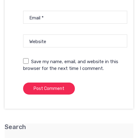
Email
*
Website
Save my name, email, and website in this
browser for the next time I comment.
Search