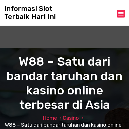
S
Informasi Slot
k
Terbaik Hari Ini
i
p
t
o
c
o
n
W88 – Satu dari
t
e
bandar taruhan dan
n
t
kasino online
terbesar di Asia
Home
Casino
W88 – Satu dari bandar taruhan dan kasino online