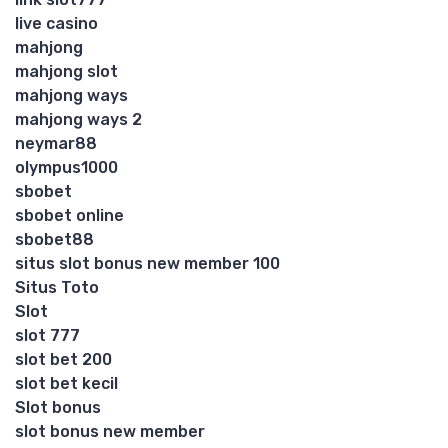
live casino
mahjong
mahjong slot
mahjong ways
mahjong ways 2
neymar88
olympus1000
sbobet
sbobet online
sbobet88
situs slot bonus new member 100
Situs Toto
Slot
slot 777
slot bet 200
slot bet kecil
Slot bonus
slot bonus new member