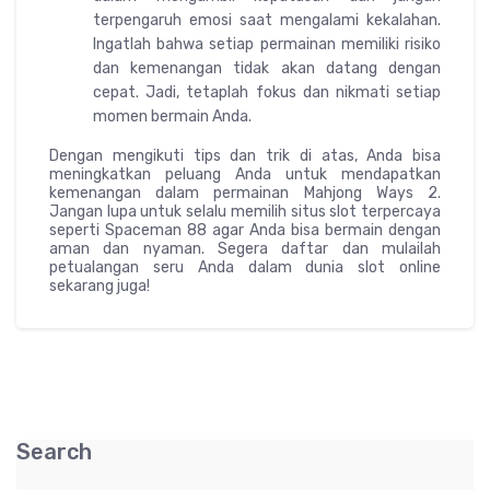
terpengaruh emosi saat mengalami kekalahan.
Ingatlah bahwa setiap permainan memiliki risiko
dan kemenangan tidak akan datang dengan
cepat. Jadi, tetaplah fokus dan nikmati setiap
momen bermain Anda.
Dengan mengikuti tips dan trik di atas, Anda bisa
meningkatkan peluang Anda untuk mendapatkan
kemenangan dalam permainan Mahjong Ways 2.
Jangan lupa untuk selalu memilih situs slot terpercaya
seperti Spaceman 88 agar Anda bisa bermain dengan
aman dan nyaman. Segera daftar dan mulailah
petualangan seru Anda dalam dunia slot online
sekarang juga!
Search