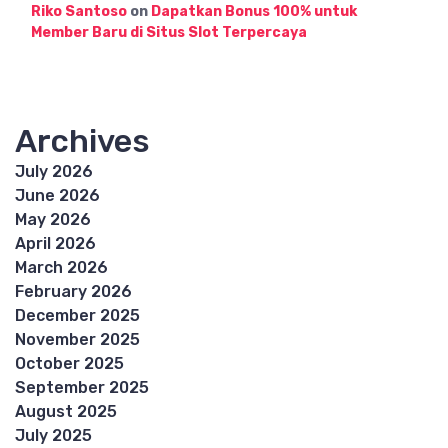
Riko Santoso
on
Dapatkan Bonus 100% untuk
Member Baru di Situs Slot Terpercaya
Archives
July 2026
June 2026
May 2026
April 2026
March 2026
February 2026
December 2025
November 2025
October 2025
September 2025
August 2025
July 2025