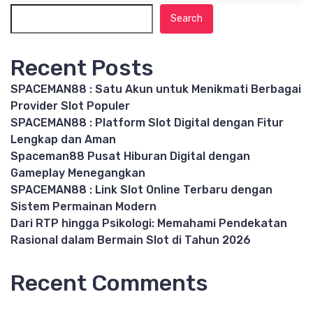
Search
Recent Posts
SPACEMAN88 : Satu Akun untuk Menikmati Berbagai
Provider Slot Populer
SPACEMAN88 : Platform Slot Digital dengan Fitur
Lengkap dan Aman
Spaceman88 Pusat Hiburan Digital dengan
Gameplay Menegangkan
SPACEMAN88 : Link Slot Online Terbaru dengan
Sistem Permainan Modern
Dari RTP hingga Psikologi: Memahami Pendekatan
Rasional dalam Bermain Slot di Tahun 2026
Recent Comments