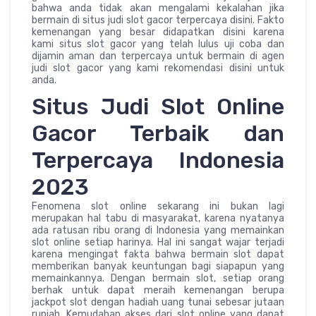
bahwa anda tidak akan mengalami kekalahan jika
bermain di situs judi slot gacor terpercaya disini. Fakto
kemenangan yang besar didapatkan disini karena
kami situs slot gacor yang telah lulus uji coba dan
dijamin aman dan terpercaya untuk bermain di agen
judi slot gacor yang kami rekomendasi disini untuk
anda.
Situs Judi Slot Online
Gacor Terbaik dan
Terpercaya Indonesia
2023
Fenomena slot online sekarang ini bukan lagi
merupakan hal tabu di masyarakat, karena nyatanya
ada ratusan ribu orang di Indonesia yang memainkan
slot online setiap harinya. Hal ini sangat wajar terjadi
karena mengingat fakta bahwa bermain slot dapat
memberikan banyak keuntungan bagi siapapun yang
memainkannya. Dengan bermain slot, setiap orang
berhak untuk dapat meraih kemenangan berupa
jackpot slot dengan hadiah uang tunai sebesar jutaan
rupiah. Kemudahan akses dari slot online yang dapat