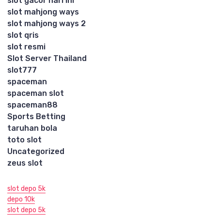
slot gacor hari ini
slot mahjong ways
slot mahjong ways 2
slot qris
slot resmi
Slot Server Thailand
slot777
spaceman
spaceman slot
spaceman88
Sports Betting
taruhan bola
toto slot
Uncategorized
zeus slot
slot depo 5k
depo 10k
slot depo 5k