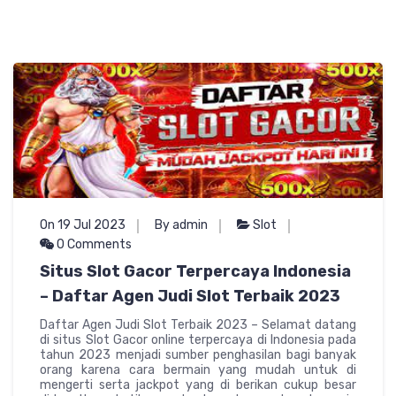
On 19 Jul 2023
By admin
Slot
0 Comments
Situs Slot Gacor Terpercaya Indonesia
– Daftar Agen Judi Slot Terbaik 2023
Daftar Agen Judi Slot Terbaik 2023 – Selamat datang
di situs Slot Gacor online terpercaya di Indonesia pada
tahun 2023 menjadi sumber penghasilan bagi banyak
orang karena cara bermain yang mudah untuk di
mengerti serta jackpot yang di berikan cukup besar