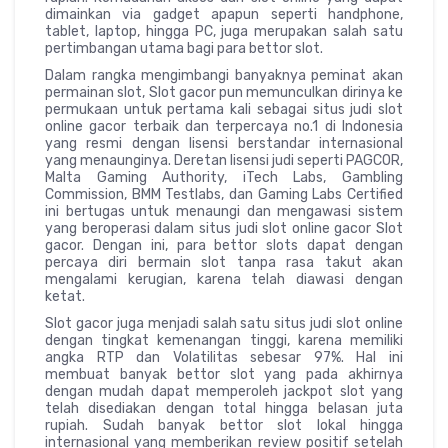
dimainkan via gadget apapun seperti handphone,
tablet, laptop, hingga PC, juga merupakan salah satu
pertimbangan utama bagi para bettor slot.
Dalam rangka mengimbangi banyaknya peminat akan
permainan slot, Slot gacor pun memunculkan dirinya ke
permukaan untuk pertama kali sebagai situs judi slot
online gacor terbaik dan terpercaya no.1 di Indonesia
yang resmi dengan lisensi berstandar internasional
yang menaunginya. Deretan lisensi judi seperti PAGCOR,
Malta Gaming Authority, iTech Labs, Gambling
Commission, BMM Testlabs, dan Gaming Labs Certified
ini bertugas untuk menaungi dan mengawasi sistem
yang beroperasi dalam situs judi slot online gacor Slot
gacor. Dengan ini, para bettor slots dapat dengan
percaya diri bermain slot tanpa rasa takut akan
mengalami kerugian, karena telah diawasi dengan
ketat.
Slot gacor juga menjadi salah satu situs judi slot online
dengan tingkat kemenangan tinggi, karena memiliki
angka RTP dan Volatilitas sebesar 97%. Hal ini
membuat banyak bettor slot yang pada akhirnya
dengan mudah dapat memperoleh jackpot slot yang
telah disediakan dengan total hingga belasan juta
rupiah. Sudah banyak bettor slot lokal hingga
internasional yang memberikan review positif setelah