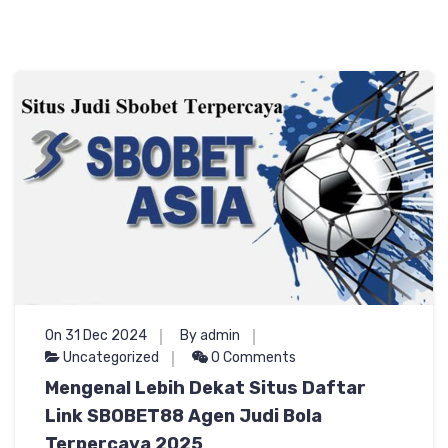
On 31 Dec 2024
By admin
Uncategorized
0 Comments
Mengenal Lebih Dekat Situs Daftar
Link SBOBET88 Agen Judi Bola
Terpercaya 2025