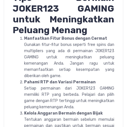
JOKER123 GAMING
untuk Meningkatkan
Peluang Menang
Manfaatkan Fitur Bonus dengan Cermat
Gunakan fitur-fitur bonus seperti free spins dan
multipliers yang ada di permainan JOKER123
GAMING untuk meningkatkan peluang
kemenangan Anda. Jangan ragu untuk
memanfaatkan setiap kesempatan yang
diberikan oleh game.
Pahami RTP dan Variasi Permainan
Setiap permainan dari JOKER123 GAMING
memiliki RTP yang berbeda. Pelajari dan pilih
game dengan RTP tertinggi untuk meningkatkan
peluang kemenangan Anda.
Kelola Anggaran Bermain dengan Bijak
Tentukan anggaran bermain sebelum memulai
permainan dan pastikan untuk bermain sesuai