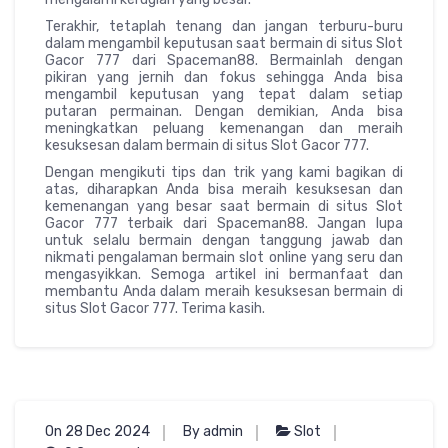
Terakhir, tetaplah tenang dan jangan terburu-buru
dalam mengambil keputusan saat bermain di situs Slot
Gacor 777 dari Spaceman88. Bermainlah dengan
pikiran yang jernih dan fokus sehingga Anda bisa
mengambil keputusan yang tepat dalam setiap
putaran permainan. Dengan demikian, Anda bisa
meningkatkan peluang kemenangan dan meraih
kesuksesan dalam bermain di situs Slot Gacor 777.
Dengan mengikuti tips dan trik yang kami bagikan di
atas, diharapkan Anda bisa meraih kesuksesan dan
kemenangan yang besar saat bermain di situs Slot
Gacor 777 terbaik dari Spaceman88. Jangan lupa
untuk selalu bermain dengan tanggung jawab dan
nikmati pengalaman bermain slot online yang seru dan
mengasyikkan. Semoga artikel ini bermanfaat dan
membantu Anda dalam meraih kesuksesan bermain di
situs Slot Gacor 777. Terima kasih.
On 28 Dec 2024
By admin
Slot