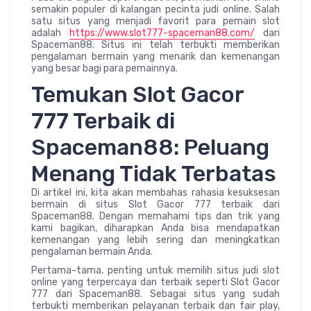
semakin populer di kalangan pecinta judi online. Salah
satu situs yang menjadi favorit para pemain slot
adalah
https://www.slot777-spaceman88.com/
dari
Spaceman88. Situs ini telah terbukti memberikan
pengalaman bermain yang menarik dan kemenangan
yang besar bagi para pemainnya.
Temukan Slot Gacor
777 Terbaik di
Spaceman88: Peluang
Menang Tidak Terbatas
Di artikel ini, kita akan membahas rahasia kesuksesan
bermain di situs Slot Gacor 777 terbaik dari
Spaceman88. Dengan memahami tips dan trik yang
kami bagikan, diharapkan Anda bisa mendapatkan
kemenangan yang lebih sering dan meningkatkan
pengalaman bermain Anda.
Pertama-tama, penting untuk memilih situs judi slot
online yang terpercaya dan terbaik seperti Slot Gacor
777 dari Spaceman88. Sebagai situs yang sudah
terbukti memberikan pelayanan terbaik dan fair play,