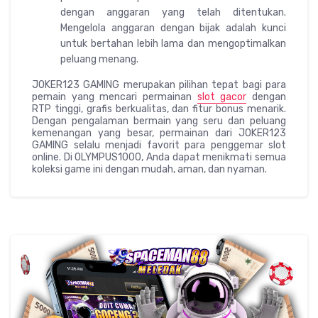
dengan anggaran yang telah ditentukan.
Mengelola anggaran dengan bijak adalah kunci
untuk bertahan lebih lama dan mengoptimalkan
peluang menang.
JOKER123 GAMING merupakan pilihan tepat bagi para
pemain yang mencari permainan
slot gacor
dengan
RTP tinggi, grafis berkualitas, dan fitur bonus menarik.
Dengan pengalaman bermain yang seru dan peluang
kemenangan yang besar, permainan dari JOKER123
GAMING selalu menjadi favorit para penggemar slot
online. Di OLYMPUS1000, Anda dapat menikmati semua
koleksi game ini dengan mudah, aman, dan nyaman.