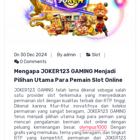
On 30 Dec 2024
By admin
Slot
0 Comments
Mengapa JOKER123 GAMING Menjadi
Pilihan Utama Para Pemain Slot Online
JOKER123 GAMING telah lama dikenal sebagai salah
satu provider slot terkemuka yang menyediakan
permainan slot dengan kualitas terbaik dan RTP tinggi.
Dikenal karena fitur-fitur inovatifnya dan koleksi
permainan yang sangat beragam, JOKER123 GAMING
terus menjadi pilihan utama bagi para pemain yang
mencari pengalaman bermain slot online dengan
peluang kemenangan besar.
olympus1000
Dengan
grafis yang memukau, tema yang beragam, dan tingkat
RTP yang kompetitif, permainan dari JOKER123