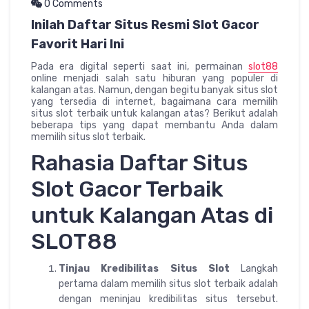
0 Comments
Inilah Daftar Situs Resmi Slot Gacor
Favorit Hari Ini
Pada era digital seperti saat ini, permainan
slot88
online menjadi salah satu hiburan yang populer di
kalangan atas. Namun, dengan begitu banyak situs slot
yang tersedia di internet, bagaimana cara memilih
situs slot terbaik untuk kalangan atas? Berikut adalah
beberapa tips yang dapat membantu Anda dalam
memilih situs slot terbaik.
Rahasia Daftar Situs
Slot Gacor Terbaik
untuk Kalangan Atas di
SLOT88
Tinjau Kredibilitas Situs Slot
Langkah
pertama dalam memilih situs slot terbaik adalah
dengan meninjau kredibilitas situs tersebut.