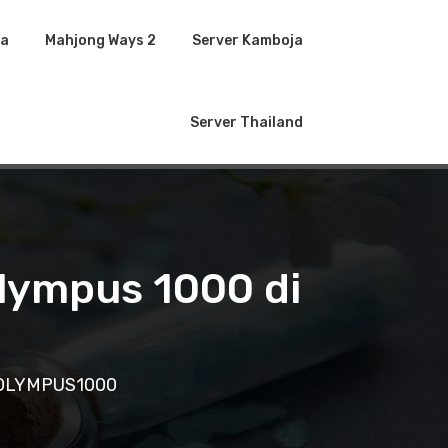
la
Mahjong Ways 2
Server Kamboja
Server Thailand
Olympus 1000 di
i OLYMPUS1000