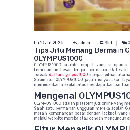
On 10 Jul, 2024
By admin
Slot
0
Tips Jitu Menang Bermain G
OLYMPUS1000
OLYMPUS1000 adalah tempat yang sempurna ba
kemenangan besar dengan permainan Gates of O
terbaik,
daftar olympus1000
menjadi pilihan utama
Selain itu, OLYMPUS1000 juga menyediakan la
memecahkan masalah atau mendapatkan bantuan 
Mengenal OLYMPUS1
OLYMPUS1000 adalah platform judi online yang men
Salah satu permainan unggulan mereka adalah 
meraih kemenangan besar dengan jackpot yang
melalui website mereka atau dengan mengunduh apl
Fitur Menarik OLYMP