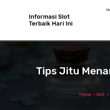
S
k
H
i
Informasi Slot
p
Terbaik Hari Ini
t
o
c
o
n
t
e
n
Tips Jitu Mena
t
Home
Slot