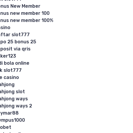
onus New Member
nus new member 100
nus new member 100%
sino
ftar slot777
po 25 bonus 25
posit via qris
ker123
di bola online
nk slot777
ve casino
ahjong
hjong slot
hjong ways
hjong ways 2
eymar88
ympus1000
obet