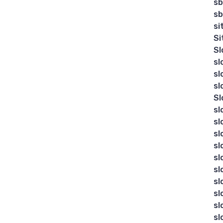
sb
s
si
Si
Sl
sl
sl
sl
Sl
sl
sl
sl
sl
sl
sl
sl
sl
sl
sl