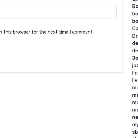
B
bo
bo
Ca
n this browser for the next time I comment.
Da
de
de
Jo
ju
li
li
m
ma
ma
ma
n
ol
sb