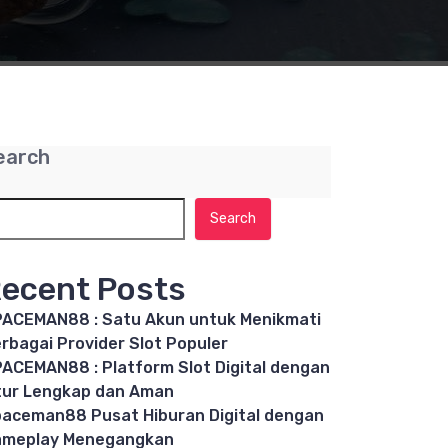
earch
Search
ecent Posts
ACEMAN88 : Satu Akun untuk Menikmati
rbagai Provider Slot Populer
ACEMAN88 : Platform Slot Digital dengan
tur Lengkap dan Aman
aceman88 Pusat Hiburan Digital dengan
ameplay Menegangkan