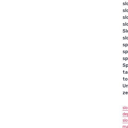
sl
sl
sl
sl
Sl
sl
s
sp
s
Sp
ta
to
Un
ze
sl
de
sl
ma