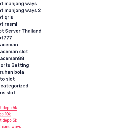
ot mahjong ways
ot mahjong ways 2
ot qris
ot resmi
ot Server Thailand
ot777
paceman
aceman slot
paceman88
orts Betting
ruhan bola
to slot
categorized
us slot
ot depo 5k
po 10k
ot depo 5k
hjong ways