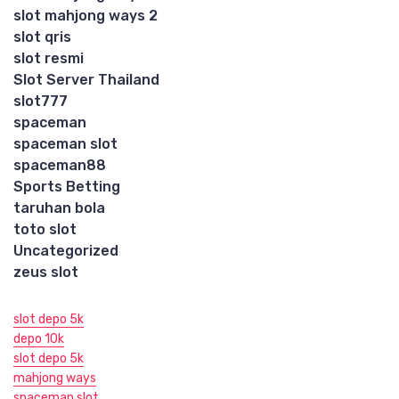
slot mahjong ways 2
slot qris
slot resmi
Slot Server Thailand
slot777
spaceman
spaceman slot
spaceman88
Sports Betting
taruhan bola
toto slot
Uncategorized
zeus slot
slot depo 5k
depo 10k
slot depo 5k
mahjong ways
spaceman slot