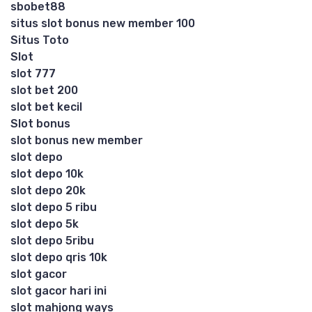
sbobet88
situs slot bonus new member 100
Situs Toto
Slot
slot 777
slot bet 200
slot bet kecil
Slot bonus
slot bonus new member
slot depo
slot depo 10k
slot depo 20k
slot depo 5 ribu
slot depo 5k
slot depo 5ribu
slot depo qris 10k
slot gacor
slot gacor hari ini
slot mahjong ways