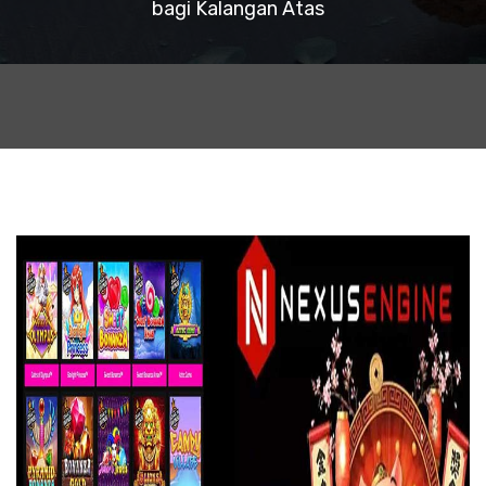
bagi Kalangan Atas