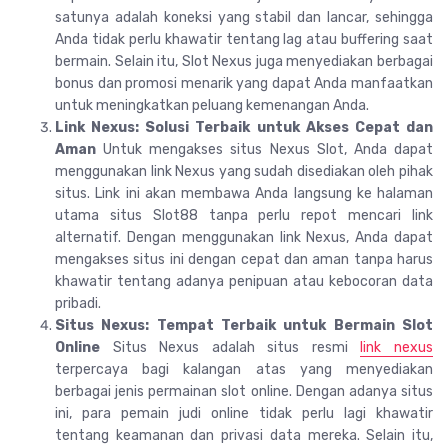
satunya adalah koneksi yang stabil dan lancar, sehingga
Anda tidak perlu khawatir tentang lag atau buffering saat
bermain. Selain itu, Slot Nexus juga menyediakan berbagai
bonus dan promosi menarik yang dapat Anda manfaatkan
untuk meningkatkan peluang kemenangan Anda.
Link Nexus: Solusi Terbaik untuk Akses Cepat dan
Aman
Untuk mengakses situs Nexus Slot, Anda dapat
menggunakan link Nexus yang sudah disediakan oleh pihak
situs. Link ini akan membawa Anda langsung ke halaman
utama situs Slot88 tanpa perlu repot mencari link
alternatif. Dengan menggunakan link Nexus, Anda dapat
mengakses situs ini dengan cepat dan aman tanpa harus
khawatir tentang adanya penipuan atau kebocoran data
pribadi.
Situs Nexus: Tempat Terbaik untuk Bermain Slot
Online
Situs Nexus adalah situs resmi
link nexus
terpercaya bagi kalangan atas yang menyediakan
berbagai jenis permainan slot online. Dengan adanya situs
ini, para pemain judi online tidak perlu lagi khawatir
tentang keamanan dan privasi data mereka. Selain itu,