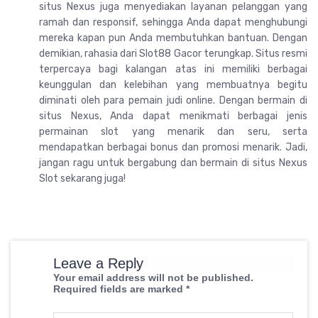
situs Nexus juga menyediakan layanan pelanggan yang
ramah dan responsif, sehingga Anda dapat menghubungi
mereka kapan pun Anda membutuhkan bantuan. Dengan
demikian, rahasia dari Slot88 Gacor terungkap. Situs resmi
terpercaya bagi kalangan atas ini memiliki berbagai
keunggulan dan kelebihan yang membuatnya begitu
diminati oleh para pemain judi online. Dengan bermain di
situs Nexus, Anda dapat menikmati berbagai jenis
permainan slot yang menarik dan seru, serta
mendapatkan berbagai bonus dan promosi menarik. Jadi,
jangan ragu untuk bergabung dan bermain di situs Nexus
Slot sekarang juga!
Leave a Reply
Your email address will not be published.
Required fields are marked
*