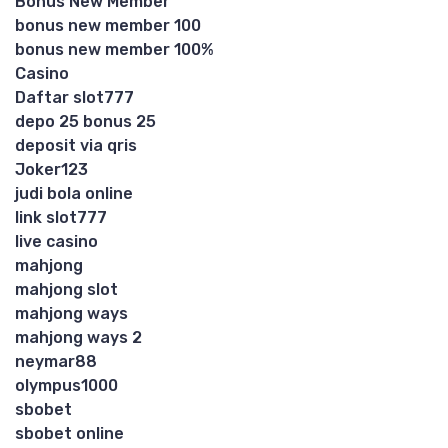
Bonus New Member
bonus new member 100
bonus new member 100%
Casino
Daftar slot777
depo 25 bonus 25
deposit via qris
Joker123
judi bola online
link slot777
live casino
mahjong
mahjong slot
mahjong ways
mahjong ways 2
neymar88
olympus1000
sbobet
sbobet online