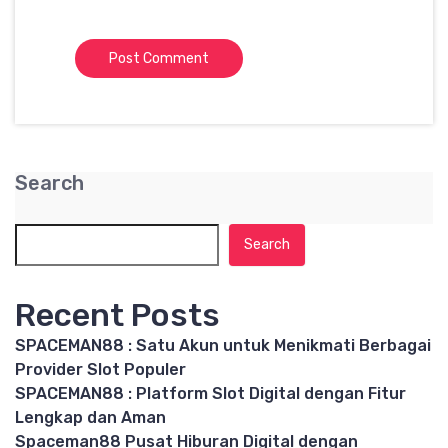
Search
Search
Recent Posts
SPACEMAN88 : Satu Akun untuk Menikmati Berbagai
Provider Slot Populer
SPACEMAN88 : Platform Slot Digital dengan Fitur
Lengkap dan Aman
Spaceman88 Pusat Hiburan Digital dengan