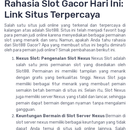
Rahasia Slot Gacor Hari Ini:
Link Situs Terpercaya
Salah satu situs judi online yang terkenal dan terpercaya di
kalangan atas adalah Slot88. Situs ini telah menjadi favorit bagi
para pemain judi online karena menyediakan berbagai permainan
slot yang menarik dan seru. Namun, apakah Anda tahu rahasia
dari Slot88 Gacor? Apa yang membuat situs ini begitu diminati
oleh para pemain judi online? Simak pembahasan berikut ini.
Nexus Slot: Pengenalan Slot Nexus
Nexus Slot adalah
salah satu jenis permainan slot yang disediakan oleh
Slot88. Permainan ini memiliki tampilan yang menarik
dengan grafis yang berkualitas tinggi. Nexus Slot juga
memiliki berbagai fitur menarik yang membuat pemain
semakin betah bermain di situs ini. Selain itu, Slot Nexus
juga memiliki server Nexus yang stabil dan lancar, sehingga
pemain dapat bermain dengan nyaman tanpa mengalami
gangguan.
Keuntungan Bermain di Slot Server Nexus
Bermain di
slot server nexus memiliki berbagai keuntungan yang tidak
dapat Anda temui di situs judi online lainnya. Salah