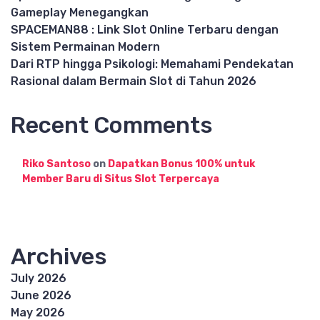
Gameplay Menegangkan
SPACEMAN88 : Link Slot Online Terbaru dengan
Sistem Permainan Modern
Dari RTP hingga Psikologi: Memahami Pendekatan
Rasional dalam Bermain Slot di Tahun 2026
Recent Comments
Riko Santoso
on
Dapatkan Bonus 100% untuk
Member Baru di Situs Slot Terpercaya
Archives
July 2026
June 2026
May 2026