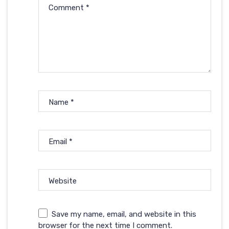
Comment
*
Name
*
Email
*
Website
Save my name, email, and website in this
browser for the next time I comment.