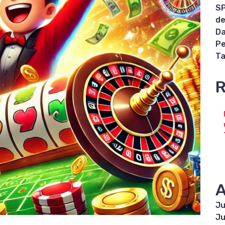
SP
de
Da
Pe
Ta
R
A
Ju
Ju