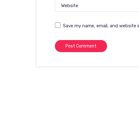
Website
Save my name, email, and website i