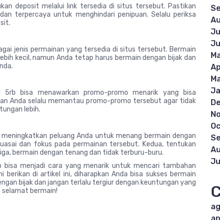
 deposit melalui link tersedia di situs tersebut. Pastikan
S
dan terpercaya untuk menghindari penipuan. Selalu periksa
Au
sit.
Ju
Ju
ai jenis permainan yang tersedia di situs tersebut. Bermain
Ma
ebih kecil, namun Anda tetap harus bermain dengan bijak dan
nda.
Ap
Ma
Ja
al 5rb bisa menawarkan promo-promo menarik yang bisa
an Anda selalu memantau promo-promo tersebut agar tidak
D
ungan lebih.
N
Oc
uk meningkatkan peluang Anda untuk menang bermain dengan
S
kuasai dan fokus pada permainan tersebut. Kedua, tentukan
Au
iga, bermain dengan tenang dan tidak terburu-buru.
Ju
rb bisa menjadi cara yang menarik untuk mencari tambahan
berikan di artikel ini, diharapkan Anda bisa sukses bermain
engan bijak dan jangan terlalu tergiur dengan keuntungan yang
C
n selamat bermain!
ag
ap