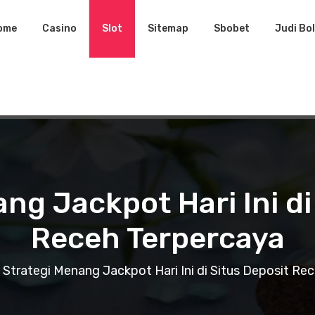
ome
Casino
Slot
Sitemap
Sbobet
Judi Bo
ng Jackpot Hari Ini di
Receh Terpercaya
Strategi Menang Jackpot Hari Ini di Situs Deposit Re