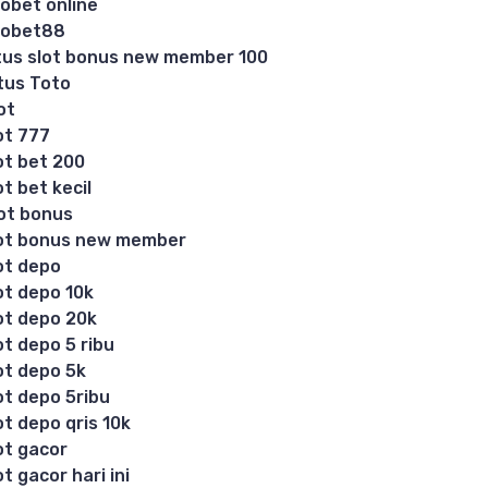
obet online
bobet88
tus slot bonus new member 100
tus Toto
ot
ot 777
ot bet 200
ot bet kecil
ot bonus
ot bonus new member
ot depo
ot depo 10k
ot depo 20k
ot depo 5 ribu
ot depo 5k
ot depo 5ribu
ot depo qris 10k
ot gacor
ot gacor hari ini