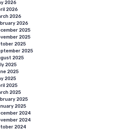
y 2026
ril 2026
rch 2026
bruary 2026
ecember 2025
ovember 2025
tober 2025
eptember 2025
gust 2025
ly 2025
ne 2025
y 2025
ril 2025
rch 2025
bruary 2025
nuary 2025
ecember 2024
ovember 2024
tober 2024