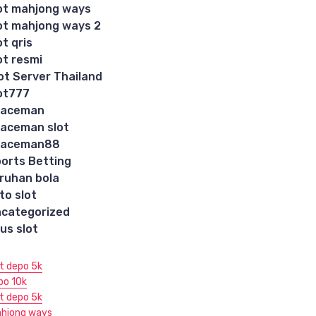
ot mahjong ways
ot mahjong ways 2
ot qris
ot resmi
ot Server Thailand
ot777
paceman
aceman slot
paceman88
orts Betting
ruhan bola
to slot
categorized
us slot
ot depo 5k
po 10k
ot depo 5k
hjong ways