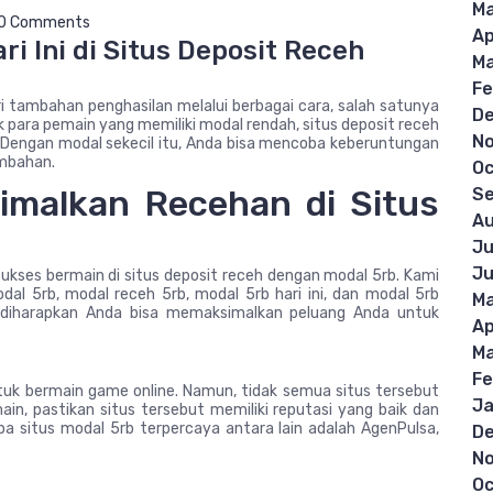
Ma
0 Comments
Ap
i Ini di Situs Deposit Receh
Ma
Fe
i tambahan penghasilan melalui berbagai cara, salah satunya
D
 para pemain yang memiliki modal rendah, situs deposit receh
N
. Dengan modal sekecil itu, Anda bisa mencoba keberuntungan
mbahan.
Oc
malkan Recehan di Situs
S
Au
Ju
Ju
sukses bermain di situs deposit receh dengan modal 5rb. Kami
al 5rb, modal receh 5rb, modal 5rb hari ini, dan modal 5rb
Ma
 diharapkan Anda bisa memaksimalkan peluang Anda untuk
Ap
Ma
Fe
uk bermain game online. Namun, tidak semua situs tersebut
Ja
ain, pastikan situs tersebut memiliki reputasi yang baik dan
situs modal 5rb terpercaya antara lain adalah AgenPulsa,
D
N
Oc