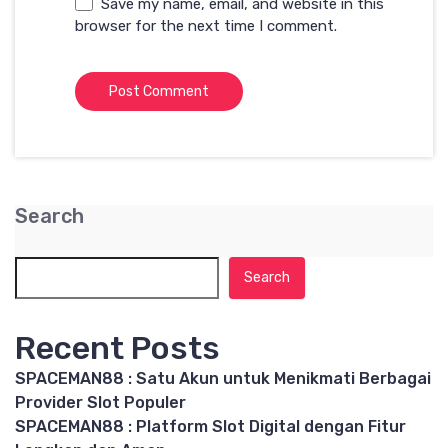
Save my name, email, and website in this
browser for the next time I comment.
Search
Search
Recent Posts
SPACEMAN88 : Satu Akun untuk Menikmati Berbagai
Provider Slot Populer
SPACEMAN88 : Platform Slot Digital dengan Fitur