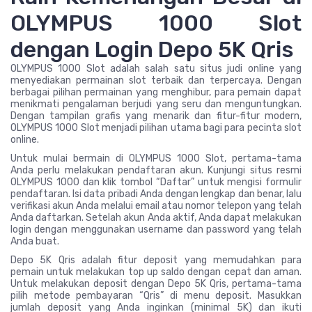
OLYMPUS 1000 Slot
dengan Login Depo 5K Qris
OLYMPUS 1000 Slot adalah salah satu situs judi online yang
menyediakan permainan slot terbaik dan terpercaya. Dengan
berbagai pilihan permainan yang menghibur, para pemain dapat
menikmati pengalaman berjudi yang seru dan menguntungkan.
Dengan tampilan grafis yang menarik dan fitur-fitur modern,
OLYMPUS 1000 Slot menjadi pilihan utama bagi para pecinta slot
online.
Untuk mulai bermain di OLYMPUS 1000 Slot, pertama-tama
Anda perlu melakukan pendaftaran akun. Kunjungi situs resmi
OLYMPUS 1000 dan klik tombol “Daftar” untuk mengisi formulir
pendaftaran. Isi data pribadi Anda dengan lengkap dan benar, lalu
verifikasi akun Anda melalui email atau nomor telepon yang telah
Anda daftarkan. Setelah akun Anda aktif, Anda dapat melakukan
login dengan menggunakan username dan password yang telah
Anda buat.
Depo 5K Qris adalah fitur deposit yang memudahkan para
pemain untuk melakukan top up saldo dengan cepat dan aman.
Untuk melakukan deposit dengan Depo 5K Qris, pertama-tama
pilih metode pembayaran “Qris” di menu deposit. Masukkan
jumlah deposit yang Anda inginkan (minimal 5K) dan ikuti