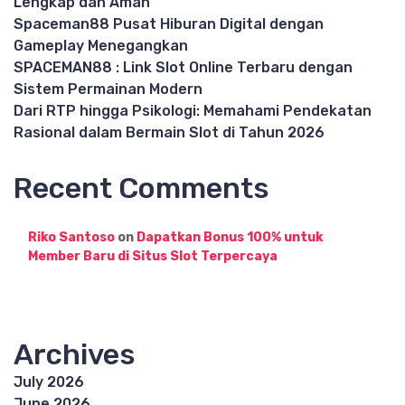
Lengkap dan Aman
Spaceman88 Pusat Hiburan Digital dengan
Gameplay Menegangkan
SPACEMAN88 : Link Slot Online Terbaru dengan
Sistem Permainan Modern
Dari RTP hingga Psikologi: Memahami Pendekatan
Rasional dalam Bermain Slot di Tahun 2026
Recent Comments
Riko Santoso
on
Dapatkan Bonus 100% untuk
Member Baru di Situs Slot Terpercaya
Archives
July 2026
June 2026