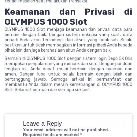
terjadi masalah saat melakukan transaksi.
Keamanan dan Privasi di
OLYMPUS 1000 Slot
OLYMPUS 1000 Slot menjaga keamanan dan privasi data para
pemain dengan baik. Dengan sistem enkripsi yang kuat, data
pribadi Anda akan terlindungi dari akses yang tidak sah. Selalu
pastikan untuk tidak membagikan informasi pribadi Anda kepada
pihak lain dan jaga kerahasiaan akun Anda dengan baik.
Bermain di OLYMPUS 1000 Slot dengan sistem login Depo 5K Qris
merupakan pengalaman yang menarik dan seru. Dengan panduan
lengkap ini, Anda dapat mulai bermain dengan nyaman dan
aman. Jangan lupa untuk selalu bermain dengan bijak dan
bertanggung jawab. Semoga artikel ini bermanfaat dan
membantu Anda dalam meraih kemenangan di OLYMPUS 1000
Slot. Selamat bermain dan semoga sukses!
Leave a Reply
Your email address will not be published.
Required fields are marked
*