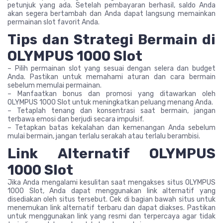
petunjuk yang ada. Setelah pembayaran berhasil, saldo Anda
akan segera bertambah dan Anda dapat langsung memainkan
permainan slot favorit Anda.
Tips dan Strategi Bermain di
OLYMPUS 1000 Slot
– Pilih permainan slot yang sesuai dengan selera dan budget
Anda. Pastikan untuk memahami aturan dan cara bermain
sebelum memulai permainan.
– Manfaatkan bonus dan promosi yang ditawarkan oleh
OLYMPUS 1000 Slot untuk meningkatkan peluang menang Anda.
– Tetaplah tenang dan konsentrasi saat bermain, jangan
terbawa emosi dan berjudi secara impulsif.
– Tetapkan batas kekalahan dan kemenangan Anda sebelum
mulai bermain, jangan terlalu serakah atau terlalu berambisi.
Link Alternatif OLYMPUS
1000 Slot
Jika Anda mengalami kesulitan saat mengakses situs OLYMPUS
1000 Slot, Anda dapat menggunakan link alternatif yang
disediakan oleh situs tersebut. Cek di bagian bawah situs untuk
menemukan link alternatif terbaru dan dapat diakses. Pastikan
untuk menggunakan link yang resmi dan terpercaya agar tidak