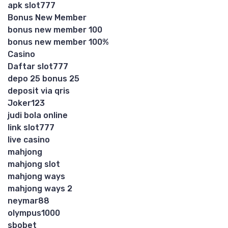
apk slot777
Bonus New Member
bonus new member 100
bonus new member 100%
Casino
Daftar slot777
depo 25 bonus 25
deposit via qris
Joker123
judi bola online
link slot777
live casino
mahjong
mahjong slot
mahjong ways
mahjong ways 2
neymar88
olympus1000
sbobet