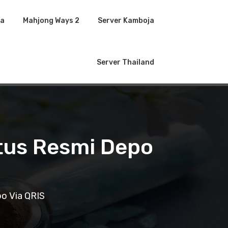
la
Mahjong Ways 2
Server Kamboja
Server Thailand
tus Resmi Depo
o Via QRIS