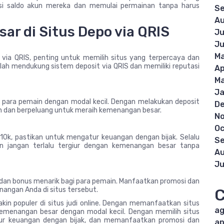
isi saldo akun mereka dan memulai permainan tanpa harus
S
Au
r di Situs Depo via QRIS
Ju
Ju
Ma
via QRIS, penting untuk memilih situs yang terpercaya dan
lah mendukung sistem deposit via QRIS dan memiliki reputasi
Ap
Ma
Ja
 para pemain dengan modal kecil. Dengan melakukan deposit
D
n dan berpeluang untuk meraih kemenangan besar.
N
Oc
10k, pastikan untuk mengatur keuangan dengan bijak. Selalu
S
n jangan terlalu tergiur dengan kemenangan besar tanpa
Au
Ju
dan bonus menarik bagi para pemain. Manfaatkan promosi dan
angan Anda di situs tersebut.
C
in populer di situs judi online. Dengan memanfaatkan situs
ag
kemenangan besar dengan modal kecil. Dengan memilih situs
tur keuangan dengan bijak, dan memanfaatkan promosi dan
ap