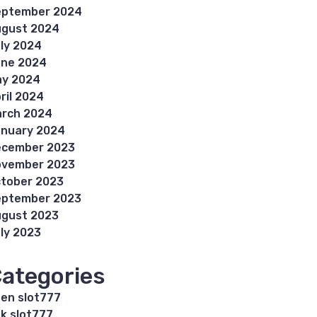
eptember 2024
gust 2024
ly 2024
ne 2024
y 2024
ril 2024
rch 2024
nuary 2024
ecember 2023
ovember 2023
tober 2023
eptember 2023
gust 2023
ly 2023
ategories
en slot777
k slot777