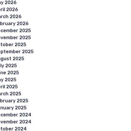
y 2026
ril 2026
rch 2026
bruary 2026
ecember 2025
ovember 2025
tober 2025
eptember 2025
gust 2025
ly 2025
ne 2025
y 2025
ril 2025
rch 2025
bruary 2025
nuary 2025
ecember 2024
ovember 2024
tober 2024