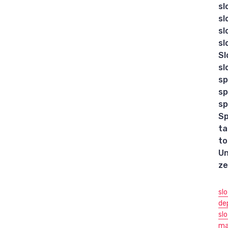
sl
sl
sl
sl
Sl
sl
s
sp
s
Sp
ta
to
Un
ze
sl
de
sl
ma