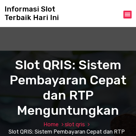
S
Informasi Slot
k
Terbaik Hari Ini
i
p
t
o
c
o
n
Slot QRIS: Sistem
t
e
Pembayaran Cepat
n
t
dan RTP
Menguntungkan
Home
slot qris
Slot QRIS: Sistem Pembayaran Cepat dan RTP