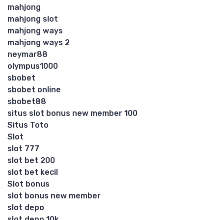
mahjong
mahjong slot
mahjong ways
mahjong ways 2
neymar88
olympus1000
sbobet
sbobet online
sbobet88
situs slot bonus new member 100
Situs Toto
Slot
slot 777
slot bet 200
slot bet kecil
Slot bonus
slot bonus new member
slot depo
slot depo 10k