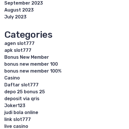
September 2023
August 2023
July 2023
Categories
agen slot777
apk slot777
Bonus New Member
bonus new member 100
bonus new member 100%
Casino
Daftar slot777
depo 25 bonus 25
deposit via qris
Joker123
judi bola online
link slot777
live casino