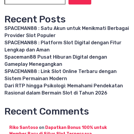
Recent Posts
SPACEMAN88 : Satu Akun untuk Menikmati Berbagai
Provider Slot Populer
SPACEMAN88 : Platform Slot Digital dengan Fitur
Lengkap dan Aman
Spaceman88 Pusat Hiburan Digital dengan
Gameplay Menegangkan
SPACEMAN88 : Link Slot Online Terbaru dengan
Sistem Permainan Modern
Dari RTP hingga Psikologi: Memahami Pendekatan
Rasional dalam Bermain Slot di Tahun 2026
Recent Comments
Riko Santoso
on
Dapatkan Bonus 100% untuk
Member Baru di Situs Slot Terpercaya