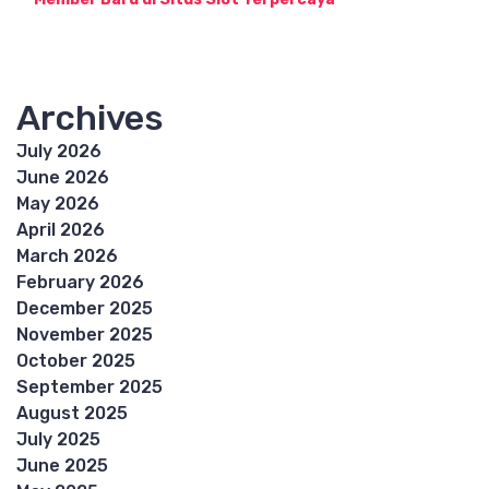
Archives
July 2026
June 2026
May 2026
April 2026
March 2026
February 2026
December 2025
November 2025
October 2025
September 2025
August 2025
July 2025
June 2025