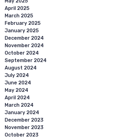
May 2025
April 2025
March 2025
February 2025
January 2025
December 2024
November 2024
October 2024
September 2024
August 2024
July 2024
June 2024
May 2024
April 2024
March 2024
January 2024
December 2023
November 2023
October 2023