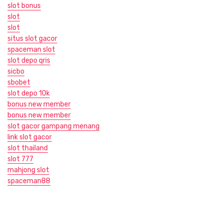
slot bonus
slot
slot
situs slot gacor
spaceman slot
slot depo qris
sicbo
sbobet
slot depo 10k
bonus new member
bonus new member
slot gacor gampang menang
link slot gacor
slot thailand
slot 777
mahjong slot
spaceman88