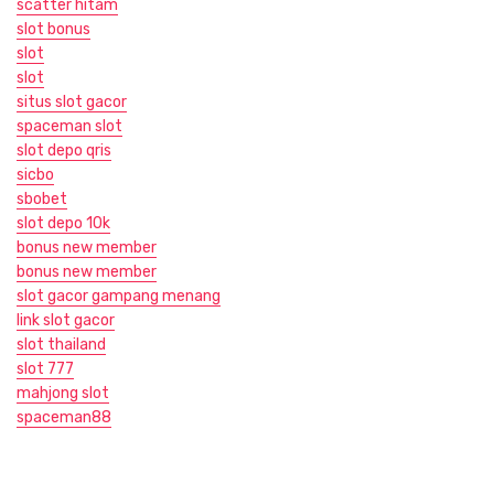
scatter hitam
slot bonus
slot
slot
situs slot gacor
spaceman slot
slot depo qris
sicbo
sbobet
slot depo 10k
bonus new member
bonus new member
slot gacor gampang menang
link slot gacor
slot thailand
slot 777
mahjong slot
spaceman88