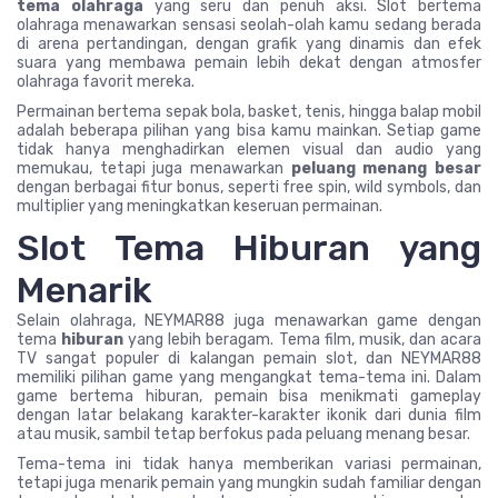
tema olahraga
yang seru dan penuh aksi. Slot bertema
olahraga menawarkan sensasi seolah-olah kamu sedang berada
di arena pertandingan, dengan grafik yang dinamis dan efek
suara yang membawa pemain lebih dekat dengan atmosfer
olahraga favorit mereka.
Permainan bertema sepak bola, basket, tenis, hingga balap mobil
adalah beberapa pilihan yang bisa kamu mainkan. Setiap game
tidak hanya menghadirkan elemen visual dan audio yang
memukau, tetapi juga menawarkan
peluang menang besar
dengan berbagai fitur bonus, seperti free spin, wild symbols, dan
multiplier yang meningkatkan keseruan permainan.
Slot Tema Hiburan yang
Menarik
Selain olahraga, NEYMAR88 juga menawarkan game dengan
tema
hiburan
yang lebih beragam. Tema film, musik, dan acara
TV sangat populer di kalangan pemain slot, dan NEYMAR88
memiliki pilihan game yang mengangkat tema-tema ini. Dalam
game bertema hiburan, pemain bisa menikmati gameplay
dengan latar belakang karakter-karakter ikonik dari dunia film
atau musik, sambil tetap berfokus pada peluang menang besar.
Tema-tema ini tidak hanya memberikan variasi permainan,
tetapi juga menarik pemain yang mungkin sudah familiar dengan