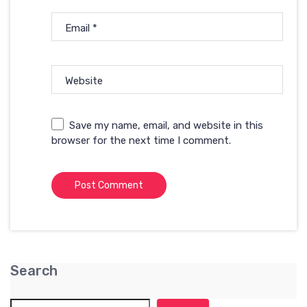
Email
*
Website
Save my name, email, and website in this
browser for the next time I comment.
Search