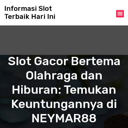
S
Informasi Slot
k
Terbaik Hari Ini
i
p
t
o
c
o
n
Slot Gacor Bertema
t
e
Olahraga dan
n
t
Hiburan: Temukan
Keuntungannya di
NEYMAR88