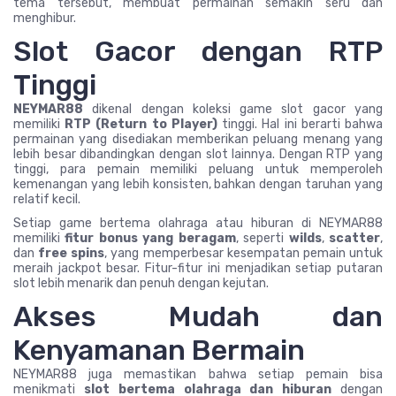
tema tersebut, membuat permainan semakin seru dan
menghibur.
Slot Gacor dengan RTP
Tinggi
NEYMAR88
dikenal dengan koleksi game slot gacor yang
memiliki
RTP (Return to Player)
tinggi. Hal ini berarti bahwa
permainan yang disediakan memberikan peluang menang yang
lebih besar dibandingkan dengan slot lainnya. Dengan RTP yang
tinggi, para pemain memiliki peluang untuk memperoleh
kemenangan yang lebih konsisten, bahkan dengan taruhan yang
relatif kecil.
Setiap game bertema olahraga atau hiburan di NEYMAR88
memiliki
fitur bonus yang beragam
, seperti
wilds
,
scatter
,
dan
free spins
, yang memperbesar kesempatan pemain untuk
meraih jackpot besar. Fitur-fitur ini menjadikan setiap putaran
slot lebih menarik dan penuh dengan kejutan.
Akses Mudah dan
Kenyamanan Bermain
NEYMAR88 juga memastikan bahwa setiap pemain bisa
menikmati
slot bertema olahraga dan hiburan
dengan