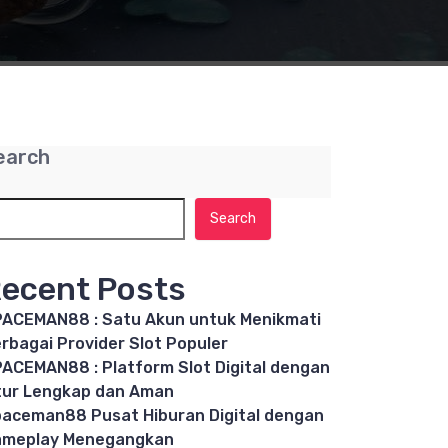
earch
Search
ecent Posts
ACEMAN88 : Satu Akun untuk Menikmati
rbagai Provider Slot Populer
ACEMAN88 : Platform Slot Digital dengan
tur Lengkap dan Aman
aceman88 Pusat Hiburan Digital dengan
ameplay Menegangkan