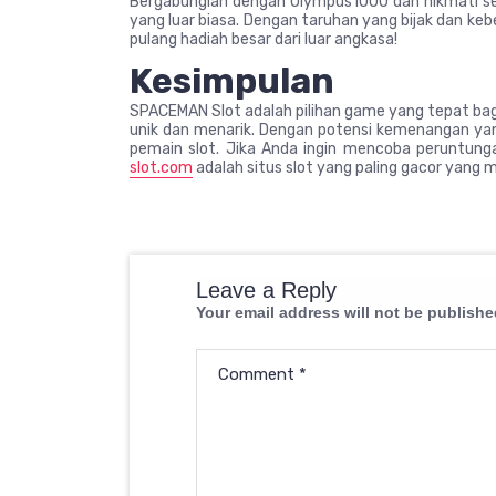
Bergabunglah dengan Olympus1000 dan nikmati 
yang luar biasa. Dengan taruhan yang bijak dan 
pulang hadiah besar dari luar angkasa!
Kesimpulan
SPACEMAN Slot adalah pilihan game yang tepat ba
unik dan menarik. Dengan potensi kemenangan yang
pemain slot. Jika Anda ingin mencoba peruntung
slot.com
adalah situs slot yang paling gacor yang
Leave a Reply
Your email address will not be publishe
Comment
*