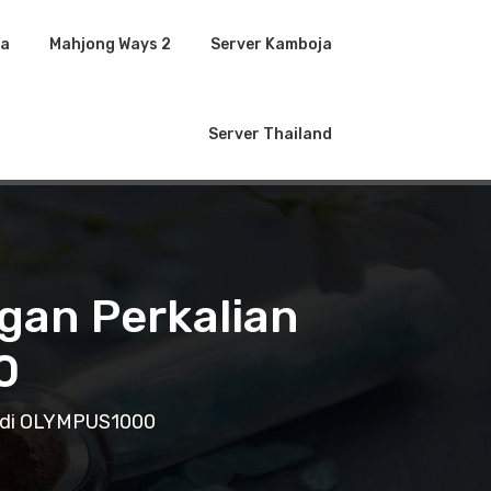
la
Mahjong Ways 2
Server Kamboja
Server Thailand
gan Perkalian
0
0 di OLYMPUS1000