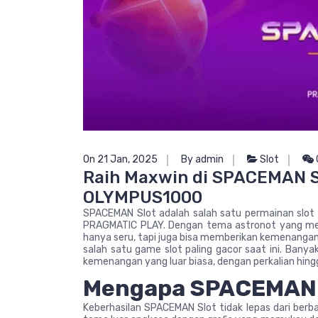
On 21 Jan, 2025
By admin
Slot
Raih Maxwin di SPACEMAN Sl
OLYMPUS1000
SPACEMAN Slot adalah salah satu permainan slot te
PRAGMATIC PLAY. Dengan tema astronot yang me
hanya seru, tapi juga bisa memberikan kemenangan
salah satu game slot paling gacor saat ini. Ban
kemenangan yang luar biasa, dengan perkalian hin
Mengapa SPACEMAN S
Keberhasilan SPACEMAN Slot tidak lepas dari berb