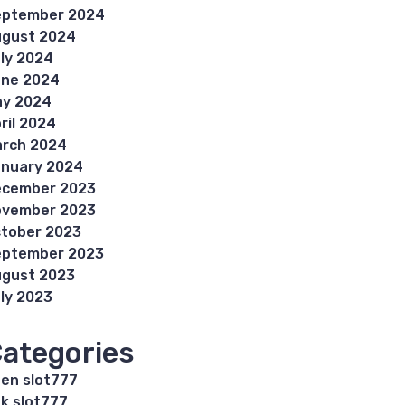
eptember 2024
gust 2024
ly 2024
ne 2024
y 2024
ril 2024
rch 2024
nuary 2024
ecember 2023
ovember 2023
tober 2023
eptember 2023
gust 2023
ly 2023
ategories
en slot777
k slot777