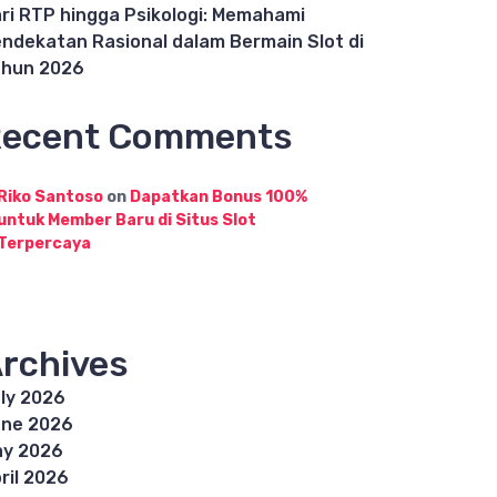
ri RTP hingga Psikologi: Memahami
ndekatan Rasional dalam Bermain Slot di
hun 2026
ecent Comments
Riko Santoso
on
Dapatkan Bonus 100%
untuk Member Baru di Situs Slot
Terpercaya
rchives
ly 2026
ne 2026
y 2026
ril 2026