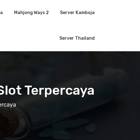
la
Mahjong Ways 2
Server Kamboja
Server Thailand
Slot Terpercaya
ercaya