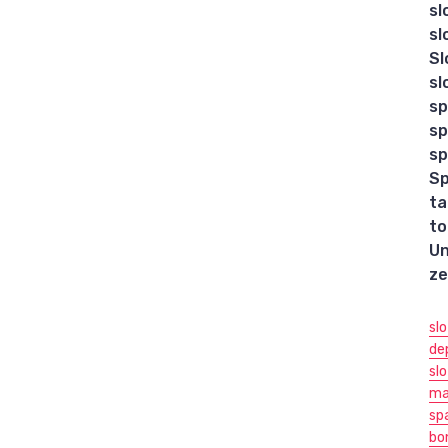
sl
sl
Sl
sl
s
sp
s
Sp
ta
to
Un
ze
sl
de
sl
ma
sp
bo