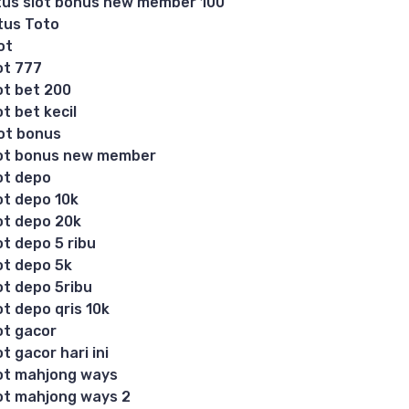
tus slot bonus new member 100
tus Toto
ot
ot 777
ot bet 200
ot bet kecil
ot bonus
ot bonus new member
ot depo
ot depo 10k
ot depo 20k
ot depo 5 ribu
ot depo 5k
ot depo 5ribu
ot depo qris 10k
ot gacor
ot gacor hari ini
ot mahjong ways
ot mahjong ways 2