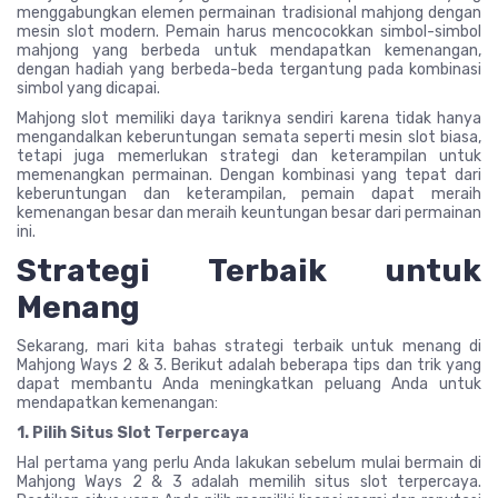
menggabungkan elemen permainan tradisional mahjong dengan
mesin slot modern. Pemain harus mencocokkan simbol-simbol
mahjong yang berbeda untuk mendapatkan kemenangan,
dengan hadiah yang berbeda-beda tergantung pada kombinasi
simbol yang dicapai.
Mahjong slot memiliki daya tariknya sendiri karena tidak hanya
mengandalkan keberuntungan semata seperti mesin slot biasa,
tetapi juga memerlukan strategi dan keterampilan untuk
memenangkan permainan. Dengan kombinasi yang tepat dari
keberuntungan dan keterampilan, pemain dapat meraih
kemenangan besar dan meraih keuntungan besar dari permainan
ini.
Strategi Terbaik untuk
Menang
Sekarang, mari kita bahas strategi terbaik untuk menang di
Mahjong Ways 2 & 3. Berikut adalah beberapa tips dan trik yang
dapat membantu Anda meningkatkan peluang Anda untuk
mendapatkan kemenangan:
1. Pilih Situs Slot Terpercaya
Hal pertama yang perlu Anda lakukan sebelum mulai bermain di
Mahjong Ways 2 & 3 adalah memilih situs slot terpercaya.