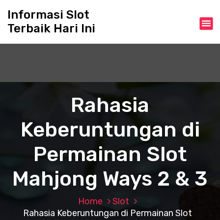
S
Informasi Slot
k
Terbaik Hari Ini
i
p
t
o
c
o
n
Rahasia
t
e
Keberuntungan di
n
t
Permainan Slot
Mahjong Ways 2 & 3
Home
Slot
Rahasia Keberuntungan di Permainan Slot