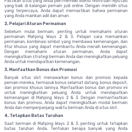
Pastikan situs yang Anda pilih memiliki lisensi resmi dan reputasi
yang baik di kalangan pemain judi online. Dengan memilih situs
yang terpercaya, Anda dapat memastikan bahwa permainan
yang Anda mainkan adil dan aman.
2. Pelajari Aturan Permainan
Sebelum mulai bermain, penting untuk memahami aturan
permainan Mahjong Ways 2 & 3. Pelajari cara memainkan
permainan, kombinasi simbol yang membawa kemenangan, dan
fitur khusus yang dapat membantu Anda meraih kemenangan.
Dengan memahami aturan permainan, Anda dapat
meningkatkan strategi bermain Anda dan meningkatkan peluang
Anda untuk mendapatkan kemenangan.
3. Manfaatkan Bonus dan Promosi
Banyak situs slot menawarkan bonus dan promosi kepada
pemain mereka, termasuk bonus selamat datang, bonus deposit,
dan promosi khusus lainnya. Manfaatkan bonus dan promosi ini
untuk meningkatkan peluang Anda untuk mendapatkan
kemenangan di Mahjong Ways 2 & 3. Dengan memanfaatkan
bonus dan promosi, Anda dapat meningkatkan modal bermain
Anda dan memperpanjang waktu bermain Anda di situs slot.
4. Tetapkan Batas Taruhan
Saat bermain di Mahjong Ways 2 & 3, penting untuk tetapkan
batas taruhan Anda. Tentukan berapa banyak yang Anda