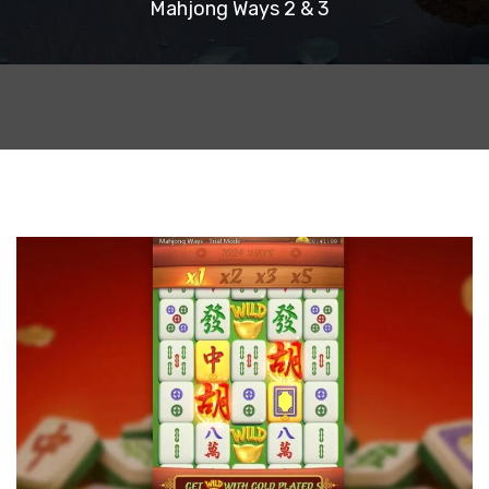
Mahjong Ways 2 & 3