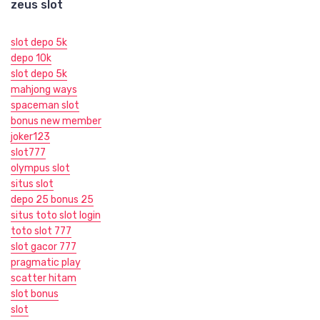
zeus slot
slot depo 5k
depo 10k
slot depo 5k
mahjong ways
spaceman slot
bonus new member
joker123
slot777
olympus slot
situs slot
depo 25 bonus 25
situs toto slot login
toto slot 777
slot gacor 777
pragmatic play
scatter hitam
slot bonus
slot