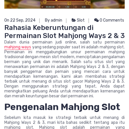
On 22 Sep, 2024
By admin
Slot
0 Comments
Rahasia Keberuntungan di
Permainan Slot Mahjong Ways 2 & 3
Dalam dunia permainan judi online, salah satu permainan
mahjong ways
yang sedang populer saat ini adalah mahjong slot.
Permainan ini menggabungkan unsur permainan mahjong
tradisional dengan mesin slot modern, menciptakan pengalaman
bermain yang unik dan menarik. Salah satu situs slot yang
menawarkan permainan ini adalah Mahjong Ways 2 & 3, dengan
banyak penggemar dan pemain yang mencari cara untuk
mendapatkan kemenangan. kami akan membahas strategi
terbaik untuk menang di situs slot gacor Mahjong Ways 2 & 3.
Dengan menggunakan strategi yang tepat, Anda dapat
meningkatkan peluang Anda untuk mendapatkan kemenangan
dan meraih keuntungan besar dari permainan ini.
Pengenalan Mahjong Slot
Sebelum kita masuk ke strategi terbaik untuk menang di
Mahjong Ways 2 & 3, mari kita bahas sedikit tentang apa itu
mahjong slot. Mahjong slot adalah permainan yang