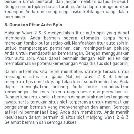
bersedia untuk bertaruh dan jangan melebihi batas tersebut.
Dengan menetapkan batas taruhan, Anda dapat mengendalikan
keuangan Anda dan mengurangi risiko kehilangan uang dalam
permainan.
5. Gunakan Fitur Auto Spin
Mahjong Ways 2 & 3 menyediakan fitur auto spin yang dapat
membantu Anda bermain secara otomatis tanpa harus
menekan tombol putar setiap kali. Manfaatkan fitur auto spin ini
untuk mempercepat permainan dan meningkatkan peluang
Anda untuk mendapatkan kemenangan. Dengan menggunakan
fitur auto spin, Anda dapat bermain dengan lebih efisien dan
memaksimalkan potensi kemenangan Anda di situs slot gacor ini.
Dalam artikel ini, kita telah membahas strategi terbaik untuk
menang di situs slot gacor Mahjong Ways 2 & 3. Dengan
mengikuti tips dan trik yang telah kami sebutkan di atas, Anda
dapat meningkatkan peluang Anda untuk mendapatkan
kemenangan dan meraih keuntungan besar dari permainan ini.
Jangan lupa untuk selalu bermain dengan bijak dan bertanggung
jawab, serta temukan situs slot terpercaya untuk memastikan
pengalaman bermain yang menyenangkan dan aman. Semoga
artikel ini bermanfaat bagi Anda dan membantu Anda meraih
kesuksesan dalam bermain di situs slot Mahjong Ways 2 & 3.
Selamat bermain dan semoga sukses!