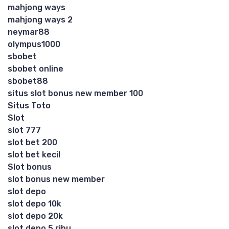
mahjong ways
mahjong ways 2
neymar88
olympus1000
sbobet
sbobet online
sbobet88
situs slot bonus new member 100
Situs Toto
Slot
slot 777
slot bet 200
slot bet kecil
Slot bonus
slot bonus new member
slot depo
slot depo 10k
slot depo 20k
slot depo 5 ribu