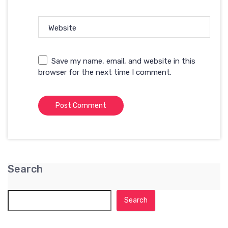
Website
Save my name, email, and website in this
browser for the next time I comment.
Search
Search