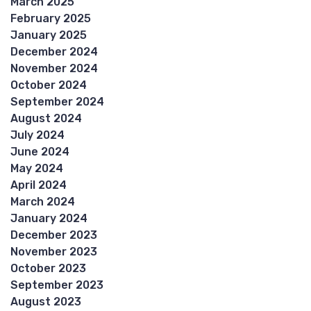
March 2025
February 2025
January 2025
December 2024
November 2024
October 2024
September 2024
August 2024
July 2024
June 2024
May 2024
April 2024
March 2024
January 2024
December 2023
November 2023
October 2023
September 2023
August 2023