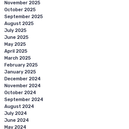
November 2025
October 2025
September 2025
August 2025
July 2025
June 2025
May 2025
April 2025
March 2025
February 2025
January 2025
December 2024
November 2024
October 2024
September 2024
August 2024
July 2024
June 2024
May 2024