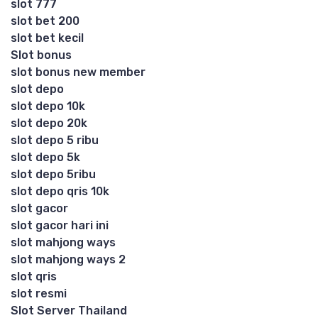
slot 777
slot bet 200
slot bet kecil
Slot bonus
slot bonus new member
slot depo
slot depo 10k
slot depo 20k
slot depo 5 ribu
slot depo 5k
slot depo 5ribu
slot depo qris 10k
slot gacor
slot gacor hari ini
slot mahjong ways
slot mahjong ways 2
slot qris
slot resmi
Slot Server Thailand