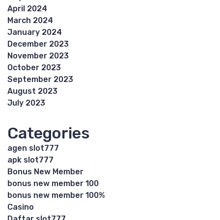
April 2024
March 2024
January 2024
December 2023
November 2023
October 2023
September 2023
August 2023
July 2023
Categories
agen slot777
apk slot777
Bonus New Member
bonus new member 100
bonus new member 100%
Casino
Daftar slot777