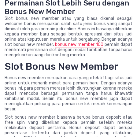
Permainan Slot Lebih Seru dengan
Bonus New Member
Slot bonus new member atau yang biasa dikenal sebagai
welcome bonus merupakan salah satu jenis bonus yang sangat
diminati oleh para pemain judi online. Bonus ini biasanya diberikan
kepada member baru sebagai bentuk apresiasi dari situs judi
online atas keputusan mereka untuk bergabung. Dengan adanya
slot bonus new member,
bonus new member 100
pemain dapat
menikmati permainan slot dengan modal tambahan tanpa harus
mengeluarkan uang dari kantong mereka.
Slot Bonus New Member
Bonus new member merupakan cara yang efektif bagi situs judi
online untuk menarik minat para pemain baru. Dengan adanya
bonus ini, para pemain merasa lebih diuntungkan karena mereka
dapat mencoba berbagai permainan tanpa harus khawatir
kehabisan modal. Selain itu, bonus new member juga dapat
meningkatkan peluang para pemain untuk meraih kemenangan
besar.
Slot bonus new member biasanya berupa bonus deposit atau
free spin yang diberikan kepada pemain setelah mereka
melakukan deposit pertama. Bonus deposit dapat berupa
persentase tertentu dari jumlah deposit yang dilakukan,