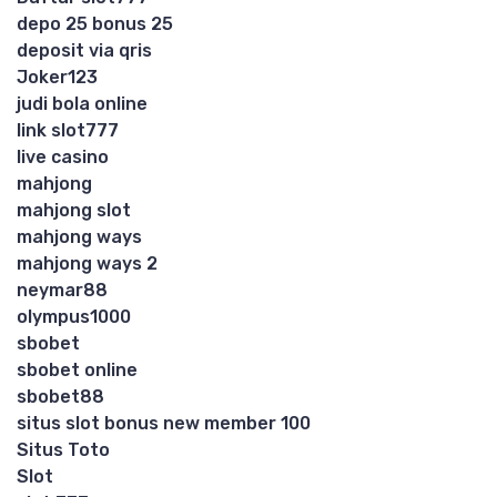
depo 25 bonus 25
deposit via qris
Joker123
judi bola online
link slot777
live casino
mahjong
mahjong slot
mahjong ways
mahjong ways 2
neymar88
olympus1000
sbobet
sbobet online
sbobet88
situs slot bonus new member 100
Situs Toto
Slot