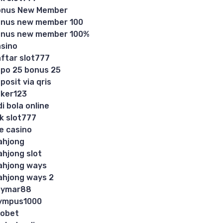
onus New Member
nus new member 100
nus new member 100%
sino
ftar slot777
po 25 bonus 25
posit via qris
ker123
di bola online
nk slot777
ve casino
ahjong
hjong slot
hjong ways
hjong ways 2
eymar88
ympus1000
obet