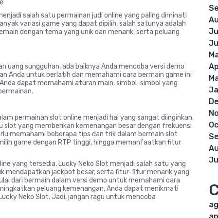
me
S
menjadi salah satu permainan judi online yang paling diminati
Au
anyak variasi game yang dapat dipilih, salah satunya adalah
Ju
pemain dengan tema yang unik dan menarik, serta peluang
Ju
Ma
Ap
an uang sungguhan, ada baiknya Anda mencoba versi demo
kan Anda untuk berlatih dan memahami cara bermain game ini
Ma
 Anda dapat memahami aturan main, simbol-simbol yang
Ja
 permainan.
D
N
lam permainan slot online menjadi hal yang sangat diinginkan.
Oc
yaitu slot yang memberikan kemenangan besar dengan frekuensi
perlu memahami beberapa tips dan trik dalam bermain slot
S
memilih game dengan RTP tinggi, hingga memanfaatkan fitur
Au
Ju
ine yang tersedia, Lucky Neko Slot menjadi salah satu yang
k mendapatkan jackpot besar, serta fitur-fitur menarik yang
Mulai dari bermain dalam versi demo untuk memahami cara
C
meningkatkan peluang kemenangan, Anda dapat menikmati
cky Neko Slot. Jadi, jangan ragu untuk mencoba
ag
ap