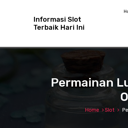
S
k
H
i
Informasi Slot
p
Terbaik Hari Ini
t
o
c
o
n
t
e
n
Permainan Lu
t
O
Home
Slot
Pe