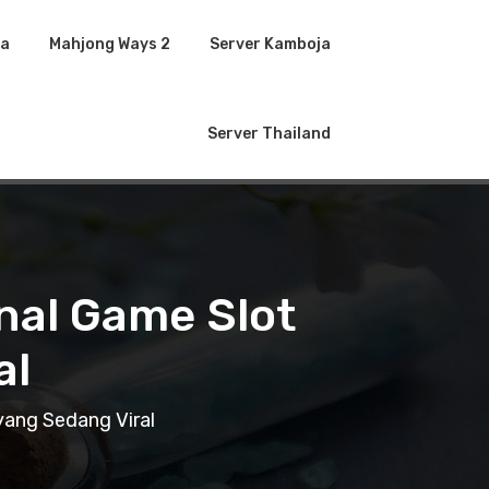
la
Mahjong Ways 2
Server Kamboja
Server Thailand
nal Game Slot
al
yang Sedang Viral