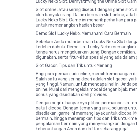
Lucky Neko Slot: Demystifying the Online Slot Ga
Slot online, atau sering disebut dengan game slot, 
oleh banyak orang. Dalam bermain slot online, ada b
Lucky Neko Slot. Game ini menarik perhatian para 
untuk memenangkan hadiah besar.
Demo Slot Lucky Neko: Memahami Cara Bermain
Sebelum Anda mulai bermain Lucky Neko Slot deng
terlebih dahulu. Demo slot Lucky Neko memungkin
tanpa harus mengeluarkan uang. Dengan demikian,
digunakan, serta fitur-fitur spesial yang ada dalam
Slot Gacor: Tips dan Trik untuk Menang
Bagi para pemain judi online, meraih kemenangan da
Salah satu yang sering dicari adalah slot gacor, 
yang tinggi. Namun, untuk mencapai hal ini, Anda 
online. Mulai dari mengelola modal dengan bijak, 
bonus yang disediakan oleh provider.
Dengan begitu banyaknya pilihan permainan slot onl
patut dicoba. Dengan tema yang unik, peluang untu
disediakan, game ini memang layak untuk dicoba. 
bermain, hingga menerapkan tips dan trik untuk 
pengalaman bermain yang menyenangkan dengan Lu
keberuntungan Anda dan daftar sekarang juga!