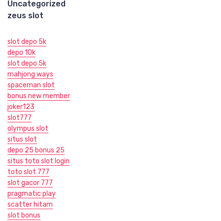
Uncategorized
zeus slot
slot depo 5k
depo 10k
slot depo 5k
mahjong ways
spaceman slot
bonus new member
joker123
slot777
olympus slot
situs slot
depo 25 bonus 25
situs toto slot login
toto slot 777
slot gacor 777
pragmatic play
scatter hitam
slot bonus