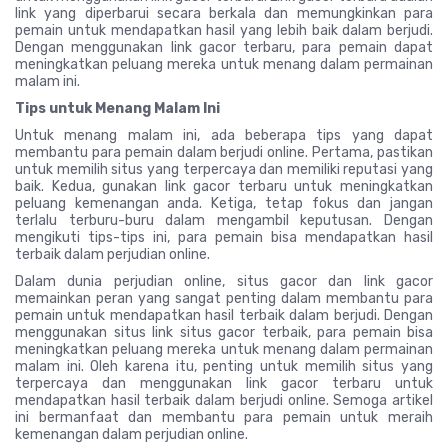
link yang diperbarui secara berkala dan memungkinkan para
pemain untuk mendapatkan hasil yang lebih baik dalam berjudi.
Dengan menggunakan link gacor terbaru, para pemain dapat
meningkatkan peluang mereka untuk menang dalam permainan
malam ini.
Tips untuk Menang Malam Ini
Untuk menang malam ini, ada beberapa tips yang dapat
membantu para pemain dalam berjudi online. Pertama, pastikan
untuk memilih situs yang terpercaya dan memiliki reputasi yang
baik. Kedua, gunakan link gacor terbaru untuk meningkatkan
peluang kemenangan anda. Ketiga, tetap fokus dan jangan
terlalu terburu-buru dalam mengambil keputusan. Dengan
mengikuti tips-tips ini, para pemain bisa mendapatkan hasil
terbaik dalam perjudian online.
Dalam dunia perjudian online, situs gacor dan link gacor
memainkan peran yang sangat penting dalam membantu para
pemain untuk mendapatkan hasil terbaik dalam berjudi. Dengan
menggunakan situs link situs gacor terbaik, para pemain bisa
meningkatkan peluang mereka untuk menang dalam permainan
malam ini. Oleh karena itu, penting untuk memilih situs yang
terpercaya dan menggunakan link gacor terbaru untuk
mendapatkan hasil terbaik dalam berjudi online. Semoga artikel
ini bermanfaat dan membantu para pemain untuk meraih
kemenangan dalam perjudian online.