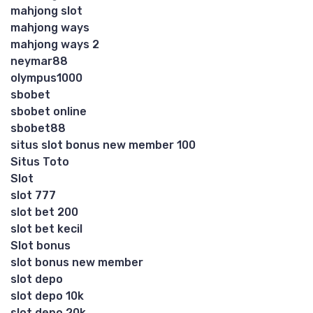
mahjong slot
mahjong ways
mahjong ways 2
neymar88
olympus1000
sbobet
sbobet online
sbobet88
situs slot bonus new member 100
Situs Toto
Slot
slot 777
slot bet 200
slot bet kecil
Slot bonus
slot bonus new member
slot depo
slot depo 10k
slot depo 20k