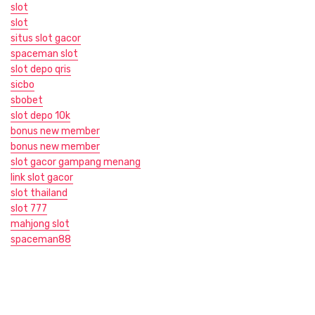
slot
slot
situs slot gacor
spaceman slot
slot depo qris
sicbo
sbobet
slot depo 10k
bonus new member
bonus new member
slot gacor gampang menang
link slot gacor
slot thailand
slot 777
mahjong slot
spaceman88