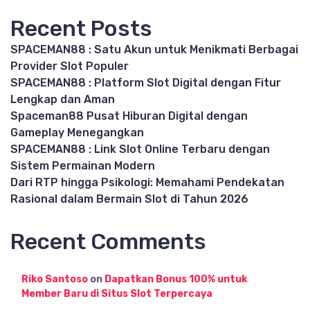
Recent Posts
SPACEMAN88 : Satu Akun untuk Menikmati Berbagai
Provider Slot Populer
SPACEMAN88 : Platform Slot Digital dengan Fitur
Lengkap dan Aman
Spaceman88 Pusat Hiburan Digital dengan
Gameplay Menegangkan
SPACEMAN88 : Link Slot Online Terbaru dengan
Sistem Permainan Modern
Dari RTP hingga Psikologi: Memahami Pendekatan
Rasional dalam Bermain Slot di Tahun 2026
Recent Comments
Riko Santoso
on
Dapatkan Bonus 100% untuk
Member Baru di Situs Slot Terpercaya