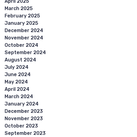
April 2025
March 2025
February 2025
January 2025
December 2024
November 2024
October 2024
September 2024
August 2024
July 2024
June 2024
May 2024
April 2024
March 2024
January 2024
December 2023
November 2023
October 2023
September 2023