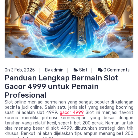
On 3 Feb, 2025
By admin
Slot
0 Comments
Panduan Lengkap Bermain Slot
Gacor 4999 untuk Pemain
Profesional
Slot online menjadi permainan yang sangat populer di kalangan
pecinta judi online. Salah satu jenis slot yang sedang booming
saat ini adalah slot 4999.
gacor 4999
Slot ini menjadi favorit
karena memiliki potensi kemenangan yang besar dengan
taruhan yang relatif kecil, seperti bet 200 perak. Namun, untuk
bisa menang besar di slot 4999, dibutuhkan strategi dan trik
khusus. Berikut ini akan dijelaskan tips ampun menang bet 200