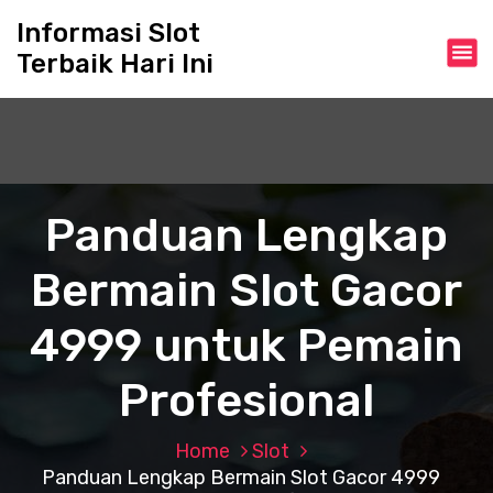
S
Informasi Slot
k
Terbaik Hari Ini
i
p
t
o
c
o
n
Panduan Lengkap
t
e
Bermain Slot Gacor
n
t
4999 untuk Pemain
Profesional
Home
Slot
Panduan Lengkap Bermain Slot Gacor 4999