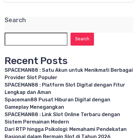
Search
Search
Recent Posts
SPACEMAN88 : Satu Akun untuk Menikmati Berbagai
Provider Slot Populer
SPACEMAN88 : Platform Slot Digital dengan Fitur
Lengkap dan Aman
Spaceman88 Pusat Hiburan Digital dengan
Gameplay Menegangkan
SPACEMAN88 : Link Slot Online Terbaru dengan
Sistem Permainan Modern
Dari RTP hingga Psikologi: Memahami Pendekatan
Rasional dalam Bermain Slot di Tahun 2026