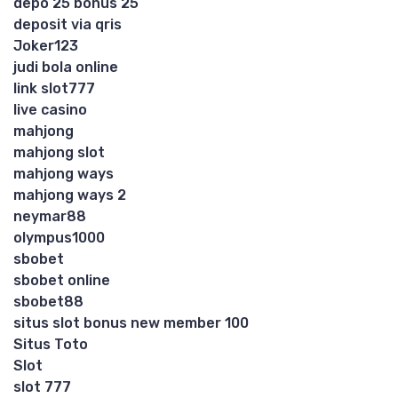
depo 25 bonus 25
deposit via qris
Joker123
judi bola online
link slot777
live casino
mahjong
mahjong slot
mahjong ways
mahjong ways 2
neymar88
olympus1000
sbobet
sbobet online
sbobet88
situs slot bonus new member 100
Situs Toto
Slot
slot 777