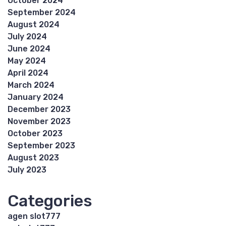
October 2024
September 2024
August 2024
July 2024
June 2024
May 2024
April 2024
March 2024
January 2024
December 2023
November 2023
October 2023
September 2023
August 2023
July 2023
Categories
agen slot777