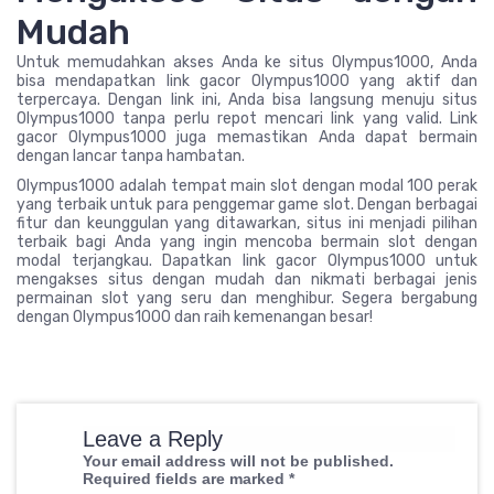
Mudah
Untuk memudahkan akses Anda ke situs Olympus1000, Anda
bisa mendapatkan link gacor Olympus1000 yang aktif dan
terpercaya. Dengan link ini, Anda bisa langsung menuju situs
Olympus1000 tanpa perlu repot mencari link yang valid. Link
gacor Olympus1000 juga memastikan Anda dapat bermain
dengan lancar tanpa hambatan.
Olympus1000 adalah tempat main slot dengan modal 100 perak
yang terbaik untuk para penggemar game slot. Dengan berbagai
fitur dan keunggulan yang ditawarkan, situs ini menjadi pilihan
terbaik bagi Anda yang ingin mencoba bermain slot dengan
modal terjangkau. Dapatkan link gacor Olympus1000 untuk
mengakses situs dengan mudah dan nikmati berbagai jenis
permainan slot yang seru dan menghibur. Segera bergabung
dengan Olympus1000 dan raih kemenangan besar!
Leave a Reply
Your email address will not be published.
Required fields are marked
*