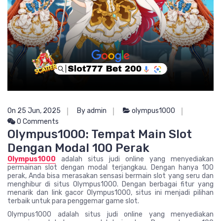
On 25 Jun, 2025
By admin
olympus1000
0 Comments
Olympus1000: Tempat Main Slot
Dengan Modal 100 Perak
Olympus1000
adalah situs judi online yang menyediakan
permainan slot dengan modal terjangkau. Dengan hanya 100
perak, Anda bisa merasakan sensasi bermain slot yang seru dan
menghibur di situs Olympus1000. Dengan berbagai fitur yang
menarik dan link gacor Olympus1000, situs ini menjadi pilihan
terbaik untuk para penggemar game slot.
Olympus1000 adalah situs judi online yang menyediakan