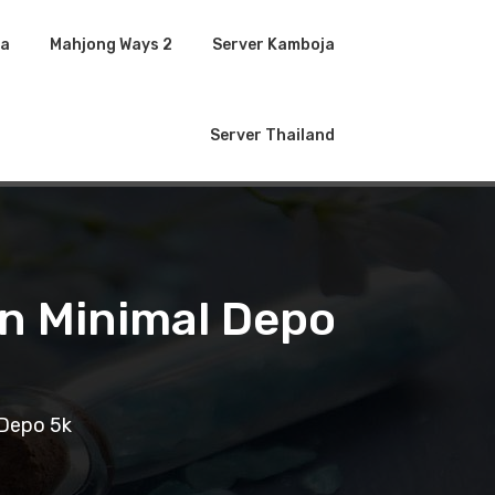
la
Mahjong Ways 2
Server Kamboja
Server Thailand
n Minimal Depo
 Depo 5k