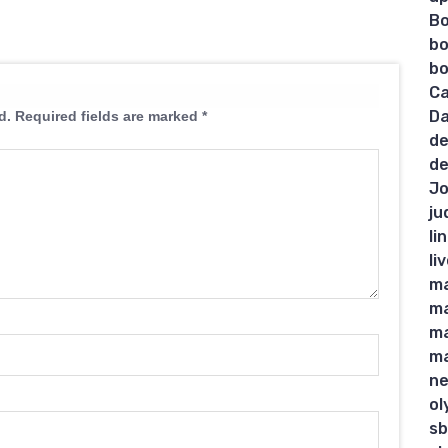
B
bo
bo
Ca
Da
d.
Required fields are marked
*
de
de
Jo
ju
li
li
m
ma
ma
ma
n
ol
sb