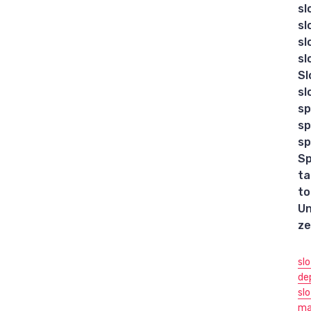
sl
sl
sl
sl
Sl
sl
s
sp
s
Sp
ta
to
Un
ze
sl
de
sl
ma