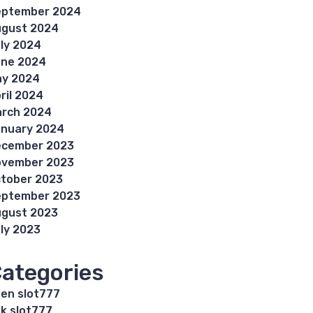
eptember 2024
gust 2024
ly 2024
ne 2024
y 2024
ril 2024
rch 2024
nuary 2024
ecember 2023
ovember 2023
tober 2023
eptember 2023
gust 2023
ly 2023
ategories
en slot777
k slot777