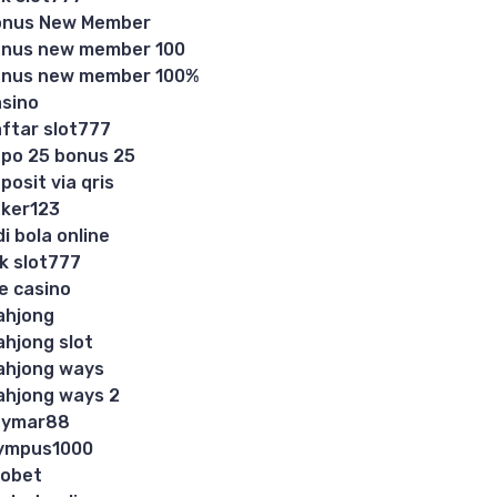
onus New Member
nus new member 100
nus new member 100%
sino
ftar slot777
po 25 bonus 25
posit via qris
ker123
di bola online
nk slot777
ve casino
ahjong
hjong slot
hjong ways
hjong ways 2
eymar88
ympus1000
obet