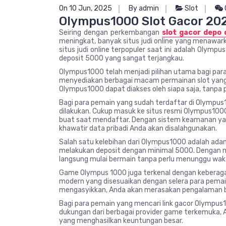
On 10 Jun, 2025
By admin
Slot
Olympus1000 Slot Gacor 20
Seiring dengan perkembangan
slot gacor depo 
meningkat, banyak situs judi online yang menawar
situs judi online terpopuler saat ini adalah Olym
deposit 5000 yang sangat terjangkau.
Olympus1000 telah menjadi pilihan utama bagi para 
menyediakan berbagai macam permainan slot yang 
Olympus1000 dapat diakses oleh siapa saja, tanpa 
Bagi para pemain yang sudah terdaftar di Olympus
dilakukan. Cukup masuk ke situs resmi Olympus10
buat saat mendaftar. Dengan sistem keamanan ya
khawatir data pribadi Anda akan disalahgunakan.
Salah satu kelebihan dari Olympus1000 adalah ad
melakukan deposit dengan minimal 5000. Dengan
langsung mulai bermain tanpa perlu menunggu wak
Game Olympus 1000 juga terkenal dengan keberaga
modern yang disesuaikan dengan selera para pemai
mengasyikkan, Anda akan merasakan pengalaman 
Bagi para pemain yang mencari link gacor Olympus1
dukungan dari berbagai provider game terkemuka,
yang menghasilkan keuntungan besar.