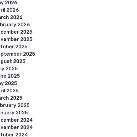
y 2026
ril 2026
rch 2026
bruary 2026
ecember 2025
ovember 2025
tober 2025
eptember 2025
gust 2025
ly 2025
ne 2025
y 2025
ril 2025
rch 2025
bruary 2025
nuary 2025
ecember 2024
ovember 2024
tober 2024