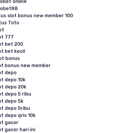
obet online
bobet88
tus slot bonus new member 100
tus Toto
ot
ot 777
ot bet 200
ot bet kecil
ot bonus
ot bonus new member
ot depo
ot depo 10k
ot depo 20k
ot depo 5 ribu
ot depo 5k
ot depo 5ribu
ot depo qris 10k
ot gacor
ot gacor hari ini