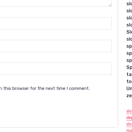
sl
sl
sl
sl
Sl
sl
s
sp
s
Sp
ta
to
n this browser for the next time I comment.
Un
ze
sl
de
sl
ma