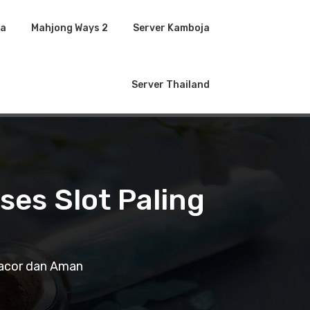
la
Mahjong Ways 2
Server Kamboja
Server Thailand
es Slot Paling
Gacor dan Aman