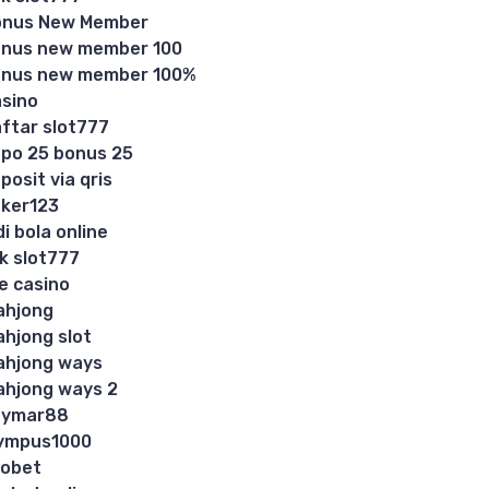
onus New Member
nus new member 100
nus new member 100%
sino
ftar slot777
po 25 bonus 25
posit via qris
ker123
di bola online
nk slot777
ve casino
ahjong
hjong slot
hjong ways
hjong ways 2
eymar88
ympus1000
obet