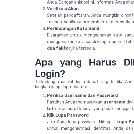
Anda. Dengan enkripsi ini, informasi Anda ak
Verifikasi Akun
Setelah pendaftaran, Anda mungkin dimint
telepon. Verifikasi ini membantu memastika
Perlindungan Kata Sandi
Disarankan untuk menggunakan kata sandi
menggunakan kata sandi yang mudah diteba
dua faktor
jika tersedia.
Apa yang Harus Dil
Login?
Terkadang, masalah login dapat terjadi. Jika An
langkah yang dapat diambil:
Periksa Username dan Password
Pastikan Anda memasukkan
username
da
ketik atau huruf kapital yang tidak sengaja 
Klik Lupa Password
Jika Anda lupa password, klik opsi
Lupa P
untuk mengonfirmasi identitas Anda da