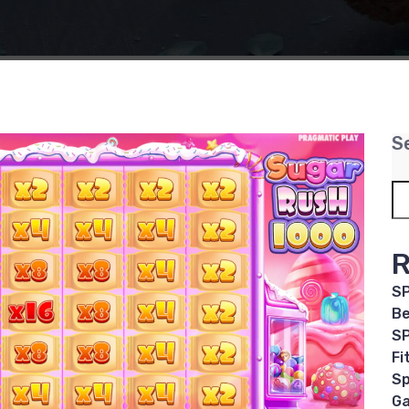
S
R
SP
Be
SP
Fi
Sp
G