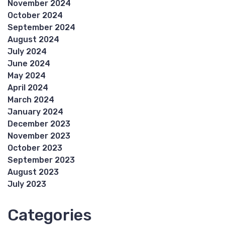
November 2024
October 2024
September 2024
August 2024
July 2024
June 2024
May 2024
April 2024
March 2024
January 2024
December 2023
November 2023
October 2023
September 2023
August 2023
July 2023
Categories