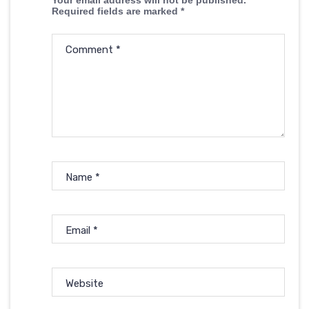
Your email address will not be published.
Required fields are marked
*
Comment
*
Name
*
Email
*
Website