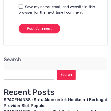
Save my name, email, and website in this
browser for the next time I comment.
Search
Search
Recent Posts
SPACEMAN88 : Satu Akun untuk Menikmati Berbagai
Provider Slot Populer