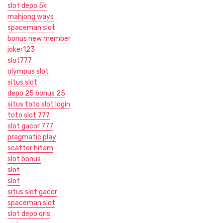
slot depo 5k
mahjong ways
spaceman slot
bonus new member
joker123
slot777
olympus slot
situs slot
depo 25 bonus 25
situs toto slot login
toto slot 777
slot gacor 777
pragmatic play
scatter hitam
slot bonus
slot
slot
situs slot gacor
spaceman slot
slot depo qris