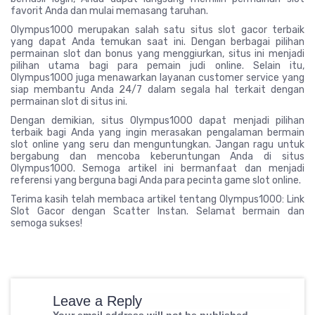
favorit Anda dan mulai memasang taruhan.
Olympus1000 merupakan salah satu situs slot gacor terbaik
yang dapat Anda temukan saat ini. Dengan berbagai pilihan
permainan slot dan bonus yang menggiurkan, situs ini menjadi
pilihan utama bagi para pemain judi online. Selain itu,
Olympus1000 juga menawarkan layanan customer service yang
siap membantu Anda 24/7 dalam segala hal terkait dengan
permainan slot di situs ini.
Dengan demikian, situs Olympus1000 dapat menjadi pilihan
terbaik bagi Anda yang ingin merasakan pengalaman bermain
slot online yang seru dan menguntungkan. Jangan ragu untuk
bergabung dan mencoba keberuntungan Anda di situs
Olympus1000. Semoga artikel ini bermanfaat dan menjadi
referensi yang berguna bagi Anda para pecinta game slot online.
Terima kasih telah membaca artikel tentang Olympus1000: Link
Slot Gacor dengan Scatter Instan. Selamat bermain dan
semoga sukses!
Leave a Reply