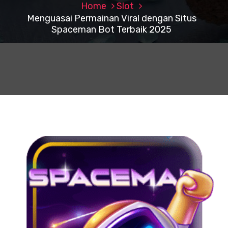
Home
Slot
Menguasai Permainan Viral dengan Situs
Spaceman Bot Terbaik 2025