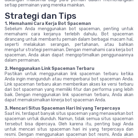
setiap permainan yang mereka mainkan.
Strategi dan Tips
1. Memahami Cara Kerja Bot Spaceman
Sebelum Anda menggunakan bot spaceman, penting untuk
memahami cara kerjanya terlebih dahulu. Bot spaceman
dirancang untuk membantu pemain dalam berbagai macam hal,
seperti melakukan serangan, pertahanan, atau bahkan
mengatur strategi permainan. Dengan memahami cara kerja bot
spaceman, Anda akan dapat mengoptimalkan penggunaannya
dalam permainan.
2. Menggunakan Link Spaceman Terbaru
Pastikan untuk menggunakan link spaceman terbaru ketika
Anda ingin mengunduh atau memperbarui bot spaceman Anda.
Link spaceman terbaru akan memberikan akses ke versi terbaru
dari bot spaceman yang memiliki fitur dan performa yang lebih
baik. Dengan menggunakan link spaceman terbaru, Anda akan
dapat memaksimalkan kinerja bot spaceman Anda.
3. Mencari Situs Spaceman Hari Ini yang Terpercaya
Saat ini, terdapat banyak situs spaceman yang menawarkan bot
spaceman untuk diunduh. Namun, tidak semua situs spaceman
tersebut bisa dipercaya. Oleh karena itu, penting bagi Anda
untuk mencari situs spaceman hari ini yang terpercaya dan
resmi. Dengan menggunakan spaceman bot resmi, Anda akan