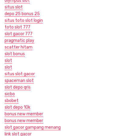
olympus slot
situs slot
depo 25 bonus 25
situs toto slot login
toto slot 777
slot gacor 777
pragmatic play
scatter hitam
slot bonus
slot
slot
situs slot gacor
spaceman slot
slot depo qris
sicbo
sbobet
slot depo 10k
bonus new member
bonus new member
slot gacor gampang menang
link slot gacor