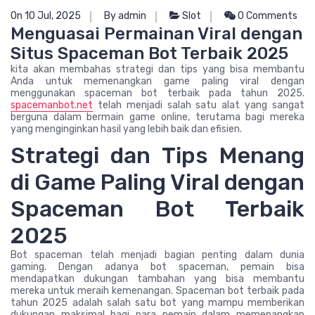
On 10 Jul, 2025
By admin
Slot
0 Comments
Menguasai Permainan Viral dengan
Situs Spaceman Bot Terbaik 2025
kita akan membahas strategi dan tips yang bisa membantu
Anda untuk memenangkan game paling viral dengan
menggunakan spaceman bot terbaik pada tahun 2025.
spacemanbot.net
telah menjadi salah satu alat yang sangat
berguna dalam bermain game online, terutama bagi mereka
yang menginginkan hasil yang lebih baik dan efisien.
Strategi dan Tips Menang
di Game Paling Viral dengan
Spaceman Bot Terbaik
2025
Bot spaceman telah menjadi bagian penting dalam dunia
gaming. Dengan adanya bot spaceman, pemain bisa
mendapatkan dukungan tambahan yang bisa membantu
mereka untuk meraih kemenangan. Spaceman bot terbaik pada
tahun 2025 adalah salah satu bot yang mampu memberikan
dukungan maksimal bagi para pemain dalam memenangkan