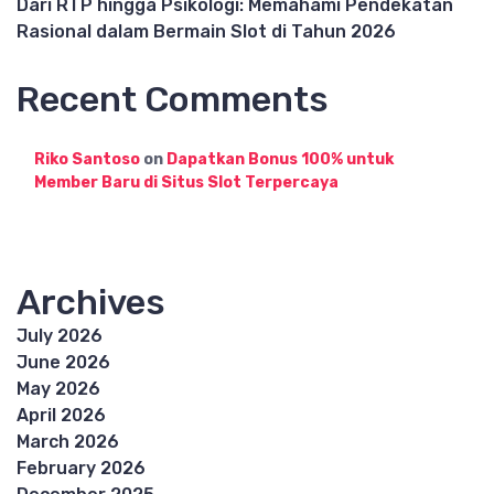
Dari RTP hingga Psikologi: Memahami Pendekatan
Rasional dalam Bermain Slot di Tahun 2026
Recent Comments
Riko Santoso
on
Dapatkan Bonus 100% untuk
Member Baru di Situs Slot Terpercaya
Archives
July 2026
June 2026
May 2026
April 2026
March 2026
February 2026