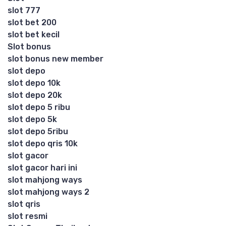
slot 777
slot bet 200
slot bet kecil
Slot bonus
slot bonus new member
slot depo
slot depo 10k
slot depo 20k
slot depo 5 ribu
slot depo 5k
slot depo 5ribu
slot depo qris 10k
slot gacor
slot gacor hari ini
slot mahjong ways
slot mahjong ways 2
slot qris
slot resmi