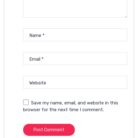
Name
*
Email
*
Website
Save my name, email, and website in this
browser for the next time I comment.