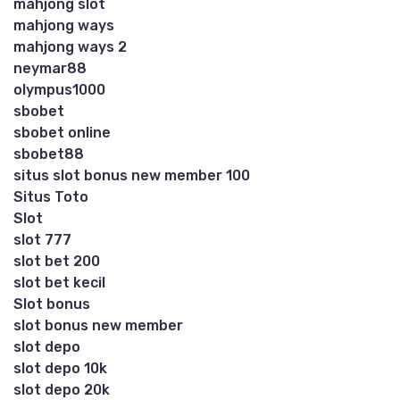
mahjong slot
mahjong ways
mahjong ways 2
neymar88
olympus1000
sbobet
sbobet online
sbobet88
situs slot bonus new member 100
Situs Toto
Slot
slot 777
slot bet 200
slot bet kecil
Slot bonus
slot bonus new member
slot depo
slot depo 10k
slot depo 20k