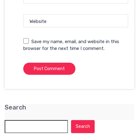
Website
Save my name, email, and website in this
browser for the next time I comment.
Search
Search