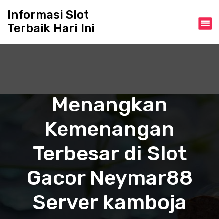
S
Informasi Slot
k
Terbaik Hari Ini
i
p
t
o
c
o
n
Menangkan
t
e
Kemenangan
n
t
Terbesar di Slot
Gacor Neymar88
Server kamboja