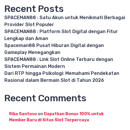
Recent Posts
SPACEMAN88 : Satu Akun untuk Menikmati Berbagai
Provider Slot Populer
SPACEMAN88 : Platform Slot Digital dengan Fitur
Lengkap dan Aman
Spaceman88 Pusat Hiburan Digital dengan
Gameplay Menegangkan
SPACEMAN88 : Link Slot Online Terbaru dengan
Sistem Permainan Modern
Dari RTP hingga Psikologi: Memahami Pendekatan
Rasional dalam Bermain Slot di Tahun 2026
Recent Comments
Riko Santoso
on
Dapatkan Bonus 100% untuk
Member Baru di Situs Slot Terpercaya