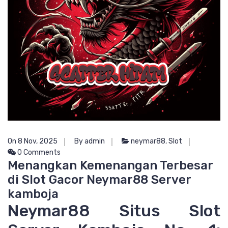
On 8 Nov, 2025
By admin
neymar88
,
Slot
0 Comments
Menangkan Kemenangan Terbesar
di Slot Gacor Neymar88 Server
kamboja
Neymar88 Situs Slot