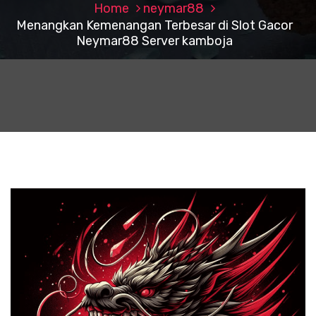
Home
neymar88
Menangkan Kemenangan Terbesar di Slot Gacor
Neymar88 Server kamboja