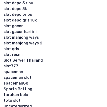
slot depo 5 ribu
slot depo 5k
slot depo 5ribu
slot depo qris 10k
slot gacor
slot gacor hari ini
slot mahjong ways
slot mahjong ways 2
slot qris
slot resmi
Slot Server Thailand
slot777
spaceman
spaceman slot
spaceman88
Sports Betting
taruhan bola
toto slot
Uncategorized