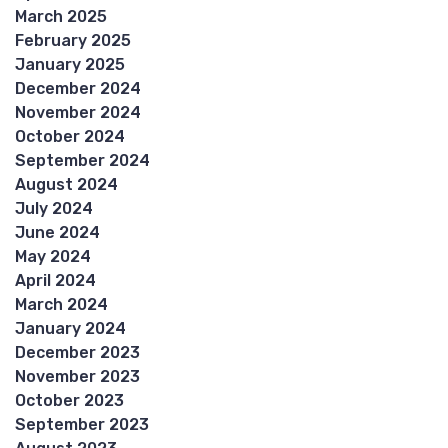
March 2025
February 2025
January 2025
December 2024
November 2024
October 2024
September 2024
August 2024
July 2024
June 2024
May 2024
April 2024
March 2024
January 2024
December 2023
November 2023
October 2023
September 2023