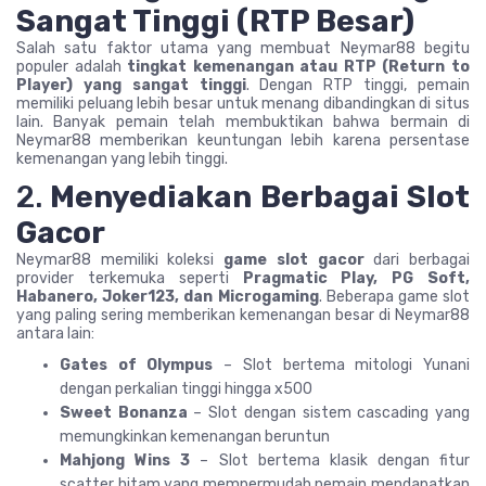
Sangat Tinggi (RTP Besar)
Salah satu faktor utama yang membuat Neymar88 begitu
populer adalah
tingkat kemenangan atau RTP (Return to
Player) yang sangat tinggi
. Dengan RTP tinggi, pemain
memiliki peluang lebih besar untuk menang dibandingkan di situs
lain. Banyak pemain telah membuktikan bahwa bermain di
Neymar88 memberikan keuntungan lebih karena persentase
kemenangan yang lebih tinggi.
2.
Menyediakan Berbagai Slot
Gacor
Neymar88 memiliki koleksi
game slot gacor
dari berbagai
provider terkemuka seperti
Pragmatic Play, PG Soft,
Habanero, Joker123, dan Microgaming
. Beberapa game slot
yang paling sering memberikan kemenangan besar di Neymar88
antara lain:
Gates of Olympus
– Slot bertema mitologi Yunani
dengan perkalian tinggi hingga x500
Sweet Bonanza
– Slot dengan sistem cascading yang
memungkinkan kemenangan beruntun
Mahjong Wins 3
– Slot bertema klasik dengan fitur
scatter hitam yang mempermudah pemain mendapatkan