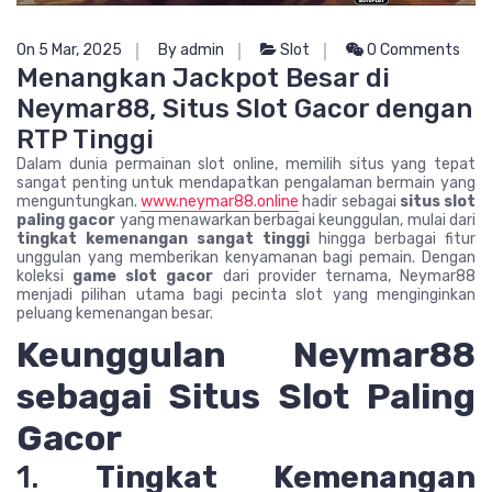
On 5 Mar, 2025
By admin
Slot
0 Comments
Menangkan Jackpot Besar di
Neymar88, Situs Slot Gacor dengan
RTP Tinggi
Dalam dunia permainan slot online, memilih situs yang tepat
sangat penting untuk mendapatkan pengalaman bermain yang
menguntungkan.
www.neymar88.online
hadir sebagai
situs slot
paling gacor
yang menawarkan berbagai keunggulan, mulai dari
tingkat kemenangan sangat tinggi
hingga berbagai fitur
unggulan yang memberikan kenyamanan bagi pemain. Dengan
koleksi
game slot gacor
dari provider ternama, Neymar88
menjadi pilihan utama bagi pecinta slot yang menginginkan
peluang kemenangan besar.
Keunggulan Neymar88
sebagai Situs Slot Paling
Gacor
1.
Tingkat Kemenangan