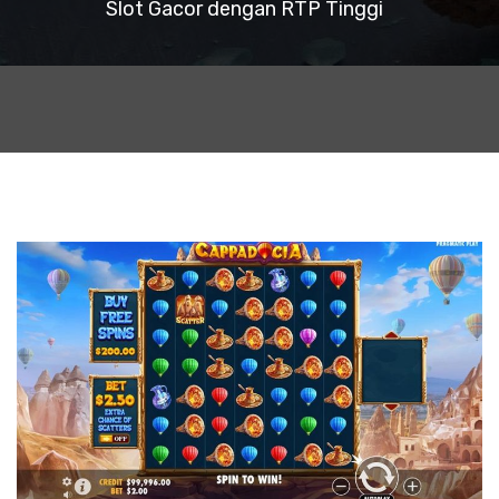
Slot Gacor dengan RTP Tinggi