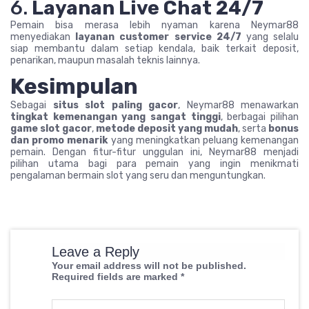
6.
Layanan Live Chat 24/7
Pemain bisa merasa lebih nyaman karena Neymar88
menyediakan
layanan customer service 24/7
yang selalu
siap membantu dalam setiap kendala, baik terkait deposit,
penarikan, maupun masalah teknis lainnya.
Kesimpulan
Sebagai
situs slot paling gacor
, Neymar88 menawarkan
tingkat kemenangan yang sangat tinggi
, berbagai pilihan
game slot gacor
,
metode deposit yang mudah
, serta
bonus
dan promo menarik
yang meningkatkan peluang kemenangan
pemain. Dengan fitur-fitur unggulan ini, Neymar88 menjadi
pilihan utama bagi para pemain yang ingin menikmati
pengalaman bermain slot yang seru dan menguntungkan.
Leave a Reply
Your email address will not be published.
Required fields are marked
*