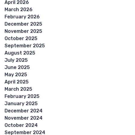
April 2026
March 2026
February 2026
December 2025
November 2025
October 2025
September 2025
August 2025
July 2025
June 2025
May 2025
April 2025
March 2025
February 2025
January 2025
December 2024
November 2024
October 2024
September 2024