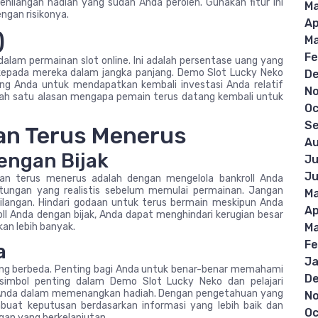
ehilangan hadiah yang sudah Anda peroleh. Gunakan fitur ini
Ma
ngan risikonya.
Ap
)
Ma
Fe
dalam permainan slot online. Ini adalah persentase uang yang
 kepada mereka dalam jangka panjang. Demo Slot Lucky Neko
D
ang Anda untuk mendapatkan kembali investasi Anda relatif
N
lah satu alasan mengapa pemain terus datang kembali untuk
Oc
S
an Terus Menerus
Au
dengan Bijak
Ju
Ju
n terus menerus adalah dengan mengelola bankroll Anda
ntungan yang realistis sebelum memulai permainan. Jangan
Ma
ilangan. Hindari godaan untuk terus bermain meskipun Anda
Ap
l Anda dengan bijak, Anda dapat menghindari kerugian besar
n lebih banyak.
Ma
Fe
a
Ja
yang berbeda. Penting bagi Anda untuk benar-benar memahami
D
simbol penting dalam Demo Slot Lucky Neko dan pelajari
Anda dalam memenangkan hadiah. Dengan pengetahuan yang
N
at keputusan berdasarkan informasi yang lebih baik dan
Oc
an yang berkelanjutan.