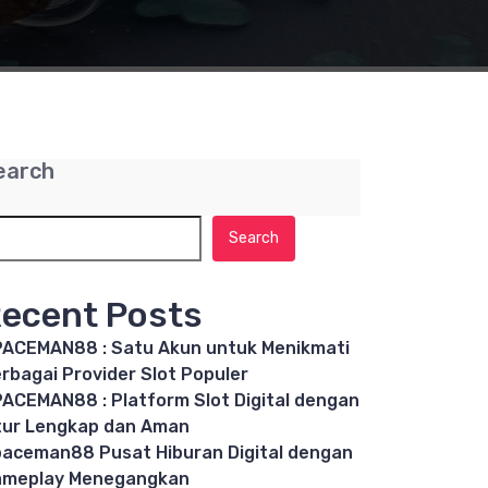
earch
Search
ecent Posts
ACEMAN88 : Satu Akun untuk Menikmati
rbagai Provider Slot Populer
ACEMAN88 : Platform Slot Digital dengan
tur Lengkap dan Aman
aceman88 Pusat Hiburan Digital dengan
ameplay Menegangkan