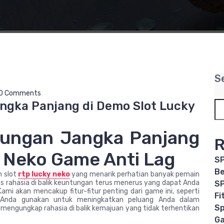
S
0 Comments
gka Panjang di Demo Slot Lucky
ungan Jangka Panjang
R
y Neko Game Anti Lag
SP
Be
n slot
rtp lucky neko
yang menarik perhatian banyak pemain
has rahasia di balik keuntungan terus menerus yang dapat Anda
SP
mi akan mencakup fitur-fitur penting dari game ini, seperti
Fi
 Anda gunakan untuk meningkatkan peluang Anda dalam
Sp
mengungkap rahasia di balik kemajuan yang tidak terhentikan
G