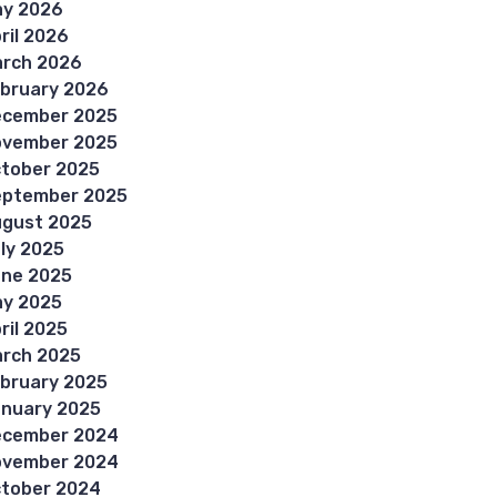
y 2026
ril 2026
rch 2026
bruary 2026
ecember 2025
ovember 2025
tober 2025
eptember 2025
gust 2025
ly 2025
ne 2025
y 2025
ril 2025
rch 2025
bruary 2025
nuary 2025
ecember 2024
ovember 2024
tober 2024