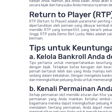
hadiah Anda. Namun, jika Anda kalah, Anda akan k
secara bijak dan hanya jika Anda merasa nyaman de
Return to Player (RTP
RTP (Return to Player) adalah parameter penting 
dipertaruhkan oleh pemain yang dibayar kembali
memiliki RTP yang kompetitif, yang berarti pelu
tinggi. RTP pada Demo Slot Lucky Neko adalah sa
bermain.
Tips untuk Keuntung
a. Kelola Bankroll Anda 
Tips pertama untuk mempertahankan keuntunga
dengan bijak. Tetapkan batas kerugian dan keu
pernah bertaruh lebih dari yang Anda mampu keh
sedang dalam kekalahan. Dengan mengelola bankrol
dan meningkatkan peluang Anda untuk memenangka
b. Kenali Permainan And
Setiap permainan slot memiliki aturan dan fitur 
permainan yang Anda mainkan. Ketahui simbol-
bagaimana mereka dapat meningkatkan peluang 
mendalam tentang permainan, Anda dapat membu
meningkatkan peluang Anda untuk meraih keuntung