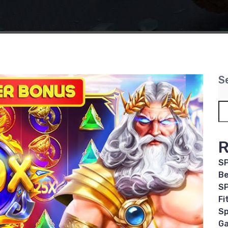
S
R
SP
Be
SP
Fi
Sp
G