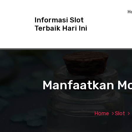
S
k
H
i
Informasi Slot
p
Terbaik Hari Ini
t
o
c
o
n
t
e
n
Manfaatkan Mo
t
Home
Slot