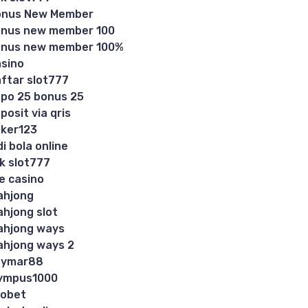
onus New Member
nus new member 100
nus new member 100%
sino
ftar slot777
po 25 bonus 25
posit via qris
ker123
di bola online
nk slot777
ve casino
ahjong
hjong slot
hjong ways
hjong ways 2
eymar88
ympus1000
obet