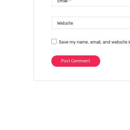
Email
*
Website
Save my name, email, and website i