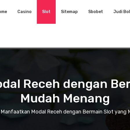
ome
Casino
Slot
Sitemap
Sbobet
Judi Bo
dal Receh dengan Ber
Mudah Menang
Manfaatkan Modal Receh dengan Bermain Slot yang