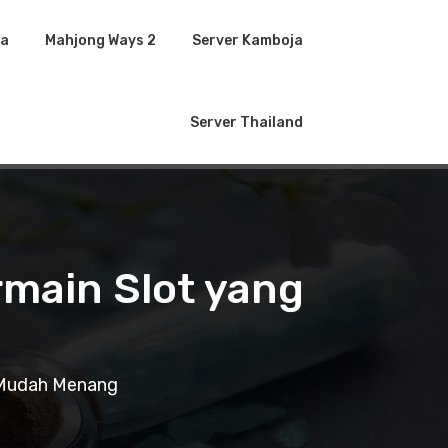
la
Mahjong Ways 2
Server Kamboja
Server Thailand
main Slot yang
 Mudah Menang