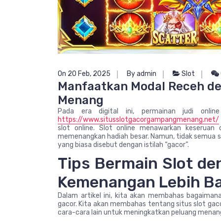
On 20 Feb, 2025
By admin
Slot
Manfaatkan Modal Receh de
Menang
Pada era digital ini, permainan judi onlin
https://www.situsslotgacorgampangmenang.net/
slot online. Slot online menawarkan keserua
memenangkan hadiah besar. Namun, tidak semua sit
yang biasa disebut dengan istilah “gacor”.
Tips Bermain Slot d
Kemenangan Lebih B
Dalam artikel ini, kita akan membahas bagaimana
gacor. Kita akan membahas tentang situs slot gacor
cara-cara lain untuk meningkatkan peluang menang