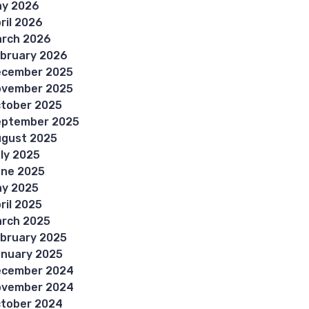
y 2026
ril 2026
rch 2026
bruary 2026
ecember 2025
ovember 2025
tober 2025
eptember 2025
gust 2025
ly 2025
ne 2025
y 2025
ril 2025
rch 2025
bruary 2025
nuary 2025
ecember 2024
ovember 2024
tober 2024