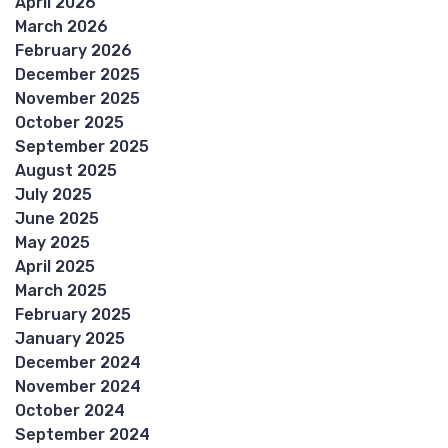
April 2026
March 2026
February 2026
December 2025
November 2025
October 2025
September 2025
August 2025
July 2025
June 2025
May 2025
April 2025
March 2025
February 2025
January 2025
December 2024
November 2024
October 2024
September 2024