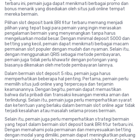
terbaru ini, pemain juga dapat menikmati berbagai promo dan
bonus menarik yang disediakan oleh situs judi online tempat
mereka bermain.
Pilihan slot deposit bank BRI fitur terbaru memang menjadi
pilihan yang tepat bagi para pemain yang ingin merasakan
pengalaman bermain yang menyenangkan tanpa harus
mengeluarkan modal besar. Dengan minimal deposit 5000 dan
betting yang kecil, pemain dapat menikmati berbagai macam
permainan slot populer dengan mudah dan nyaman. Selain itu,
dengan menggunakan QRIS sebagai metode pembayaran,
pemain juga tidak perlu khawatir dengan potongan yang
biasanya dikenakan oleh metode pembayaran lainnya.
Dalam bermain slot deposit 5 ribu, pemain juga harus
memperhatikan beberapa hal penting. Pertama, pemain perlu
memilih situs judi online yang terpercaya dan terjamin
keamanannya. Dengan begitu, pemain dapat memastikan
bahwa data pribadi dan transaksi keuangan mereka aman dan
terlindungi. Selain itu, pemain juga perlu memperhatikan syarat
dan ketentuan yang berlaku dalam bermain slot online agar tidak
terjadi kesalahan atau masalah selama proses bermain.
Selain itu, pemain juga perlu memperhatikan strategi bermain
yang tepat dalam bermain slot deposit bank BRI fitur terbaru ini.
Dengan memahami pola permainan dan menyesuaikan betting
dengan modal yang dimiliki, pemain dapat meningkatkan peluang