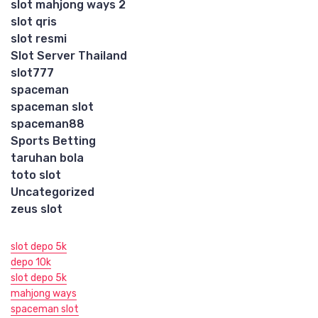
slot mahjong ways 2
slot qris
slot resmi
Slot Server Thailand
slot777
spaceman
spaceman slot
spaceman88
Sports Betting
taruhan bola
toto slot
Uncategorized
zeus slot
slot depo 5k
depo 10k
slot depo 5k
mahjong ways
spaceman slot