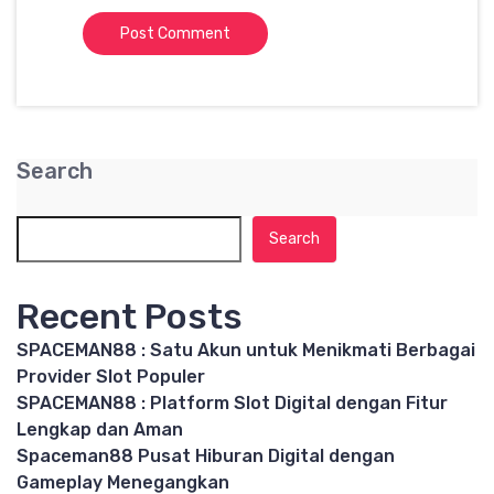
Search
Search
Recent Posts
SPACEMAN88 : Satu Akun untuk Menikmati Berbagai
Provider Slot Populer
SPACEMAN88 : Platform Slot Digital dengan Fitur
Lengkap dan Aman
Spaceman88 Pusat Hiburan Digital dengan
Gameplay Menegangkan