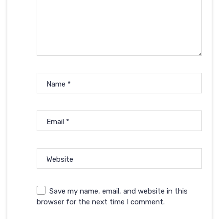
Name
*
Email
*
Website
Save my name, email, and website in this
browser for the next time I comment.