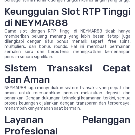
berbagai tema menarik dengan tingkat kemenangan yang tinggi.
Keunggulan Slot RTP Tinggi
di NEYMAR88
Game slot dengan RTP tinggi di NEYMAR88 tidak hanya
memberikan peluang menang yang lebih besar, tetapi juga
dilengkapi dengan fitur bonus menarik seperti free spins,
multipliers, dan bonus rounds. Hal ini membuat permainan
semakin seru dan berpotensi meningkatkan kemenangan
pemain secara signifikan.
Sistem Transaksi Cepat
dan Aman
NEYMAR88 juga menyediakan sistem transaksi yang cepat dan
aman untuk memudahkan pemain melakukan deposit dan
penarikan. Dengan dukungan teknologi keamanan terkini, semua
proses keuangan dijalankan dengan transparan dan terpercaya,
menambah kenyamanan saat bermain.
Layanan Pelanggan
Profesional