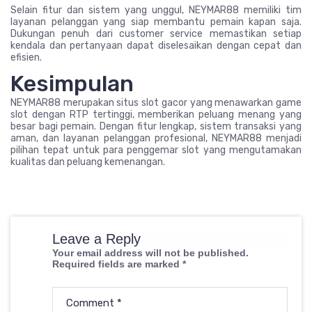
Selain fitur dan sistem yang unggul, NEYMAR88 memiliki tim
layanan pelanggan yang siap membantu pemain kapan saja.
Dukungan penuh dari customer service memastikan setiap
kendala dan pertanyaan dapat diselesaikan dengan cepat dan
efisien.
Kesimpulan
NEYMAR88 merupakan situs slot gacor yang menawarkan game
slot dengan RTP tertinggi, memberikan peluang menang yang
besar bagi pemain. Dengan fitur lengkap, sistem transaksi yang
aman, dan layanan pelanggan profesional, NEYMAR88 menjadi
pilihan tepat untuk para penggemar slot yang mengutamakan
kualitas dan peluang kemenangan.
Leave a Reply
Your email address will not be published.
Required fields are marked
*
Comment
*