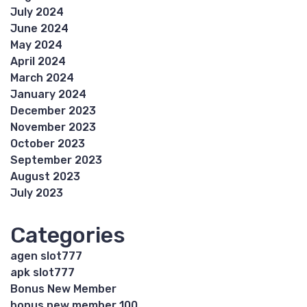
July 2024
June 2024
May 2024
April 2024
March 2024
January 2024
December 2023
November 2023
October 2023
September 2023
August 2023
July 2023
Categories
agen slot777
apk slot777
Bonus New Member
bonus new member 100