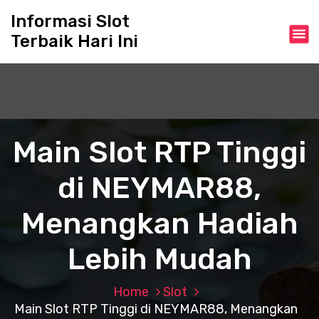
S
Informasi Slot
k
Terbaik Hari Ini
i
p
t
o
c
o
n
Main Slot RTP Tinggi
t
e
di NEYMAR88,
n
t
Menangkan Hadiah
Lebih Mudah
Home
Slot
Main Slot RTP Tinggi di NEYMAR88, Menangkan