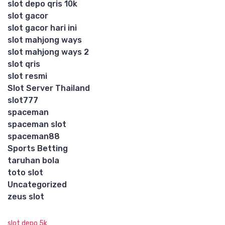
slot depo qris 10k
slot gacor
slot gacor hari ini
slot mahjong ways
slot mahjong ways 2
slot qris
slot resmi
Slot Server Thailand
slot777
spaceman
spaceman slot
spaceman88
Sports Betting
taruhan bola
toto slot
Uncategorized
zeus slot
slot depo 5k