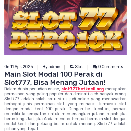
On 11 Apr, 2025
By admin
Slot
0 Comments
Main Slot Modal 100 Perak di
Slot777, Bisa Menang Jutaan!
Dalam dunia perjudian online,
slot777betkecil.org
merupakan
permainan yang paling populer dan diminati oleh banyak orang.
Slot777 adalah salah satu situs judi online yang menawarkan
berbagai jenis permainan slot yang menarik, termasuk slot
dengan modal kecil 100 perak. Dengan bet kecil ini, pemain
memiliki kesempatan untuk memenangkan jutaan rupiah jika
beruntung. Jadi, jika Anda mencari tempat bermain slot dengan
modal kecil dan peluang besar untuk menang, Slot777 adalah
pilihan yang tepat.