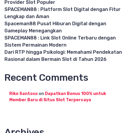
Provider Slot Populer
SPACEMAN88 : Platform Slot Digital dengan Fitur
Lengkap dan Aman
Spaceman88 Pusat Hiburan Digital dengan
Gameplay Menegangkan
SPACEMAN88 : Link Slot Online Terbaru dengan
Sistem Permainan Modern
Dari RTP hingga Psikologi: Memahami Pendekatan
Rasional dalam Bermain Slot di Tahun 2026
Recent Comments
Riko Santoso
on
Dapatkan Bonus 100% untuk
Member Baru di Situs Slot Terpercaya
Archives