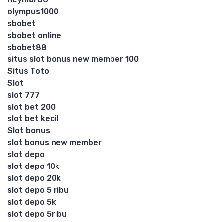
olympus1000
sbobet
sbobet online
sbobet88
situs slot bonus new member 100
Situs Toto
Slot
slot 777
slot bet 200
slot bet kecil
Slot bonus
slot bonus new member
slot depo
slot depo 10k
slot depo 20k
slot depo 5 ribu
slot depo 5k
slot depo 5ribu