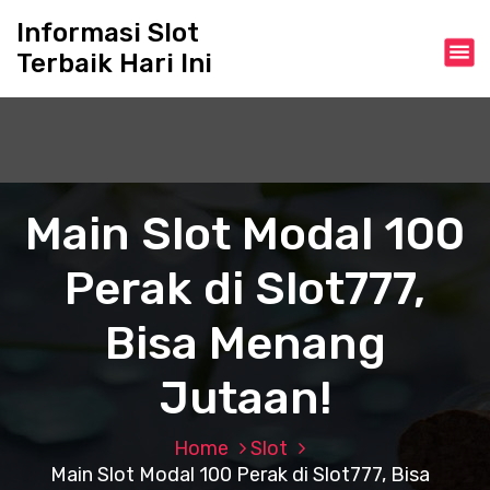
S
Informasi Slot
k
Terbaik Hari Ini
i
p
t
o
c
o
n
Main Slot Modal 100
t
e
Perak di Slot777,
n
t
Bisa Menang
Jutaan!
Home
Slot
Main Slot Modal 100 Perak di Slot777, Bisa