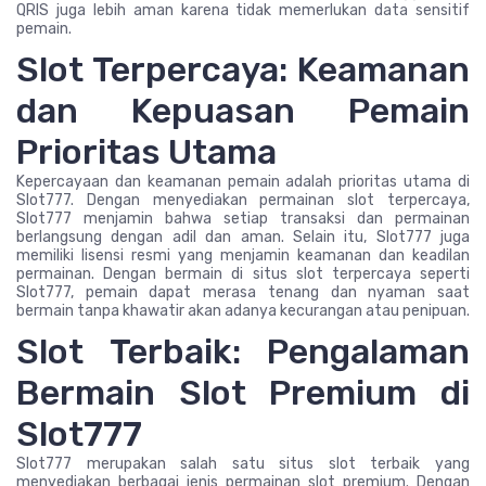
QRIS juga lebih aman karena tidak memerlukan data sensitif
pemain.
Slot Terpercaya: Keamanan
dan Kepuasan Pemain
Prioritas Utama
Kepercayaan dan keamanan pemain adalah prioritas utama di
Slot777. Dengan menyediakan permainan slot terpercaya,
Slot777 menjamin bahwa setiap transaksi dan permainan
berlangsung dengan adil dan aman. Selain itu, Slot777 juga
memiliki lisensi resmi yang menjamin keamanan dan keadilan
permainan. Dengan bermain di situs slot terpercaya seperti
Slot777, pemain dapat merasa tenang dan nyaman saat
bermain tanpa khawatir akan adanya kecurangan atau penipuan.
Slot Terbaik: Pengalaman
Bermain Slot Premium di
Slot777
Slot777 merupakan salah satu situs slot terbaik yang
menyediakan berbagai jenis permainan slot premium. Dengan