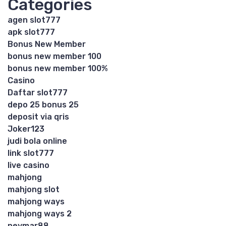
Categories
agen slot777
apk slot777
Bonus New Member
bonus new member 100
bonus new member 100%
Casino
Daftar slot777
depo 25 bonus 25
deposit via qris
Joker123
judi bola online
link slot777
live casino
mahjong
mahjong slot
mahjong ways
mahjong ways 2
neymar88