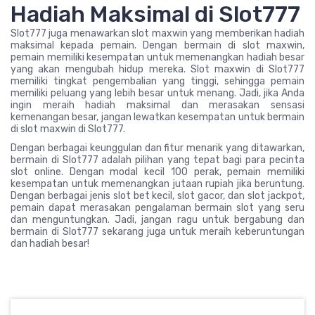
Hadiah Maksimal di Slot777
Slot777 juga menawarkan slot maxwin yang memberikan hadiah
maksimal kepada pemain. Dengan bermain di slot maxwin,
pemain memiliki kesempatan untuk memenangkan hadiah besar
yang akan mengubah hidup mereka. Slot maxwin di Slot777
memiliki tingkat pengembalian yang tinggi, sehingga pemain
memiliki peluang yang lebih besar untuk menang. Jadi, jika Anda
ingin meraih hadiah maksimal dan merasakan sensasi
kemenangan besar, jangan lewatkan kesempatan untuk bermain
di slot maxwin di Slot777.
Dengan berbagai keunggulan dan fitur menarik yang ditawarkan,
bermain di Slot777 adalah pilihan yang tepat bagi para pecinta
slot online. Dengan modal kecil 100 perak, pemain memiliki
kesempatan untuk memenangkan jutaan rupiah jika beruntung.
Dengan berbagai jenis slot bet kecil, slot gacor, dan slot jackpot,
pemain dapat merasakan pengalaman bermain slot yang seru
dan menguntungkan. Jadi, jangan ragu untuk bergabung dan
bermain di Slot777 sekarang juga untuk meraih keberuntungan
dan hadiah besar!