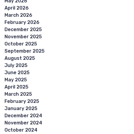
May 2026
April 2026
March 2026
February 2026
December 2025
November 2025
October 2025
September 2025
August 2025
July 2025
June 2025
May 2025
April 2025
March 2025
February 2025
January 2025
December 2024
November 2024
October 2024