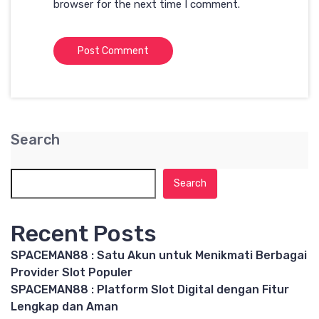
browser for the next time I comment.
Search
Search
Recent Posts
SPACEMAN88 : Satu Akun untuk Menikmati Berbagai
Provider Slot Populer
SPACEMAN88 : Platform Slot Digital dengan Fitur
Lengkap dan Aman