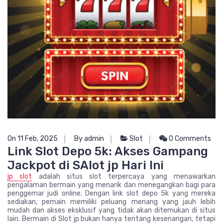
On 11 Feb, 2025
By admin
Slot
0 Comments
Link Slot Depo 5k: Akses Gampang
Jackpot di SAlot jp Hari Ini
jp slot
adalah situs slot terpercaya yang menawarkan
pengalaman bermain yang menarik dan menegangkan bagi para
penggemar judi online. Dengan link slot depo 5k yang mereka
sediakan, pemain memiliki peluang menang yang jauh lebih
mudah dan akses eksklusif yang tidak akan ditemukan di situs
lain. Bermain di Slot jp bukan hanya tentang kesenangan, tetapi