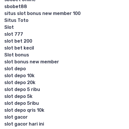
sbobet88
situs slot bonus new member 100
Situs Toto
Slot
slot 777
slot bet 200
slot bet kecil
Slot bonus
slot bonus new member
slot depo
slot depo 10k
slot depo 20k
slot depo 5 ribu
slot depo 5k
slot depo 5ribu
slot depo qris 10k
slot gacor
slot gacor hari ini