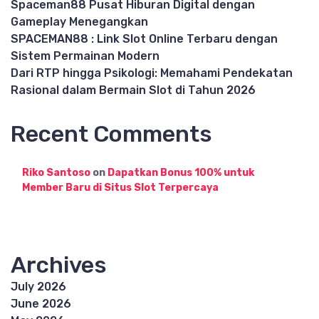
Spaceman88 Pusat Hiburan Digital dengan
Gameplay Menegangkan
SPACEMAN88 : Link Slot Online Terbaru dengan
Sistem Permainan Modern
Dari RTP hingga Psikologi: Memahami Pendekatan
Rasional dalam Bermain Slot di Tahun 2026
Recent Comments
Riko Santoso
on
Dapatkan Bonus 100% untuk
Member Baru di Situs Slot Terpercaya
Archives
July 2026
June 2026