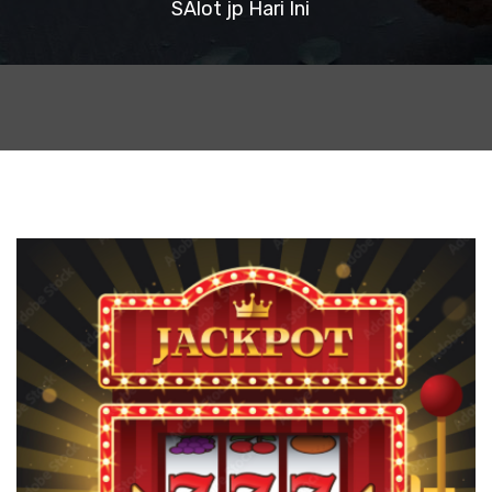
SAlot jp Hari Ini