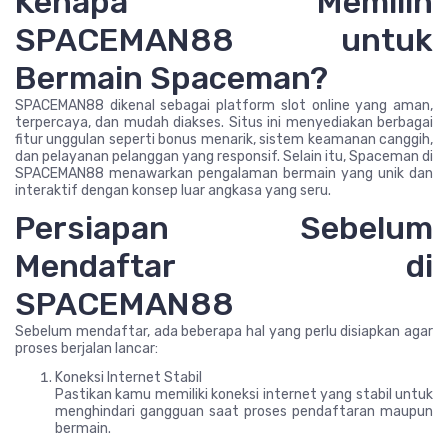
Kenapa Memilih
SPACEMAN88 untuk
Bermain Spaceman?
SPACEMAN88 dikenal sebagai platform slot online yang aman,
terpercaya, dan mudah diakses. Situs ini menyediakan berbagai
fitur unggulan seperti bonus menarik, sistem keamanan canggih,
dan pelayanan pelanggan yang responsif. Selain itu, Spaceman di
SPACEMAN88 menawarkan pengalaman bermain yang unik dan
interaktif dengan konsep luar angkasa yang seru.
Persiapan Sebelum
Mendaftar di
SPACEMAN88
Sebelum mendaftar, ada beberapa hal yang perlu disiapkan agar
proses berjalan lancar:
Koneksi Internet Stabil
Pastikan kamu memiliki koneksi internet yang stabil untuk
menghindari gangguan saat proses pendaftaran maupun
bermain.