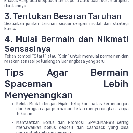
khusus yang ada di Spaceman, seperti auto cash out, multiplier,
dan lainnya.
3. Tentukan Besaran Taruhan
Sesuaikan jumlah taruhan sesuai dengan modal dan strategi
kamu.
4. Mulai Bermain dan Nikmati
Sensasinya
Tekan tombol “Start” atau “Spin” untuk memulai permainan dan
rasakan sensasi petualangan luar angkasa yang seru.
Tips Agar Bermain
Spaceman Lebih
Menyenangkan
Kelola Modal dengan Bijak: Tetapkan batas kemenangan
dan kerugian agar permainan tetap menyenangkan tanpa
tekanan.
Manfaatkan Bonus dan Promosi: SPACEMAN88 sering
menawarkan bonus deposit dan cashback yang bisa
menambah peluang menang.