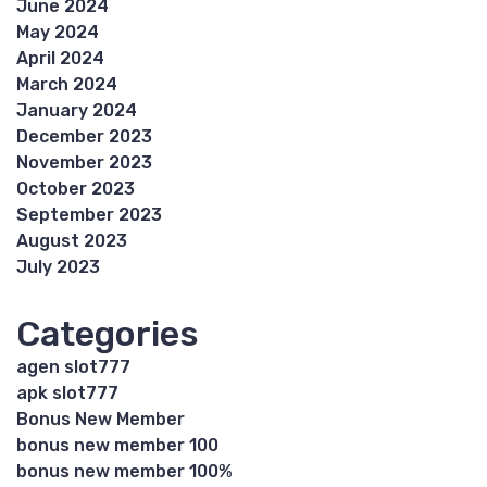
June 2024
May 2024
April 2024
March 2024
January 2024
December 2023
November 2023
October 2023
September 2023
August 2023
July 2023
Categories
agen slot777
apk slot777
Bonus New Member
bonus new member 100
bonus new member 100%