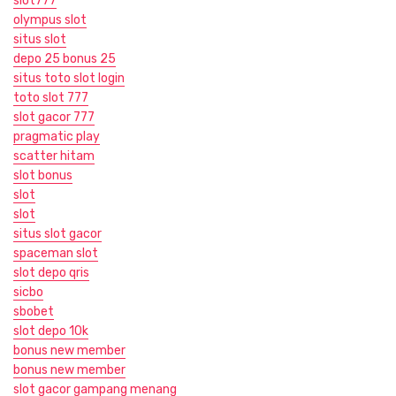
slot777
olympus slot
situs slot
depo 25 bonus 25
situs toto slot login
toto slot 777
slot gacor 777
pragmatic play
scatter hitam
slot bonus
slot
slot
situs slot gacor
spaceman slot
slot depo qris
sicbo
sbobet
slot depo 10k
bonus new member
bonus new member
slot gacor gampang menang