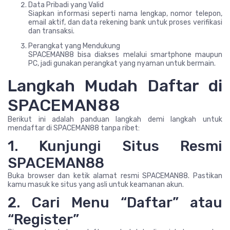
Data Pribadi yang Valid
Siapkan informasi seperti nama lengkap, nomor telepon,
email aktif, dan data rekening bank untuk proses verifikasi
dan transaksi.
Perangkat yang Mendukung
SPACEMAN88 bisa diakses melalui smartphone maupun
PC, jadi gunakan perangkat yang nyaman untuk bermain.
Langkah Mudah Daftar di
SPACEMAN88
Berikut ini adalah panduan langkah demi langkah untuk
mendaftar di SPACEMAN88 tanpa ribet:
1. Kunjungi Situs Resmi
SPACEMAN88
Buka browser dan ketik alamat resmi SPACEMAN88. Pastikan
kamu masuk ke situs yang asli untuk keamanan akun.
2. Cari Menu “Daftar” atau
“Register”