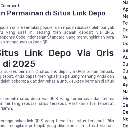
Ma
 Comments
Ap
 Permainan di Situs Link Depo
Ma
Fe
judian online semakin populer dan mudah diakses oleh banyak
D
u yang saat ini sedang tren adalah deposit via QRIS.
N
Response Code Indonesian Standard, yang memungkinkan para
dah menggunakan kode QR.
Oc
Situs Link Depo Via Qris
S
Au
 di 2025
Ju
Ju
a sukses bermain di situs link depo via QRIS pilihan terbaik.
g tepat, Anda dapat meningkatkan peluang menang Anda dan
Ma
adalah beberapa kiat dan rahasia untuk sukses bermain di situs
Ap
Ma
Fe
da memilih situs depo via QRIS yang terpercaya dan aman.
ain tentang reputasi situs tersebut. Pastikan situs tersebut
Ja
rjamin.
D
N
enggunakan link QRIS yang tersedia di situs tersebut. Pilih
Oc
a mengikuti petunjuk yang diberikan oleh situs tersebut.