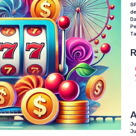
SP
de
Da
Pe
Ta
R
A
Ju
Ju