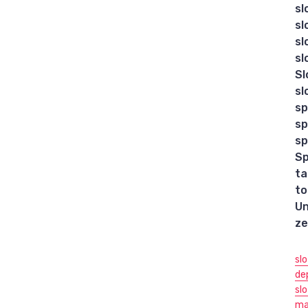
sl
sl
sl
sl
Sl
sl
s
sp
s
Sp
ta
to
Un
ze
sl
de
sl
ma