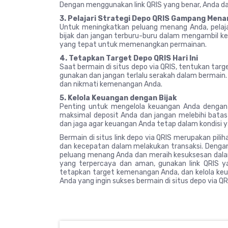
Dengan menggunakan link QRIS yang benar, Anda d
3. Pelajari Strategi Depo QRIS Gampang Mena
Untuk meningkatkan peluang menang Anda, pelaj
bijak dan jangan terburu-buru dalam mengambil ke
yang tepat untuk memenangkan permainan.
4. Tetapkan Target Depo QRIS Hari Ini
Saat bermain di situs depo via QRIS, tentukan ta
gunakan dan jangan terlalu serakah dalam bermain. 
dan nikmati kemenangan Anda.
5. Kelola Keuangan dengan Bijak
Penting untuk mengelola keuangan Anda dengan b
maksimal deposit Anda dan jangan melebihi batas 
dan jaga agar keuangan Anda tetap dalam kondisi y
Bermain di situs link depo via QRIS merupakan pil
dan kecepatan dalam melakukan transaksi. Dengan
peluang menang Anda dan meraih kesuksesan dalam 
yang terpercaya dan aman, gunakan link QRIS ya
tetapkan target kemenangan Anda, dan kelola keua
Anda yang ingin sukses bermain di situs depo via QR