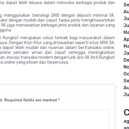
na dapat lebih leluasa dalam mencoba berbagai produk dan
S
Au
ng menggunakan teknologi QRIS dengan deposit minimal 5K.
Ju
saksi dengan mudah dan cepat tanpa perlu mengkhawatirkan
5K juga menawarkan berbagai jenis produk dan layanan yang
Ju
gguna.
Ma
ti Rungkat merupakan solusi terbaik bagi masyarakat dalam
Ap
ya. Dengan fitur-fitur yang ditawarkan seperti situs QRIS 5K,
Ma
na dapat lebih mudah dan nyaman dalam bertransaksi online.
 online semakin aman dan cepat sehingga meningkatkan
Ja
n, inovasi transaksi modern dengan Link Qris 5K Anti Rungkat
D
i online yang efisien dan terpercaya.
N
Oc
S
Au
Ju
d.
Required fields are marked
*
C
ag
ap