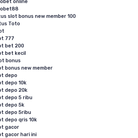
obet online
bobet88
tus slot bonus new member 100
tus Toto
ot
ot 777
ot bet 200
ot bet kecil
ot bonus
ot bonus new member
ot depo
ot depo 10k
ot depo 20k
ot depo 5 ribu
ot depo 5k
ot depo 5ribu
ot depo qris 10k
ot gacor
ot gacor hari ini