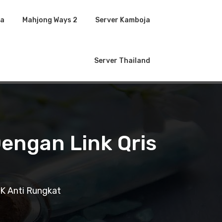
la
Mahjong Ways 2
Server Kamboja
Server Thailand
engan Link Qris
5K Anti Rungkat