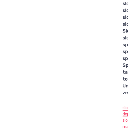
sl
sl
sl
sl
Sl
sl
s
sp
s
Sp
ta
to
Un
ze
sl
de
sl
ma