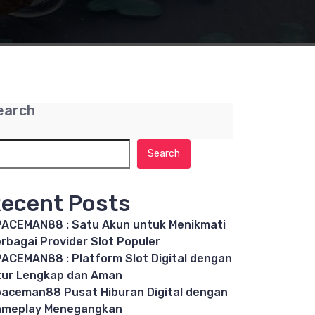
earch
Search
ecent Posts
ACEMAN88 : Satu Akun untuk Menikmati
rbagai Provider Slot Populer
ACEMAN88 : Platform Slot Digital dengan
tur Lengkap dan Aman
aceman88 Pusat Hiburan Digital dengan
ameplay Menegangkan