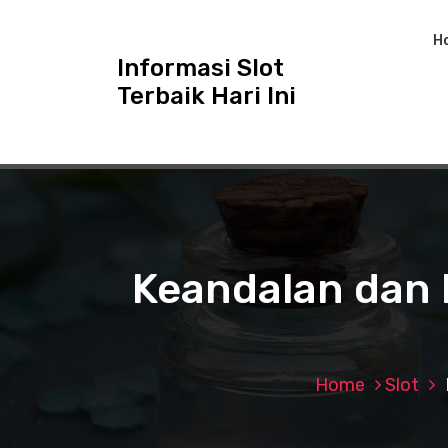
S
k
H
i
Informasi Slot
p
Terbaik Hari Ini
t
o
c
o
n
t
e
n
Keandalan dan 
t
Home
Slot