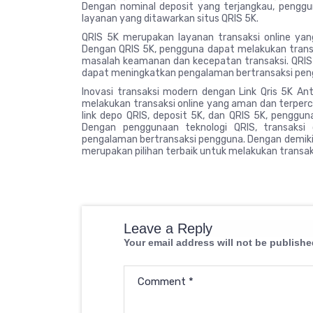
Dengan nominal deposit yang terjangkau, penggu
layanan yang ditawarkan situs QRIS 5K.
QRIS 5K merupakan layanan transaksi online ya
Dengan QRIS 5K, pengguna dapat melakukan tran
masalah keamanan dan kecepatan transaksi. QRIS 
dapat meningkatkan pengalaman bertransaksi pen
Inovasi transaksi modern dengan Link Qris 5K An
melakukan transaksi online yang aman dan terperca
link depo QRIS, deposit 5K, dan QRIS 5K, penggu
Dengan penggunaan teknologi QRIS, transaksi
pengalaman bertransaksi pengguna. Dengan demikia
merupakan pilihan terbaik untuk melakukan transaks
Leave a Reply
Your email address will not be publishe
Comment
*