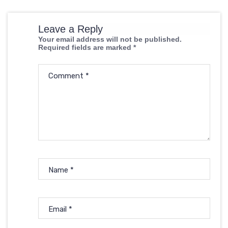
Leave a Reply
Your email address will not be published.
Required fields are marked
*
Comment
*
Name
*
Email
*