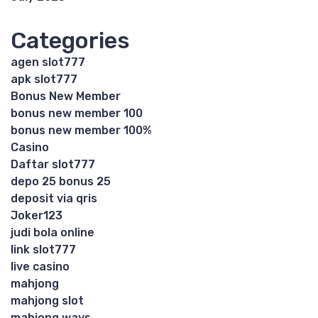
Categories
agen slot777
apk slot777
Bonus New Member
bonus new member 100
bonus new member 100%
Casino
Daftar slot777
depo 25 bonus 25
deposit via qris
Joker123
judi bola online
link slot777
live casino
mahjong
mahjong slot
mahjong ways