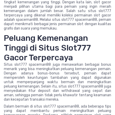
tingkat kemenangan yang tinggi. Dengan kata lain, slot gacor
menjadi pilihan utama bagi para pemain yang ingin meraih
kemenangan dalam jumlah besar. Salah satu situs slot777
terpercaya yang dikenal memiliki koleksi permainan slot gacor
adalah spaceman88. Melalui situs slot777 spaceman88, pemain
dapat menikmati berbagai jenis permainan slot dengan kualitas
grafis dan suara yang memukau.
Peluang Kemenangan
Tinggi di Situs Slot777
Gacor Terpercaya
Situs slot777 spaceman88 juga menawarkan berbagai bonus
menarik yang bisa meningkatkan peluang kemenangan pemain.
Dengan adanya bonus-bonus tersebut, pemain dapat
memperoleh keuntungan tambahan yang dapat digunakan
untuk memperpanjang waktu bermain dan meningkatkan
peluang kemenangan. Selain itu, situs slot777 spaceman88 juga
menyediakan fitur deposit dan withdrawal yang cepat dan
aman, sehingga pemain tidak perlu khawatir tentang keamanan
dan kecepatan transaksi mereka.
Dalam bermain di situs slot777 spaceman88, ada beberapa tips
yang dapat membantu pemain meningkatkan peluang