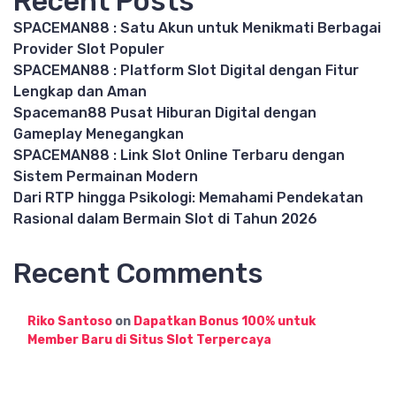
Recent Posts
SPACEMAN88 : Satu Akun untuk Menikmati Berbagai
Provider Slot Populer
SPACEMAN88 : Platform Slot Digital dengan Fitur
Lengkap dan Aman
Spaceman88 Pusat Hiburan Digital dengan
Gameplay Menegangkan
SPACEMAN88 : Link Slot Online Terbaru dengan
Sistem Permainan Modern
Dari RTP hingga Psikologi: Memahami Pendekatan
Rasional dalam Bermain Slot di Tahun 2026
Recent Comments
Riko Santoso
on
Dapatkan Bonus 100% untuk
Member Baru di Situs Slot Terpercaya