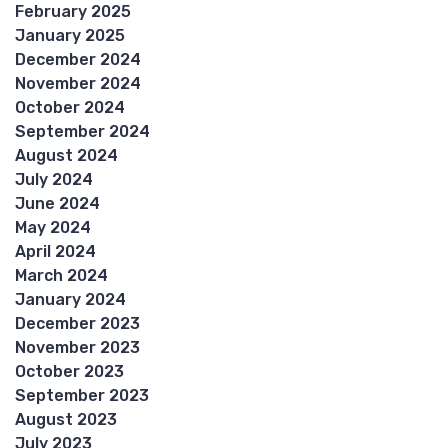
February 2025
January 2025
December 2024
November 2024
October 2024
September 2024
August 2024
July 2024
June 2024
May 2024
April 2024
March 2024
January 2024
December 2023
November 2023
October 2023
September 2023
August 2023
July 2023