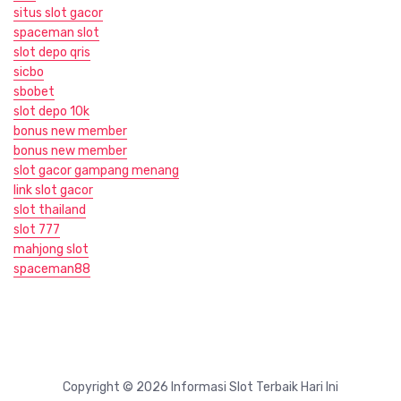
situs slot gacor
spaceman slot
slot depo qris
sicbo
sbobet
slot depo 10k
bonus new member
bonus new member
slot gacor gampang menang
link slot gacor
slot thailand
slot 777
mahjong slot
spaceman88
Copyright © 2026 Informasi Slot Terbaik Hari Ini