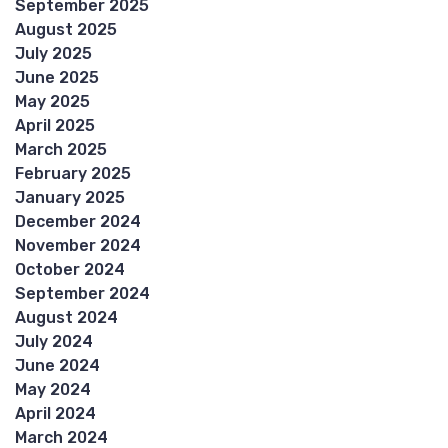
September 2025
August 2025
July 2025
June 2025
May 2025
April 2025
March 2025
February 2025
January 2025
December 2024
November 2024
October 2024
September 2024
August 2024
July 2024
June 2024
May 2024
April 2024
March 2024