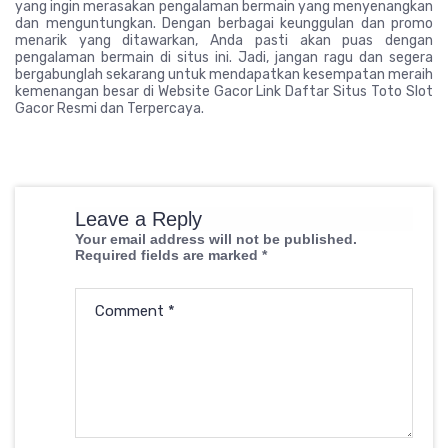
yang ingin merasakan pengalaman bermain yang menyenangkan
dan menguntungkan. Dengan berbagai keunggulan dan promo
menarik yang ditawarkan, Anda pasti akan puas dengan
pengalaman bermain di situs ini. Jadi, jangan ragu dan segera
bergabunglah sekarang untuk mendapatkan kesempatan meraih
kemenangan besar di Website Gacor Link Daftar Situs Toto Slot
Gacor Resmi dan Terpercaya.
Leave a Reply
Your email address will not be published.
Required fields are marked
*
Comment
*