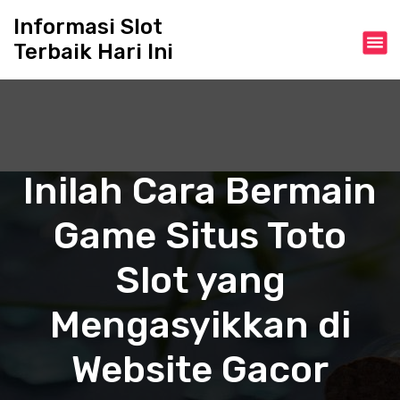
S
Informasi Slot
k
Terbaik Hari Ini
i
p
t
o
c
o
n
Inilah Cara Bermain
t
e
Game Situs Toto
n
t
Slot yang
Mengasyikkan di
Website Gacor