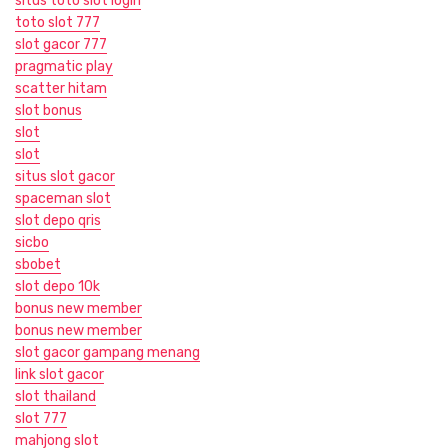
situs toto slot login
toto slot 777
slot gacor 777
pragmatic play
scatter hitam
slot bonus
slot
slot
situs slot gacor
spaceman slot
slot depo qris
sicbo
sbobet
slot depo 10k
bonus new member
bonus new member
slot gacor gampang menang
link slot gacor
slot thailand
slot 777
mahjong slot