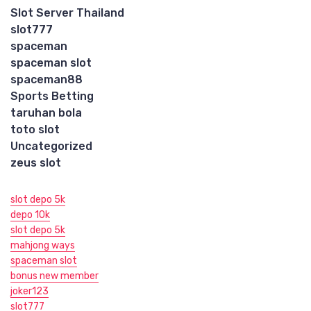
Slot Server Thailand
slot777
spaceman
spaceman slot
spaceman88
Sports Betting
taruhan bola
toto slot
Uncategorized
zeus slot
slot depo 5k
depo 10k
slot depo 5k
mahjong ways
spaceman slot
bonus new member
joker123
slot777