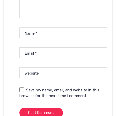
Name
*
Email
*
Website
Save my name, email, and website in this
browser for the next time I comment.