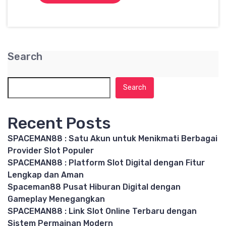
Search
Search
Recent Posts
SPACEMAN88 : Satu Akun untuk Menikmati Berbagai
Provider Slot Populer
SPACEMAN88 : Platform Slot Digital dengan Fitur
Lengkap dan Aman
Spaceman88 Pusat Hiburan Digital dengan
Gameplay Menegangkan
SPACEMAN88 : Link Slot Online Terbaru dengan
Sistem Permainan Modern