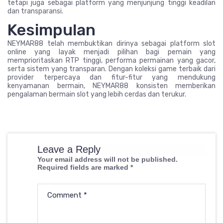
tetapi juga sebagai platform yang menjunjung tinggi keadilan
dan transparansi.
Kesimpulan
NEYMAR88 telah membuktikan dirinya sebagai platform slot
online yang layak menjadi pilihan bagi pemain yang
memprioritaskan RTP tinggi, performa permainan yang gacor,
serta sistem yang transparan. Dengan koleksi game terbaik dari
provider terpercaya dan fitur-fitur yang mendukung
kenyamanan bermain, NEYMAR88 konsisten memberikan
pengalaman bermain slot yang lebih cerdas dan terukur.
Leave a Reply
Your email address will not be published.
Required fields are marked
*
Comment
*