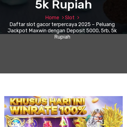
5k Rupiah
Home
Slot
Daftar slot gacor terpercaya 2025 – Peluang
Jackpot Maxwin dengan Deposit 5000, 5rb, 5k
Rupiah