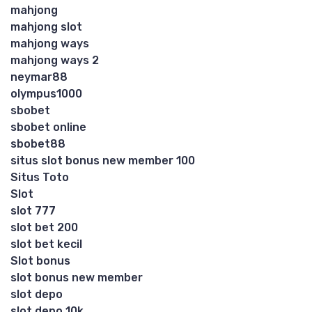
mahjong
mahjong slot
mahjong ways
mahjong ways 2
neymar88
olympus1000
sbobet
sbobet online
sbobet88
situs slot bonus new member 100
Situs Toto
Slot
slot 777
slot bet 200
slot bet kecil
Slot bonus
slot bonus new member
slot depo
slot depo 10k