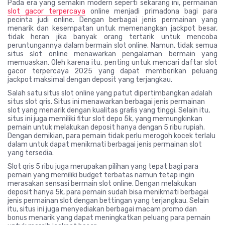
Pada era yang semakin modern seperti sekarang ini, permainan
slot gacor terpercaya
online menjadi primadona bagi para
pecinta judi online. Dengan berbagai jenis permainan yang
menarik dan kesempatan untuk memenangkan jackpot besar,
tidak heran jika banyak orang tertarik untuk mencoba
peruntungannya dalam bermain slot online. Namun, tidak semua
situs slot online menawarkan pengalaman bermain yang
memuaskan. Oleh karena itu, penting untuk mencari daftar slot
gacor terpercaya 2025 yang dapat memberikan peluang
jackpot maksimal dengan deposit yang terjangkau.
Salah satu situs slot online yang patut dipertimbangkan adalah
situs slot qris. Situs ini menawarkan berbagai jenis permainan
slot yang menarik dengan kualitas grafis yang tinggi. Selain itu,
situs ini juga memiliki fitur slot depo 5k, yang memungkinkan
pemain untuk melakukan deposit hanya dengan 5 ribu rupiah.
Dengan demikian, para pemain tidak perlu merogoh kocek terlalu
dalam untuk dapat menikmati berbagai jenis permainan slot
yang tersedia.
Slot qris 5 ribu juga merupakan pilihan yang tepat bagi para
pemain yang memiliki budget terbatas namun tetap ingin
merasakan sensasi bermain slot online. Dengan melakukan
deposit hanya 5k, para pemain sudah bisa menikmati berbagai
jenis permainan slot dengan bettingan yang terjangkau. Selain
itu, situs ini juga menyediakan berbagai macam promo dan
bonus menarik yang dapat meningkatkan peluang para pemain