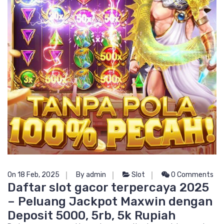
On 18 Feb, 2025
By admin
Slot
0 Comments
Daftar slot gacor terpercaya 2025
– Peluang Jackpot Maxwin dengan
Deposit 5000, 5rb, 5k Rupiah