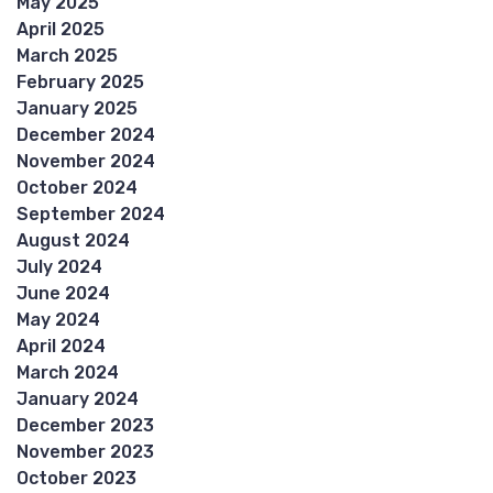
May 2025
April 2025
March 2025
February 2025
January 2025
December 2024
November 2024
October 2024
September 2024
August 2024
July 2024
June 2024
May 2024
April 2024
March 2024
January 2024
December 2023
November 2023
October 2023