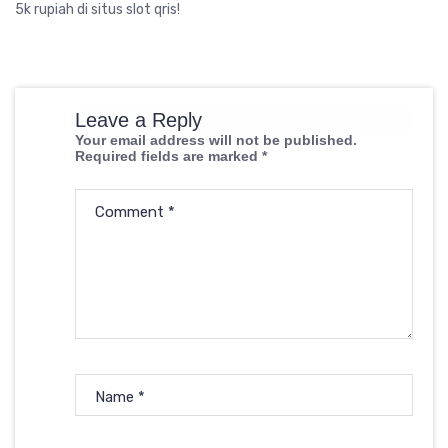
5k rupiah di situs slot qris!
Leave a Reply
Your email address will not be published.
Required fields are marked
*
Comment
*
Name
*