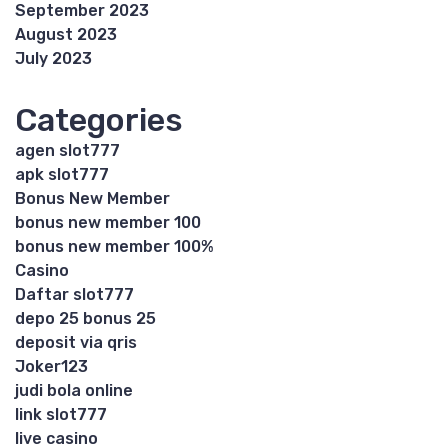
September 2023
August 2023
July 2023
Categories
agen slot777
apk slot777
Bonus New Member
bonus new member 100
bonus new member 100%
Casino
Daftar slot777
depo 25 bonus 25
deposit via qris
Joker123
judi bola online
link slot777
live casino