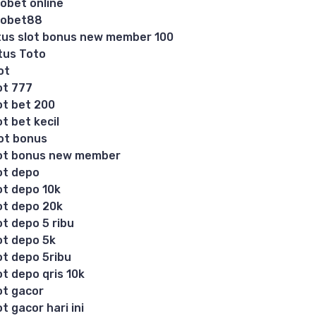
obet online
bobet88
tus slot bonus new member 100
tus Toto
ot
ot 777
ot bet 200
ot bet kecil
ot bonus
ot bonus new member
ot depo
ot depo 10k
ot depo 20k
ot depo 5 ribu
ot depo 5k
ot depo 5ribu
ot depo qris 10k
ot gacor
ot gacor hari ini