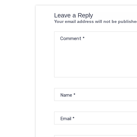
Leave a Reply
Your email address will not be publishe
Comment
*
Name
*
Email
*