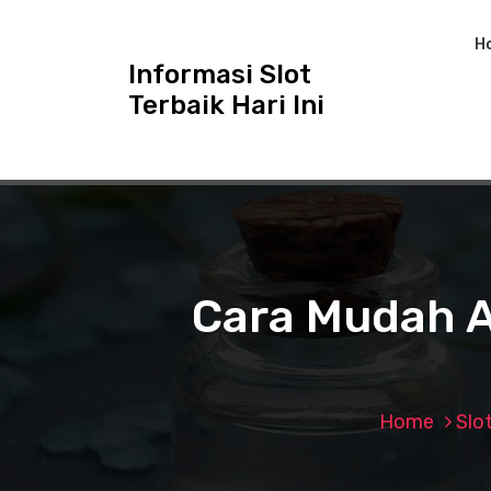
S
k
H
i
Informasi Slot
p
Terbaik Hari Ini
t
o
c
o
n
t
e
n
Cara Mudah A
t
Home
Slo