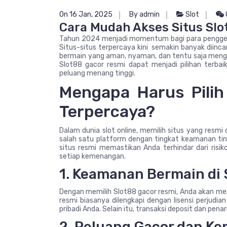
On 16 Jan, 2025
By admin
Slot
Cara Mudah Akses Situs Slo
Tahun 2024 menjadi momentum bagi para penggemar 
Situs-situs terpercaya kini semakin banyak diinc
bermain yang aman, nyaman, dan tentu saja mengu
Slot88 gacor resmi dapat menjadi pilihan terbai
peluang menang tinggi.
Mengapa Harus Pilih
Terpercaya?
Dalam dunia slot online, memilih situs yang resmi
salah satu platform dengan tingkat keamanan ti
situs resmi memastikan Anda terhindar dari risi
setiap kemenangan.
1. Keamanan Bermain di 
Dengan memilih Slot88 gacor resmi, Anda akan me
resmi biasanya dilengkapi dengan lisensi perjudia
pribadi Anda. Selain itu, transaksi deposit dan pe
2. Peluang Gacor dan K