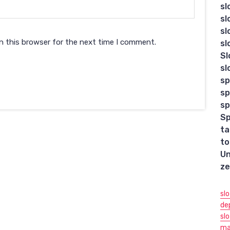
sl
sl
sl
n this browser for the next time I comment.
sl
Sl
sl
s
sp
s
Sp
ta
to
Un
ze
sl
de
sl
ma