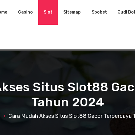
ome
Casino
Slot
Sitemap
Sbobet
Judi Bo
kses Situs Slot88 Gac
Tahun 2024
t
Cara Mudah Akses Situs Slot88 Gacor Terpercaya