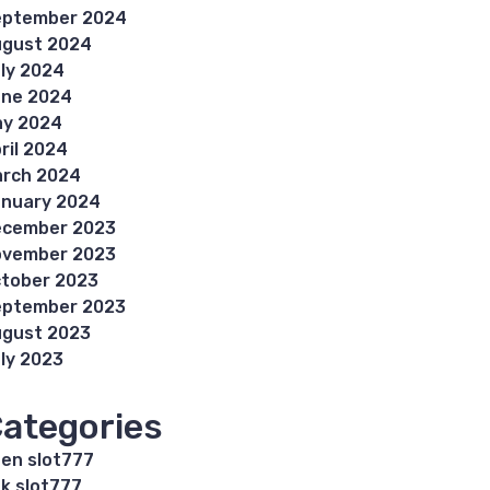
eptember 2024
gust 2024
ly 2024
ne 2024
y 2024
ril 2024
rch 2024
nuary 2024
ecember 2023
ovember 2023
tober 2023
eptember 2023
gust 2023
ly 2023
ategories
en slot777
k slot777