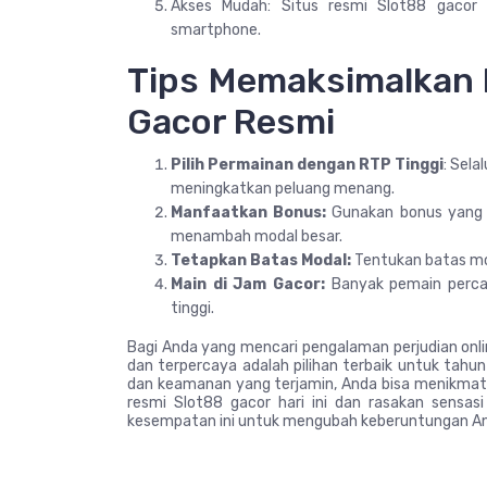
Akses Mudah: Situs resmi Slot88 gacor 
smartphone.
Tips Memaksimalkan 
Gacor Resmi
Pilih Permainan dengan RTP Tinggi
: Sela
meningkatkan peluang menang.
Manfaatkan Bonus:
Gunakan bonus yang 
menambah modal besar.
Tetapkan Batas Modal:
Tentukan batas mod
Main di Jam Gacor:
Banyak pemain perca
tinggi.
Bagi Anda yang mencari pengalaman perjudian onl
dan terpercaya adalah pilihan terbaik untuk tahu
dan keamanan yang terjamin, Anda bisa menikmati 
resmi Slot88 gacor hari ini dan rasakan sensa
kesempatan ini untuk mengubah keberuntungan Anda