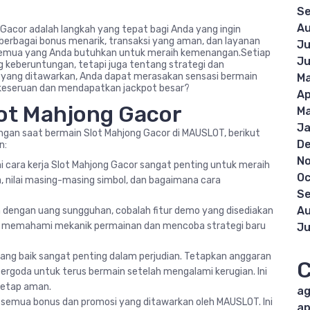
S
Au
acor adalah langkah yang tepat bagi Anda yang ingin
erbagai bonus menarik, transaksi yang aman, dan layanan
Ju
semua yang Anda butuhkan untuk meraih kemenangan.Setiap
Ju
 keberuntungan, tetapi juga tentang strategi dan
 yang ditawarkan, Anda dapat merasakan sensasi bermain
Ma
keseruan dan mendapatkan jackpot besar?
Ap
lot Mahjong Gacor
Ma
Ja
an saat bermain Slot Mahjong Gacor di MAUSLOT, berikut
D
n:
N
 cara kerja Slot Mahjong Gacor sangat penting untuk meraih
Oc
, nilai masing-masing simbol, dan bagaimana cara
S
Au
 dengan uang sungguhan, cobalah fitur demo yang disediakan
k memahami mekanik permainan dan mencoba strategi baru
Ju
yang baik sangat penting dalam perjudian. Tetapkan anggaran
C
ergoda untuk terus bermain setelah mengalami kerugian. Ini
etap aman.
ag
 semua bonus dan promosi yang ditawarkan oleh MAUSLOT. Ini
ap