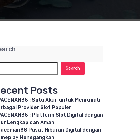
earch
Search
ecent Posts
ACEMAN88 : Satu Akun untuk Menikmati
rbagai Provider Slot Populer
ACEMAN88 : Platform Slot Digital dengan
tur Lengkap dan Aman
aceman88 Pusat Hiburan Digital dengan
ameplay Menegangkan