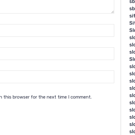
sb
s
si
Si
Sl
sl
sl
sl
Sl
sl
sl
sl
sl
sl
n this browser for the next time I comment.
sl
sl
sl
sl
sl