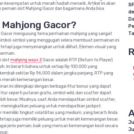
n kesempatan untuk meraih hadiah menarik. Artikel ini akan
SP
pemain slot Mahjong Gacor dan bagaimana Anda bisa
de
Da
t Mahjong Gacor?
Pe
Ta
ng Gacor mengusung tema permainan mahjong yang sangat
an simbol-simbol yang menggugah selera membuat permainan ini
etapi juga menyenangkan untuk dilihat. Elemen visual yang
R
bermain.
i slot
mahjong ways 2
Gacor adalah RTP (Return to Player)
bih. Ini berarti bahwa untuk setiap Rp 100.000 yang
embali sekitar Rp 96.000 dalam jangka panjang. RTP yang
uk meraih kemenangan besar.
inan ini dilengkapi dengan berbagai fitur bonus yang dapat
ur seperti putaran gratis, simbol wild, dan scatter dapat
h besar. Misalnya, saat Anda mendapatkan simbol scatter,
t meningkatkan peluang untuk mendapatkan jackpot.
A
r memiliki tingkat volatilitas yang medium, yang berarti Anda
etapi juga memiliki peluang untuk meraih kemenangan besar.
Ju
gai jenis pemain, baik yang mencari kemenangan kecil secara
Ju
esar.