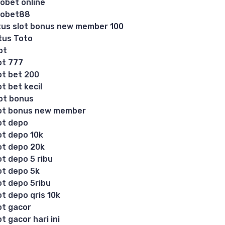
obet online
bobet88
tus slot bonus new member 100
tus Toto
ot
ot 777
ot bet 200
ot bet kecil
ot bonus
ot bonus new member
ot depo
ot depo 10k
ot depo 20k
ot depo 5 ribu
ot depo 5k
ot depo 5ribu
ot depo qris 10k
ot gacor
ot gacor hari ini