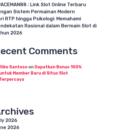
ACEMAN88 : Link Slot Online Terbaru
ngan Sistem Permainan Modern
ri RTP hingga Psikologi: Memahami
ndekatan Rasional dalam Bermain Slot di
hun 2026
ecent Comments
Riko Santoso
on
Dapatkan Bonus 100%
untuk Member Baru di Situs Slot
Terpercaya
rchives
ly 2026
ne 2026