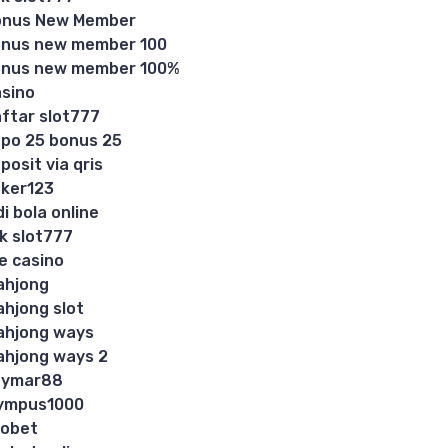
onus New Member
nus new member 100
nus new member 100%
sino
ftar slot777
po 25 bonus 25
posit via qris
ker123
di bola online
nk slot777
ve casino
ahjong
hjong slot
hjong ways
hjong ways 2
eymar88
ympus1000
obet