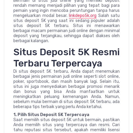
Bermain di situs judi online yang memiliki deposit
rendah memang menjadi pilihan yang tepat bagi para
pemain yang ingin mencoba peruntungan tanpa harus
mengeluarkan modal besar.
linkdepo5k.org
Salah satu
situs deposit 5K yang saat ini sedang populer adalah
situs deposit 5K terbaru. Situs ini menawarkan
berbagai macam permainan judi online dengan minimal
deposit yang terjangkau, sehingga dapat diakses oleh
berbagai kalangan.
Situs Deposit 5K Resmi
Terbaru Terpercaya
Di situs deposit 5K terbaru, Anda dapat menemukan
berbagai jenis permainan judi online seperti slot online,
poker, sportsbook, dan masih banyak lagi. Selain itu,
situs ini juga menyediakan berbagai promosi menarik
dan bonus yang bisa Anda manfaatkan untuk
meningkatkan peluang kemenangan Anda. Namun,
sebelum mulai bermain di situs deposit 5K terbaru, ada
beberapa tips terbaik yang perlu Anda ketahui.
1. Pilih Situs Deposit 5K Terpercaya
Saat memilih situs deposit 5K untuk bermain, pastikan
Anda memilih situs yang terpercaya dan resmi. Cari
tahu reputasi situs tersebut, apakah memiliki lisensi