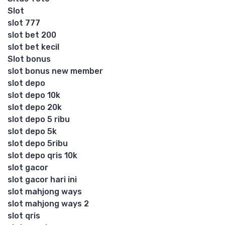
Slot
slot 777
slot bet 200
slot bet kecil
Slot bonus
slot bonus new member
slot depo
slot depo 10k
slot depo 20k
slot depo 5 ribu
slot depo 5k
slot depo 5ribu
slot depo qris 10k
slot gacor
slot gacor hari ini
slot mahjong ways
slot mahjong ways 2
slot qris