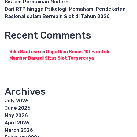
Sistem Permainan Modern
Dari RTP hingga Psikologi: Memahami Pendekatan
Rasional dalam Bermain Slot di Tahun 2026
Recent Comments
Riko Santoso
on
Dapatkan Bonus 100% untuk
Member Baru di Situs Slot Terpercaya
Archives
July 2026
June 2026
May 2026
April 2026
March 2026