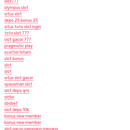
slot777
olympus slot
situs slot
depo 25 bonus 25
situs toto slot login
toto slot 777
slot gacor 777
pragmatic play
scatter hitam
slot bonus
slot
slot
situs slot gacor
spaceman slot
slot depo qris
sicbo
sbobet
slot depo 10k
bonus new member
bonus new member
slot gacor gampang menang