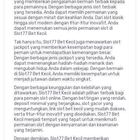
yang memberikan pengalaman bermain terbaik kepada
para pemainnya. Dengan berbagai jenis slot terbaik
yang tersedia, Anda dapat memilih permainan yang
sesuai dengan minat dan keahlian Anda. Dari slot klasik
hingga slot modern dengan fitur-fitur inovatif, Anda
dapat menemukan semua jenis permainan slot di
Slot77 Bet Kecil.
Tak hanya itu, Slot77 Bet Kecil juga menawarkan slot
jackpot yang memberikan kesempatan bagi para
pemain untuk mendapatkan kemenangan besar.
Dengan berbagai jenis jackpot yang tersedia, Anda
dapat memenangkan hadiah-hadiah menarik dan
mengubah hidup Anda dalam sekejap. Dengan bermain
di Slot77 Bet Kecil, Anda memiliki kesempatan untuk
menjadi jutawan dalam waktu singkat.
Dengan berbagai keunggulan dan kelebihan yang
ditawarkan, Slot77 Bet Kecil adalah pilihan terbaik bagi
para pemain slot online. Dengan bettingan yang rendah,
deposit minimal yang terjangkau, slot gacor yang
menguntungkan, link slot bet kecil yang mudah diakses,
serta fitur-fitur inovatif yang disediakan, Slot77 Bet
Kecil menjadi tempat yang tepat untuk menikmati
permainan slot dengan kenyamanan dan keamanan
yang terjamin.
Dengan demikian, Slot77 Bet Kecil memberikan