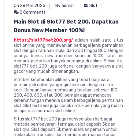
On 28 Mar 2025
By admin
Slot
0 Comments
Main Slot di Slot77 Bet 200, Dapatkan
Bonus New Member 100%!
https://slot77bet200.org/
adalah salah satu situs
slot online yang menawarkan berbagai jenis permainan
slot dengan taruhan mulai dari 200 hingga 800. Dengan
adanya bonus new member sebesar 100%, situs ini
menarik perhatian banyak pemain judi online. Selain itu,
slot777 bet 200 juga terkenal dengan banyaknya slot
gacor yang mudah dimenangkan.
Slot bet kecil adalah pilihan yang tepat bagi para
pemain judi online yang ingin bermain dengan risiko
kecil. Dengan hanya memasang taruhan sebesar 100,
200, 400, 600, atau 800, pemain dapat mencoba
keberuntungan mereka dalam berbagai jenis permainan
slot. Slot bet kecil juga cocok untuk pemula yang masih
belajar cara bermain slot online.
Situs slot777 bet 200 juga menyediakan berbagai
metode pembayaran, termasuk slot deposit 5k dan
slot qris. Slot deposit 5k memudahkan pemain untuk
melakukan transaksi dan memulai permainan tanpa