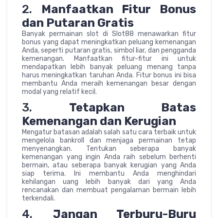
2.
Manfaatkan Fitur Bonus
dan Putaran Gratis
Banyak permainan slot di Slot88 menawarkan fitur
bonus yang dapat meningkatkan peluang kemenangan
Anda, seperti putaran gratis, simbol liar, dan pengganda
kemenangan. Manfaatkan fitur-fitur ini untuk
mendapatkan lebih banyak peluang menang tanpa
harus meningkatkan taruhan Anda. Fitur bonus ini bisa
membantu Anda meraih kemenangan besar dengan
modal yang relatif kecil.
3.
Tetapkan Batas
Kemenangan dan Kerugian
Mengatur batasan adalah salah satu cara terbaik untuk
mengelola bankroll dan menjaga permainan tetap
menyenangkan. Tentukan seberapa banyak
kemenangan yang ingin Anda raih sebelum berhenti
bermain, atau seberapa banyak kerugian yang Anda
siap terima. Ini membantu Anda menghindari
kehilangan uang lebih banyak dari yang Anda
rencanakan dan membuat pengalaman bermain lebih
terkendali.
4.
Jangan Terburu-Buru