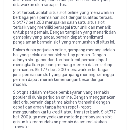
ditawarkan oleh setiap situs.
Slot terbaik adalah situs slot online yang menawarkan
berbagai jenis permainan slot dengan kualitas terbaik.
Slot777 bet 200 merupakan salah satu situs slot
terbaik yang memiliki berbagai fitur unik dan menarik
untuk para pemain. Dengan tampilan yang menarik dan
gameplay yang lancar, pemain dapat menikmati
pengalaman bermain slot yang memuaskan di situs ini.
Dalam dunia perjudian online, gampang menang adalah
hal yang selalu diincar oleh setiap pemain. Dengan
adanya slot gacor dan taruhan kecil, pemain dapat
meningkatkan peluang menang mereka dalam setiap
permainan. Slot777 bet 200 menawarkan berbagai
jenis permainan slot yang gampang menang, sehingga
pemain dapat meraih kemenangan besar dengan
mudah.
Slot qris adalah metode pembayaran yang semakin
populer di dunia perjudian online. Dengan menggunakan
slot qris, pemain dapat melakukan transaksi dengan
cepat dan aman tanpa harus repot-repot
menggunakan kartu kredit atau transfer bank. Slot777
bet 200 juga menyediakan metode pembayaran slot
qris untuk memudahkan pemain dalam melakukan
transaksi.