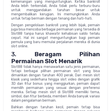
kemenangan yang menguntungkan. Ketika bankroll
Anda lebih terkendali, Anda tidak perlu terburu-buru
untuk menggandakan taruhan besar untuk
mengembalikan kerugian. Ini memungkinkan Anda
untuk tetap bermain dengan tenang dan hati-hati.
Dengan pengelolaan bankroll yang lebih bijak, pemain
juga bisa mencoba berbagai permainan yang tersedia di
Slot88 tanpa harus khawatir kehabisan saldo terlalu
cepat. Hal ini sangat menguntungkan bagi pemain
pemula yang baru memulai perjalanan mereka di dunia
slot online.
3.
Beragam Pilihan
Permainan Slot Menarik
Slot88 tidak hanya menawarkan satu jenis permainan,
tetapi berbagai pilihan permainan slot yang bisa
dimainkan dengan taruhan 400 perak. Dari mesin slot
klasik yang sederhana hingga slot video dengan grafik
3D dan fitur bonus yang menggiurkan, pemain dapat
memilih permainan yang sesuai dengan preferensi
mereka. Setiap mesin slot di Slot88 memiliki tema,
simbol, dan fitur berbeda, memberi Anda banyak variasi
dalam pengalaman bermain.
Bahkan dengan taruhan kecil, pemain tetap bisa