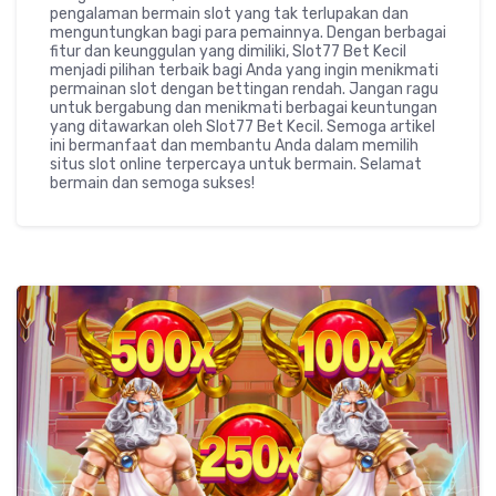
pengalaman bermain slot yang tak terlupakan dan
menguntungkan bagi para pemainnya. Dengan berbagai
fitur dan keunggulan yang dimiliki, Slot77 Bet Kecil
menjadi pilihan terbaik bagi Anda yang ingin menikmati
permainan slot dengan bettingan rendah. Jangan ragu
untuk bergabung dan menikmati berbagai keuntungan
yang ditawarkan oleh Slot77 Bet Kecil. Semoga artikel
ini bermanfaat dan membantu Anda dalam memilih
situs slot online terpercaya untuk bermain. Selamat
bermain dan semoga sukses!