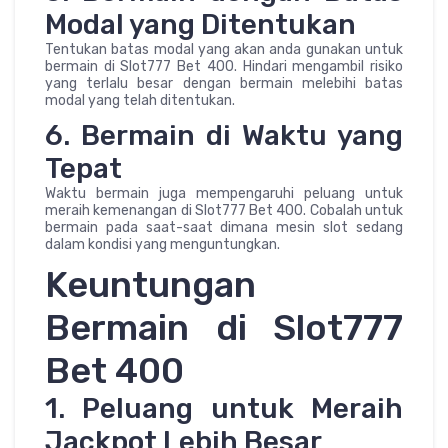
Modal yang Ditentukan
Tentukan batas modal yang akan anda gunakan untuk
bermain di Slot777 Bet 400. Hindari mengambil risiko
yang terlalu besar dengan bermain melebihi batas
modal yang telah ditentukan.
6. Bermain di Waktu yang
Tepat
Waktu bermain juga mempengaruhi peluang untuk
meraih kemenangan di Slot777 Bet 400. Cobalah untuk
bermain pada saat-saat dimana mesin slot sedang
dalam kondisi yang menguntungkan.
Keuntungan
Bermain di Slot777
Bet 400
1. Peluang untuk Meraih
Jackpot Lebih Besar