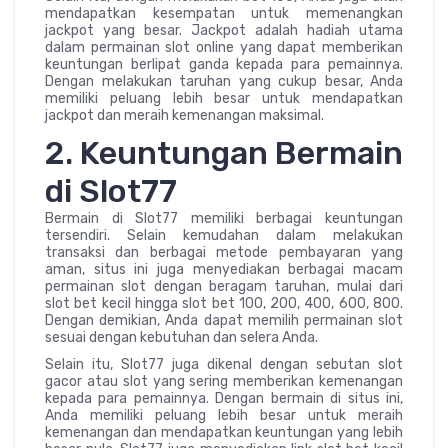
mendapatkan kesempatan untuk memenangkan
jackpot yang besar. Jackpot adalah hadiah utama
dalam permainan slot online yang dapat memberikan
keuntungan berlipat ganda kepada para pemainnya.
Dengan melakukan taruhan yang cukup besar, Anda
memiliki peluang lebih besar untuk mendapatkan
jackpot dan meraih kemenangan maksimal.
2. Keuntungan Bermain
di Slot77
Bermain di Slot77 memiliki berbagai keuntungan
tersendiri. Selain kemudahan dalam melakukan
transaksi dan berbagai metode pembayaran yang
aman, situs ini juga menyediakan berbagai macam
permainan slot dengan beragam taruhan, mulai dari
slot bet kecil hingga slot bet 100, 200, 400, 600, 800.
Dengan demikian, Anda dapat memilih permainan slot
sesuai dengan kebutuhan dan selera Anda.
Selain itu, Slot77 juga dikenal dengan sebutan slot
gacor atau slot yang sering memberikan kemenangan
kepada para pemainnya. Dengan bermain di situs ini,
Anda memiliki peluang lebih besar untuk meraih
kemenangan dan mendapatkan keuntungan yang lebih