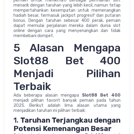
pemain untuk menikmati berbagai permainan slot
menarik dengan taruhan yang lebih kecil, namun tetap
mempertahankan kesempatan untuk memenangkan
hadiah besar, termasuk jackpot progresif dan putaran
bonus. Dengan taruhan sebesar 400 perak, pemain
dapat memulai perjalanan mereka dalam dunia slot
online dengan cara yang menyenangkan dan tidak
membebani dompet.
5 Alasan Mengapa
Slot88 Bet 400
Menjadi Pilihan
Terbaik
Ada beberapa alasan mengapa
Slot88 Bet 400
menjadi pilihan favorit banyak pemain pada tahun
2025. Berikut adalah lima alasan utama yang
menjadikan taruhan ini pilihan terbaik:
1.
Taruhan Terjangkau dengan
Potensi Kemenangan Besar