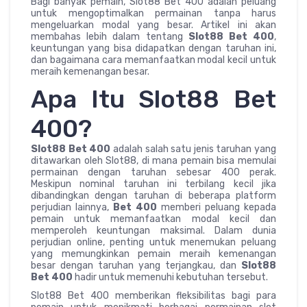
Bagi banyak pemain, Slot88 Bet 400 adalah peluang
untuk mengoptimalkan permainan tanpa harus
mengeluarkan modal yang besar. Artikel ini akan
membahas lebih dalam tentang
Slot88 Bet 400
,
keuntungan yang bisa didapatkan dengan taruhan ini,
dan bagaimana cara memanfaatkan modal kecil untuk
meraih kemenangan besar.
Apa Itu Slot88 Bet
400?
Slot88 Bet 400
adalah salah satu jenis taruhan yang
ditawarkan oleh Slot88, di mana pemain bisa memulai
permainan dengan taruhan sebesar 400 perak.
Meskipun nominal taruhan ini terbilang kecil jika
dibandingkan dengan taruhan di beberapa platform
perjudian lainnya,
Bet 400
memberi peluang kepada
pemain untuk memanfaatkan modal kecil dan
memperoleh keuntungan maksimal. Dalam dunia
perjudian online, penting untuk menemukan peluang
yang memungkinkan pemain meraih kemenangan
besar dengan taruhan yang terjangkau, dan
Slot88
Bet 400
hadir untuk memenuhi kebutuhan tersebut.
Slot88 Bet 400 memberikan fleksibilitas bagi para