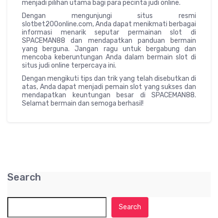
menjadi pilihan utama bagi para pecinta judi online.
Dengan mengunjungi situs resmi
slotbet200online.com, Anda dapat menikmati berbagai
informasi menarik seputar permainan slot di
SPACEMAN88 dan mendapatkan panduan bermain
yang berguna. Jangan ragu untuk bergabung dan
mencoba keberuntungan Anda dalam bermain slot di
situs judi online terpercaya ini.
Dengan mengikuti tips dan trik yang telah disebutkan di
atas, Anda dapat menjadi pemain slot yang sukses dan
mendapatkan keuntungan besar di SPACEMAN88.
Selamat bermain dan semoga berhasil!
Search
Search