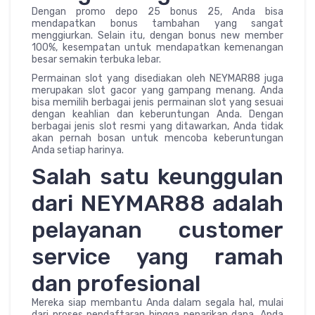
Dengan promo depo 25 bonus 25, Anda bisa
mendapatkan bonus tambahan yang sangat
menggiurkan. Selain itu, dengan bonus new member
100%, kesempatan untuk mendapatkan kemenangan
besar semakin terbuka lebar.
Permainan slot yang disediakan oleh NEYMAR88 juga
merupakan slot gacor yang gampang menang. Anda
bisa memilih berbagai jenis permainan slot yang sesuai
dengan keahlian dan keberuntungan Anda. Dengan
berbagai jenis slot resmi yang ditawarkan, Anda tidak
akan pernah bosan untuk mencoba keberuntungan
Anda setiap harinya.
Salah satu keunggulan
dari NEYMAR88 adalah
pelayanan customer
service yang ramah
dan profesional
Mereka siap membantu Anda dalam segala hal, mulai
dari proses pendaftaran hingga penarikan dana. Anda