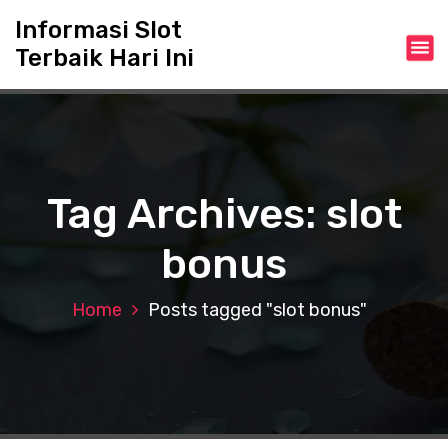
S
Informasi Slot
k
Terbaik Hari Ini
i
p
t
o
c
o
n
Tag Archives: slot
t
e
bonus
n
t
Home
Posts tagged "slot bonus"