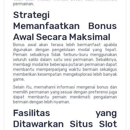
permainan.
Strategi
Memanfaatkan Bonus
Awal Secara Maksimal
Bonus awal akan terasa lebih bermanfaat apabila
digunakan dengan pengelolaan modal yang tepat.
Pemain sebaiknya tidak terburu-buru menggunakan
seluruh saldo dalam satu sesi permainan. Sebaliknya,
membagi modal ke beberapa putaran permainan dapat
membantu memperpanjang waktu bermain sekaligus
memberikan kesempatan mengeksplorasi lebih banyak
game.
Selain itu, memahami informasi mengenai bonus dan
memilih permainan yang sesuai dengan preferensi juga
dapat membantu pemain menikmati pengalaman
bermain dengan lebih nyaman.
Fasilitas yang
Ditawarkan Situs Slot