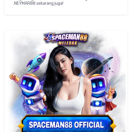
.NEYMAR88 sekarang juga!