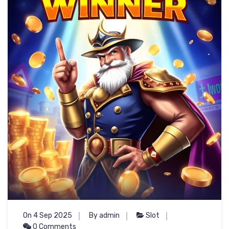
On 4 Sep 2025
By admin
Slot
0 Comments