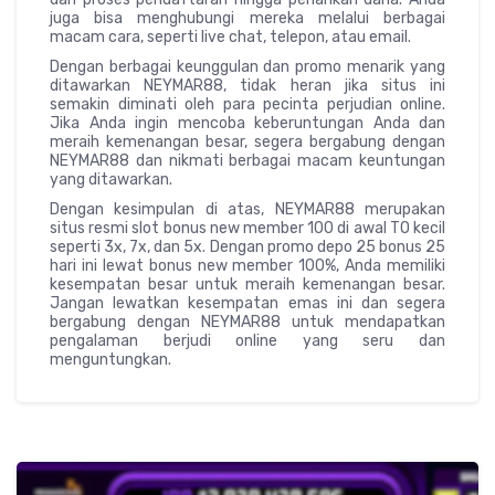
juga bisa menghubungi mereka melalui berbagai
macam cara, seperti live chat, telepon, atau email.
Dengan berbagai keunggulan dan promo menarik yang
ditawarkan NEYMAR88, tidak heran jika situs ini
semakin diminati oleh para pecinta perjudian online.
Jika Anda ingin mencoba keberuntungan Anda dan
meraih kemenangan besar, segera bergabung dengan
NEYMAR88 dan nikmati berbagai macam keuntungan
yang ditawarkan.
Dengan kesimpulan di atas, NEYMAR88 merupakan
situs resmi slot bonus new member 100 di awal TO kecil
seperti 3x, 7x, dan 5x. Dengan promo depo 25 bonus 25
hari ini lewat bonus new member 100%, Anda memiliki
kesempatan besar untuk meraih kemenangan besar.
Jangan lewatkan kesempatan emas ini dan segera
bergabung dengan NEYMAR88 untuk mendapatkan
pengalaman berjudi online yang seru dan
menguntungkan.