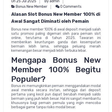
On 25 Jul 2025
By admin
Bonus New Member
0 Comments
Alasan Slot Bonus New Member 100% di
Awal Sangat Diminati oleh Pemain
Bonus new member 100% di awal deposit menjadi salah
satu promosi paling digemari oleh para pemain slot
online, terutama di tahun 2025. Tawaran ini
memberikan keuntungan ganda dan kesempatan
bermain lebih lama, sehingga peluang meraih
kemenangan besar menjadi lebih terbuka lebar.
Mengapa Bonus New
Member 100% Begitu
Populer?
Bonus ini memungkinkan pemain menggandakan modal
awal mereka secara instan, sehingga dari deposit
pertama yang kecil pun dapat berubah menjadi saldo
bermain yang jauh lebih besar. Hal ini sangat membantu
khususnya bagi pemain pemula yang ingin mencoba
berbagai game tanpa risiko modal besar.