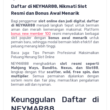
Daftar di NEYMAR88, Nikmati Slot
Resmi dan Bonus Awal Menarik
Bagi penggemar
slot online dan judi digital
,
daftar
di NEYMAR88
menjadi langkah tepat untuk bermain
aman dan meraih kemenangan maksimal. Platform
bonus new member 100
resmi menyediakan berbagai
slot populer dengan
bonus awal menarik
untuk
pemain baru, sehingga modal bermain lebih efektif dan
peluang menang lebih tinggi.
Baca juga: Tips Pemain Profesional Maksimalkan
Peluang Menang Slot Online
NEYMAR88 menghadirkan
slot resmi seperti
Mahjong Ways, Bandito, Nexus, dan Slot88
,
lengkap dengan fitur
scatter, wild, free spin, dan
multiplier
. Semua permainan dijalankan dengan
sistem resmi dan fair play, memastikan pengalaman
bermain adil dan nyaman.
Keunggulan Daftar di
NEYMAR88