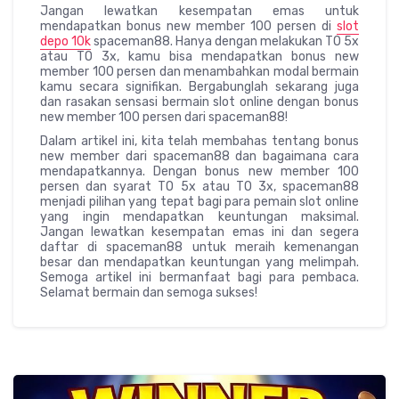
Jangan lewatkan kesempatan emas untuk
mendapatkan bonus new member 100 persen di
slot
depo 10k
spaceman88. Hanya dengan melakukan TO 5x
atau TO 3x, kamu bisa mendapatkan bonus new
member 100 persen dan menambahkan modal bermain
kamu secara signifikan. Bergabunglah sekarang juga
dan rasakan sensasi bermain slot online dengan bonus
new member 100 persen dari spaceman88!
Dalam artikel ini, kita telah membahas tentang bonus
new member dari spaceman88 dan bagaimana cara
mendapatkannya. Dengan bonus new member 100
persen dan syarat TO 5x atau TO 3x, spaceman88
menjadi pilihan yang tepat bagi para pemain slot online
yang ingin mendapatkan keuntungan maksimal.
Jangan lewatkan kesempatan emas ini dan segera
daftar di spaceman88 untuk meraih kemenangan
besar dan mendapatkan keuntungan yang melimpah.
Semoga artikel ini bermanfaat bagi para pembaca.
Selamat bermain dan semoga sukses!