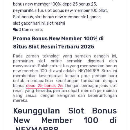
bonus new member 100%
,
depo 25 bonus 25
,
neymar88
,
situs slot bonus new member 100
,
Slot
,
Slot bonus
,
slot bonus new member
,
slot gacor
,
slot gacor hari ini
,
slot resmi
0 Comments
Promo Bonus New Member 100% di
Situs Slot Resmi Terbaru 2025
Pada zaman teknologi yang semakin canggih ini,
permainan slot online semakin digemari oleh
masyarakat. Salah satu situs yang menawarkan bonus
new member 100 di awal adalah .NEYMAR88. Situs ini
memberikan kesempatan kepada para pemain baru
untuk mendapatkan keuntungan tambahan dengan
bonus
depo 25 bonus 25
. Dengan berbagai jenis slot
resmi yang tersedia, pemain dapat memilih permainan
yang sesuai dengan keinginan dan keberuntungan
mereka.
Keunggulan Slot Bonus
New Member 100 di
.NEYMAR88