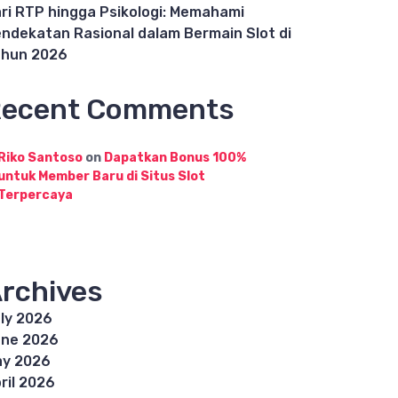
ri RTP hingga Psikologi: Memahami
ndekatan Rasional dalam Bermain Slot di
hun 2026
ecent Comments
Riko Santoso
on
Dapatkan Bonus 100%
untuk Member Baru di Situs Slot
Terpercaya
rchives
ly 2026
ne 2026
y 2026
ril 2026