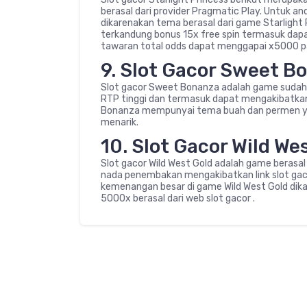
berasal dari provider Pragmatic Play. Untuk a
dikarenakan tema berasal dari game Starlight
terkandung bonus 15x free spin termasuk da
tawaran total odds dapat menggapai x5000 p
9. Slot Gacor Sweet B
Slot gacor Sweet Bonanza adalah game sudah d
RTP tinggi dan termasuk dapat mengakibatka
Bonanza mempunyai tema buah dan permen ya
menarik.
10. Slot Gacor Wild We
Slot gacor Wild West Gold adalah game berasa
nada penembakan mengakibatkan link slot gacor
kemenangan besar di game Wild West Gold di
5000x berasal dari web slot gacor .