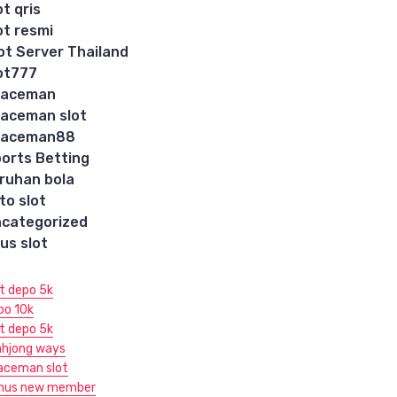
ot qris
ot resmi
ot Server Thailand
ot777
paceman
aceman slot
paceman88
orts Betting
ruhan bola
to slot
categorized
us slot
ot depo 5k
po 10k
ot depo 5k
hjong ways
aceman slot
nus new member