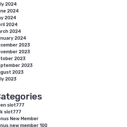
ly 2024
ne 2024
y 2024
ril 2024
rch 2024
nuary 2024
ecember 2023
ovember 2023
tober 2023
eptember 2023
gust 2023
ly 2023
ategories
en slot777
k slot777
onus New Member
nus new member 100