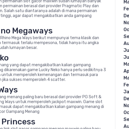
an permainan slot gacor maxwin sudah lumayan banyak
Ma
an permainan berasal dari provider Pragmatic Play dan
Fe
. Salah satu diantaranya adalah di mana permainan
D
 tinggi, agar dapat mengakibatkan anda gampang
N
hino Megaways
Oc
S
Rhino Mega Ways berikut mempunyai tema klasik dan
an termasuk terlalu mempesona, tidak hanya itu angka
Au
udah lumayan besar.
Ju
eko
Ju
Ma
enang yang dapat mengakibatkan kalian gampang
dikarenakan game Lucky Neko hanya perlu sedikitnya 3
Ap
n untuk memperoleh kemenangan dan termasuk para
Ma
n jika sukses memperoleh 4 scatter.
Fe
 Ways
Ja
ng menang paling baru berasal dari provider PG Soft &
D
ng Ways untuk memperoleh jackpot maxwin. Game slot
N
ermasuk dapat mengakibatkan kalian gampang menang di
Gacor Gampang Menang
Oc
S
t Princess
Au
kan link slot gacor gampang menang maxwin paling baru