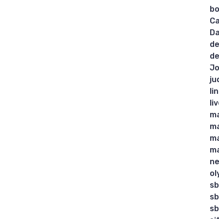
bo
Ca
Da
de
de
Jo
ju
li
li
m
ma
ma
ma
n
ol
sb
sb
s