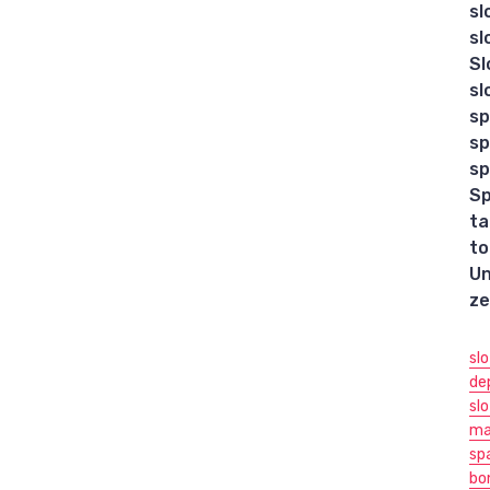
sl
sl
Sl
sl
s
sp
s
Sp
ta
to
Un
ze
sl
de
sl
ma
sp
bo