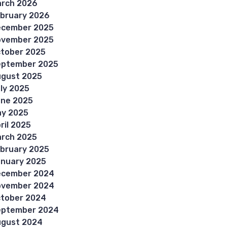
rch 2026
bruary 2026
ecember 2025
ovember 2025
tober 2025
eptember 2025
gust 2025
ly 2025
ne 2025
y 2025
ril 2025
rch 2025
bruary 2025
nuary 2025
ecember 2024
ovember 2024
tober 2024
eptember 2024
gust 2024