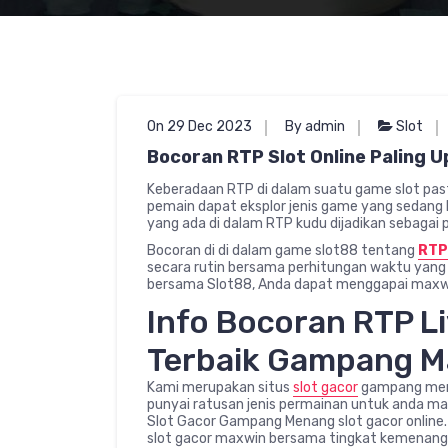
On 29 Dec 2023
By admin
Slot
Bocoran RTP Slot Online Paling 
Keberadaan RTP di dalam suatu game slot past
pemain dapat eksplor jenis game yang sedang
yang ada di dalam RTP kudu dijadikan sebagai
Bocoran di di dalam game slot88 tentang
RTP
secara rutin bersama perhitungan waktu yang
bersama Slot88, Anda dapat menggapai max
Info Bocoran RTP Li
Terbaik Gampang M
Kami merupakan situs
slot gacor
gampang mena
punyai ratusan jenis permainan untuk anda 
Slot Gacor Gampang Menang slot gacor online. 
slot gacor maxwin bersama tingkat kemenangan