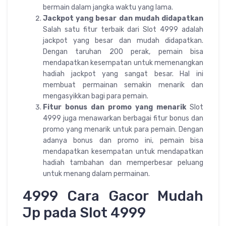
bermain dalam jangka waktu yang lama.
Jackpot yang besar dan mudah didapatkan
Salah satu fitur terbaik dari Slot 4999 adalah
jackpot yang besar dan mudah didapatkan.
Dengan taruhan 200 perak, pemain bisa
mendapatkan kesempatan untuk memenangkan
hadiah jackpot yang sangat besar. Hal ini
membuat permainan semakin menarik dan
mengasyikkan bagi para pemain.
Fitur bonus dan promo yang menarik
Slot
4999 juga menawarkan berbagai fitur bonus dan
promo yang menarik untuk para pemain. Dengan
adanya bonus dan promo ini, pemain bisa
mendapatkan kesempatan untuk mendapatkan
hadiah tambahan dan memperbesar peluang
untuk menang dalam permainan.
4999 Cara Gacor Mudah
Jp pada Slot 4999