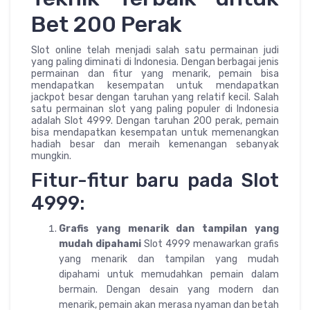
Bet 200 Perak
Slot online telah menjadi salah satu permainan judi
yang paling diminati di Indonesia. Dengan berbagai jenis
permainan dan fitur yang menarik, pemain bisa
mendapatkan kesempatan untuk mendapatkan
jackpot besar dengan taruhan yang relatif kecil. Salah
satu permainan slot yang paling populer di Indonesia
adalah Slot 4999. Dengan taruhan 200 perak, pemain
bisa mendapatkan kesempatan untuk memenangkan
hadiah besar dan meraih kemenangan sebanyak
mungkin.
Fitur-fitur baru pada Slot
4999:
Grafis yang menarik dan tampilan yang
mudah dipahami
Slot 4999 menawarkan grafis
yang menarik dan tampilan yang mudah
dipahami untuk memudahkan pemain dalam
bermain. Dengan desain yang modern dan
menarik, pemain akan merasa nyaman dan betah