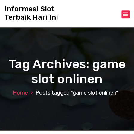
S
Informasi Slot
k
Terbaik Hari Ini
i
p
t
o
c
o
n
Tag Archives: game
t
e
slot onlinen
n
t
Home
Posts tagged "game slot onlinen"