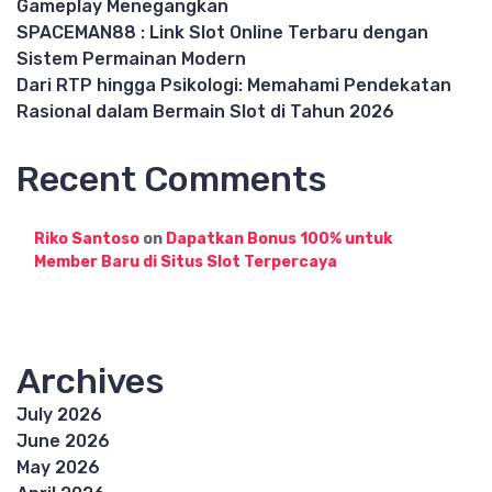
Gameplay Menegangkan
SPACEMAN88 : Link Slot Online Terbaru dengan
Sistem Permainan Modern
Dari RTP hingga Psikologi: Memahami Pendekatan
Rasional dalam Bermain Slot di Tahun 2026
Recent Comments
Riko Santoso
on
Dapatkan Bonus 100% untuk
Member Baru di Situs Slot Terpercaya
Archives
July 2026
June 2026
May 2026