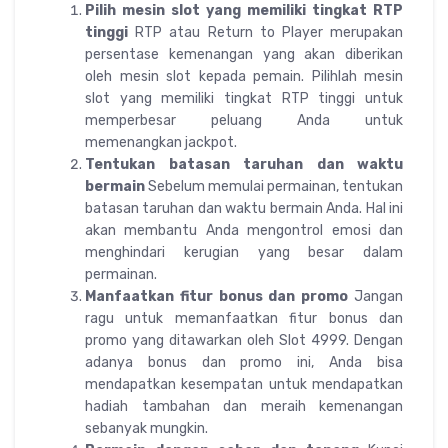
Pilih mesin slot yang memiliki tingkat RTP
tinggi
RTP atau Return to Player merupakan
persentase kemenangan yang akan diberikan
oleh mesin slot kepada pemain. Pilihlah mesin
slot yang memiliki tingkat RTP tinggi untuk
memperbesar peluang Anda untuk
memenangkan jackpot.
Tentukan batasan taruhan dan waktu
bermain
Sebelum memulai permainan, tentukan
batasan taruhan dan waktu bermain Anda. Hal ini
akan membantu Anda mengontrol emosi dan
menghindari kerugian yang besar dalam
permainan.
Manfaatkan fitur bonus dan promo
Jangan
ragu untuk memanfaatkan fitur bonus dan
promo yang ditawarkan oleh Slot 4999. Dengan
adanya bonus dan promo ini, Anda bisa
mendapatkan kesempatan untuk mendapatkan
hadiah tambahan dan meraih kemenangan
sebanyak mungkin.